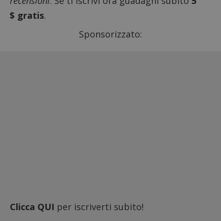
recensioni
. Se ti iscrivi ora guadagni subito
5
$ gratis
.
Sponsorizzato:
Clicca QUI
per iscriverti subito!