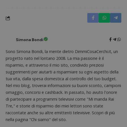
Simona Bondi
Sono Simona Bondi, la mente dietro DimmiCosaCerchi.it, un
progetto nato nel lontano 2008. La mia passione è il
risparmio, e attraverso il mio sito, condivido preziosi
Nome
Provider
/
Dominio
Scadenza
Descri
suggerimenti per aiutarti a risparmiare su ogni aspetto della
tua vita, dalla spesa domestica al controllo del tuo budget.
_pk_id.1.938b
www.dimmicosacerchi.it
1 anno
Questo
Provider
/
Nome
Scadenza
Descrizione
cookie
Dominio
Nel mio blog, troverai informazioni su buoni sconto, campioni
associa
piatta
omaggio, concorsi e cashback. In passato, ho avuto l'onore
test_cookie
14 minuti
Questo
Google LLC
analisi
57
cookie è
.doubleclick.net
open s
di partecipare a programmi televisivi come "Mi manda Rai
secondi
impostato
Piwik.
da
Tre," e storie di risparmio dei miei lettori sono state
utilizz
DoubleClick
aiutare
(che è di
raccontate anche su altre emittenti televisive. Scopri di più
proprie
proprietà di
siti We
nella pagina "Chi siamo" del sito.
Google) per
monito
determinare
compo