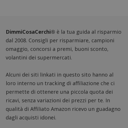
prestaz
sito. È
di tipo
in cui i
_pk_se
seguit
breve s
DimmiCosaCerchi®
è la tua guida al risparmio
numeri
lettere
dal 2008. Consigli per risparmiare, campioni
ritiene
codice
riferi
omaggio, concorsi a premi, buoni sconto,
il dom
imposta
volantini dei supermercati.
cookie
FCCDCF
.dimmicosacerchi.it
1 anno
Questo
viene u
Alcuni dei siti linkati in questo sito hanno al
per l'an
intern
loro interno un tracking di affiliazione che ci
dall'o
del sito
permette di ottenere una piccola quota dei
__eoi
.dimmicosacerchi.it
5 mesi 4
Questo
ricavi, senza variazioni dei prezzi per te. In
settimane
viene u
per reg
qualità di Affiliato Amazon ricevo un guadagno
l'impe
dell'ut
l'inter
dagli acquisti idonei.
con il 
contri
miglio