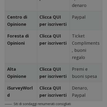
denaro
Centro di
Clicca QUI
Paypal
Opinione
per iscriverti
Foresta di
Clicca QUI
Ticket
Opinioni
per iscriverti
Compliments
, buoni
regalo
Google Privacy Policy
Alta
Clicca QUI
Premi e
Opinione
per iscriverti
buoni spesa
CookieScriptConsent
CookieScript
s
www.dimmicosacerchi.it
iSurveyWorl
Clicca QUI
Denaro,
d
per iscriverti
Paypal
Siti di sondaggi renumerati consigliati