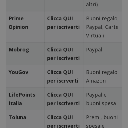
altri)
I cookie strettamente necessari consentono le
funzionalità principali del sito web come l'accesso
dell'utente e la gestione dell'account. Il sito web
Prime
Clicca QUI
Buoni regalo,
non può essere utilizzato correttamente senza i
Opinion
per iscriverti
Paypal, Carte
cookie strettamente necessari.
Virtuali
Nome
Provider
/
Dominio
S
_GRECAPTCHA
Google LLC
s
www.google.com
Mobrog
Clicca QUI
Paypal
per iscriverti
YouGov
Clicca QUI
Buoni regalo
per iscrverti
Amazon
LifePoints
Clicca QUI
Paypal e
ApplicationGatewayAffinityCORS
diae.emailsp.com
S
Italia
per iscriverti
buoni spesa
Toluna
Clicca QUI
Premi, buoni
per iscriverti
spesa e