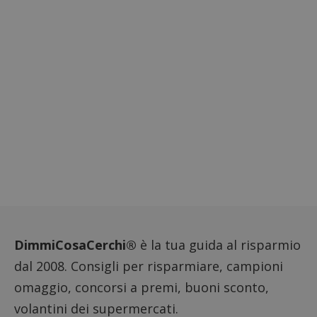
ApplicationGatewayAffinityCORS
diae.emailsp.com
S
DimmiCosaCerchi®
è la tua guida al risparmio
Google Privacy Policy
dal 2008. Consigli per risparmiare, campioni
omaggio, concorsi a premi, buoni sconto,
volantini dei supermercati.