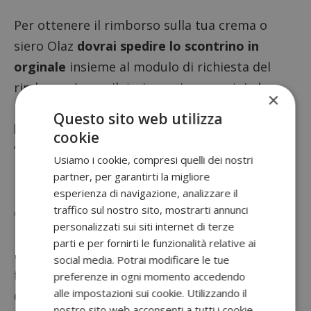
Per ottenere il rimborso sulla tua crema o
siero Olaz
dovrai spedire lo scontrino in
orginale
insieme al modulo di richiesta del
rimborso (compilato in ogni sua parte) che
×
puoi scaricare e stampare
seguendo questo
Questo sito web utilizza
link
, a questo indirizzo:
cookie
“Olaz Test for Free’’ Casella Postale 108/L –
Usiamo i cookie, compresi quelli dei nostri
10034 Chivasso
partner, per garantirti la migliore
Dopo aver spedito lo scontrino insieme alla
esperienza di navigazione, analizzare il
traffico sul nostro sito, mostrarti annunci
cartolina verrai ricontattata dal servizio clienti
personalizzati sui siti internet di terze
per definire i dettagli del rimborso.
parti e per fornirti le funzionalità relative ai
Ricordati che la promozione sarà valida solo
social media. Potrai modificare le tue
fino al 31 ottobre 2016, ma si tratta comunque
preferenze in ogni momento accedendo
alle impostazioni sui cookie. Utilizzando il
di una buona occasione per provare un
nostro sito web acconsenti a tutti i cookie