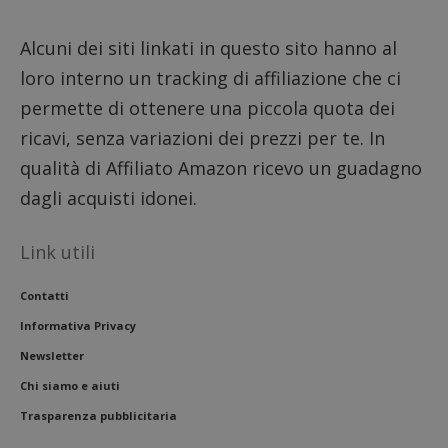
CookieScriptConsent
CookieScript
s
www.dimmicosacerchi.it
Alcuni dei siti linkati in questo sito hanno al
loro interno un tracking di affiliazione che ci
permette di ottenere una piccola quota dei
ricavi, senza variazioni dei prezzi per te. In
qualità di Affiliato Amazon ricevo un guadagno
dagli acquisti idonei.
Link utili
Contatti
Informativa Privacy
Newsletter
Nome
Provider
/
Dominio
Scadenza
Descri
Chi siamo e aiuti
_pk_id.1.938b
www.dimmicosacerchi.it
1 anno
Questo
Provider
/
Nome
Scadenza
Descrizione
cookie
Dominio
Trasparenza pubblicitaria
associa
piatta
test_cookie
14 minuti
Questo
Google LLC