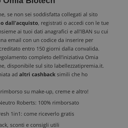
o Omia Biotech
prestazioni del sito. È un cookie di tipo pattern, 
_pk_ses è seguito da una breve serie di numeri e
ritiene sia un codice di riferimento per il domin
ne, se non sei soddisfatta
collegati al sito
cookie.
rno dall’acquisto
, registrati o accedi con le tue
dimmicosacerchi.it
1 anno
Questo cookie viene utilizzato per l'analisi inte
del sito.
nsieme ai tuoi dati anagrafici e all’IBAN su cui
dimmicosacerchi.it
5 mesi 4
Questo cookie viene utilizzato per registrare l'
 una email con un codice da inserire per
settimane
e l'interazione con il sito web, contribuendo a 
l'esperienza dell'utente e analizzare le prestazion
creditato entro 150 giorni dalla convalida.
egolamento completo
dell’iniziativa Omia
ne, disponibile sul sito labellezzatipremia.it.
chiata ad
altri cashback
simili che ho
 rimborso su make-up, creme e altro!
Neutro Roberts
: 100% rimborsato
resh 1in1
: come riceverlo gratis
ack,
sconti e consigli utili