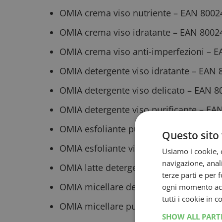
OMIA crema viso nutriente – EAN 800
OMIA crema viso idratante – EAN 800
OMIA crema viso anti-imperfezioni – 
OMIA detergente viso idratante – EAN
OMIA detergente viso delicato – EAN 
OMIA detergente viso purificante – E
OMIA esfoliante purificante – EAN 80
Questo sito 
OMIA esfoliante viso delicato – EAN 
Usiamo i cookie, c
navigazione, anali
OMIA latte detergente idratante – EA
terze parti e per 
OMIA micellare delicata – EAN 800241
ogni momento acce
tutti i cookie in 
OMIA micellare purificante – EAN 800
SHOW ALL PAR