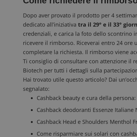
Come richiedere il rimbors
Dopo aver provato il prodotto per 4 settima
dedicato all’iniziativa
tra il 29° e il 33° gio
FCCDCF
.
credenziali, e carica la foto dello scontrino i
__eoi
.
ricevere il rimborso. Riceverai entro 24 ore
completare la richiesta. Il rimborso viene ac
Ti consiglio di consultare con attenzione il
r
Biotech per tutti i dettagli sulla partecipazio
Hai trovato utile questo articolo? Dai un’oc
segnalato:
Cashback beauty e cura della persona
:
Cashback deodoranti Essenze Italiane 
Cashback Head e Shoulders Menthol F
Come risparmiare sui solari con cashb