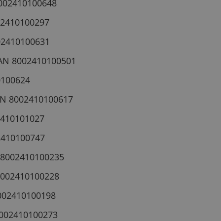
 8002410100648
02410100297
02410100631
EAN 8002410100501
0100624
EAN 8002410100617
02410101027
02410100747
N 8002410100235
 8002410100228
8002410100198
 8002410100273