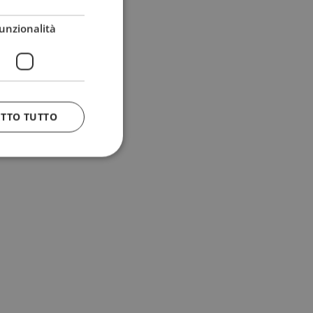
unzionalità
ETTO TUTTO
 e la gestione
n cookie
uando viene
la sua analisi dei