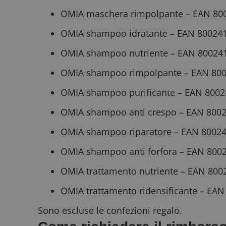
ApplicationGatewa
OMIA maschera rimpolpante – EAN 80
OMIA shampoo idratante – EAN 80024
OMIA shampoo nutriente – EAN 80024
OMIA shampoo rimpolpante – EAN 80
CookieScriptConse
OMIA shampoo purificante – EAN 800
OMIA shampoo anti crespo – EAN 800
OMIA shampoo riparatore – EAN 8002
Nome
P
Prov
OMIA shampoo anti forfora – EAN 800
Nome
_pk_id.1.938b
w
Domi
test_cookie
OMIA trattamento nutriente – EAN 80
Goog
.doub
OMIA trattamento ridensificante – EA
Sono escluse le confezioni regalo.
_pk_ses.1.938b
w