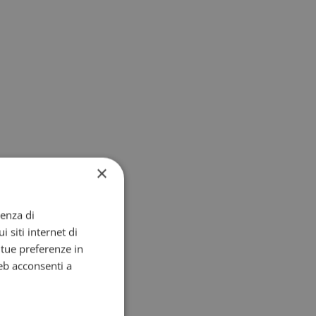
×
ienza di
i siti internet di
e tue preferenze in
eb acconsenti a