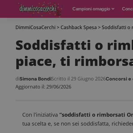
Campioni omaggio
Conco
DimmiCosaCerchi
>
Cashback Spesa
>
Soddisfatti o 
Soddisfatti o rim
piace, ti rimbors
di
Scritto il 29 Giugno 2026
Simona Bondi
Concorsi e
Aggiornato il: 29/06/2026
Con l’iniziativa
“soddisfatti o rimborsati 
tua scelta e, se non sei soddisfatta, richiede