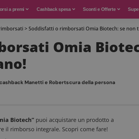
rsi a premi
Cashback spesa
Sconti e Offerte
Supe
rimborsati
>
Soddisfatti o rimborsati Omia Biotech: se non ti
borsati Omia Biotec
ano!
 cashback Manetti e Roberts
cura della persona
Omia Biotech”
puoi acquistare un prodotto a
re il rimborso integrale. Scopri come fare!