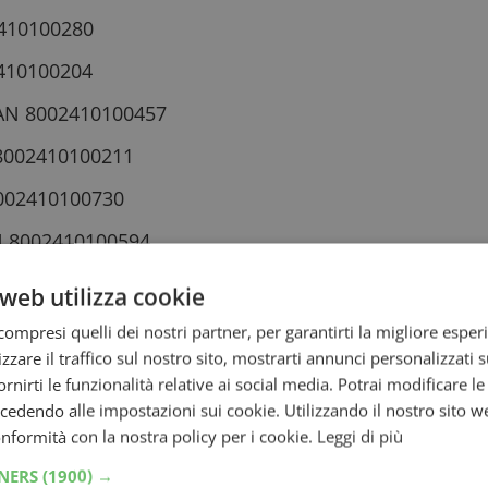
2410100280
2410100204
EAN 8002410100457
 8002410100211
8002410100730
AN 8002410100594
02410100495
web utilizza cookie
8002410100549
ompresi quelli dei nostri partner, per garantirti la migliore esper
zzare il traffico sul nostro sito, mostrarti annunci personalizzati su
N 8002410100655
fornirti le funzionalità relative ai social media. Potrai modificare l
0100310
dendo alle impostazioni sui cookie. Utilizzando il nostro sito w
conformità con la nostra policy per i cookie.
Leggi di più
2410100303
TNERS
(1900) →