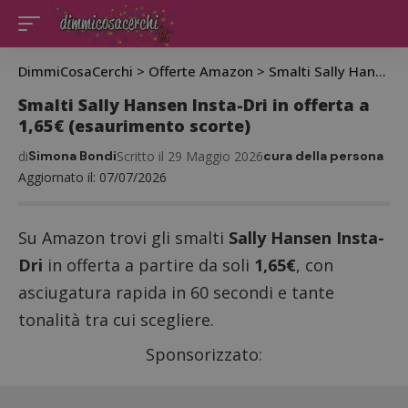
DimmiCosaCerchi
>
Offerte Amazon
>
Smalti Sally Hansen Insta-Dri in offerta a 1,65€ (esaurimento scorte)
Smalti Sally Hansen Insta-Dri in offerta a
1,65€ (esaurimento scorte)
di
Simona Bondi
Scritto il 29 Maggio 2026
cura della persona
Aggiornato il: 07/07/2026
Su Amazon trovi gli smalti
Sally Hansen Insta-
Dri
in offerta a partire da soli
1,65€
, con
asciugatura rapida in 60 secondi e tante
tonalità tra cui scegliere.
Sponsorizzato: