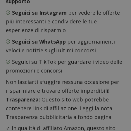
supporto
Seguici su Instagram
per vedere le offerte
più interessanti e condividere le tue
esperienze di risparmio
Seguici su WhatsApp
per aggiornamenti
Google Privacy Policy
veloci e notizie sugli ultimi concorsi
Seguici su TikTok
per guardare i video delle
promozioni e concorsi
CookieScriptConsent
CookieScript
s
www.dimmicosacerchi.it
Non lasciarti sfuggire nessuna occasione per
risparmiare e trovare offerte imperdibili!
Trasparenza:
Questo sito web potrebbe
contenere link di affiliazione. Leggi la nota
Trasparenza pubblicitaria a fondo pagina.
✓ In qualità di affiliato Amazon, questo sito