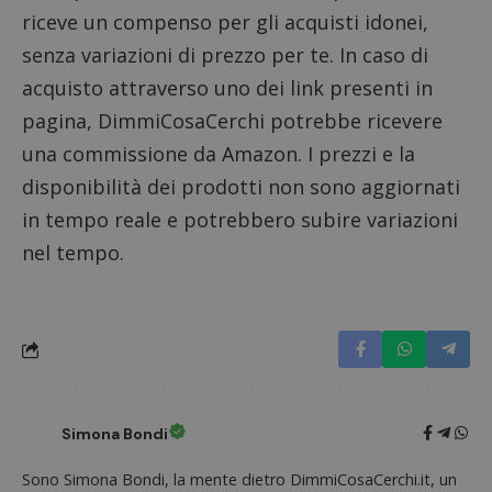
riceve un compenso per gli acquisti idonei,
senza variazioni di prezzo per te. In caso di
acquisto attraverso uno dei link presenti in
pagina, DimmiCosaCerchi potrebbe ricevere
una commissione da Amazon. I prezzi e la
Nome
Provider
/
Dominio
Scadenza
Descri
disponibilità dei prodotti non sono aggiornati
_pk_id.1.938b
www.dimmicosacerchi.it
1 anno
Questo
Provider
/
Nome
Scadenza
Descrizione
cookie
in tempo reale e potrebbero subire variazioni
Dominio
associa
piatta
nel tempo.
test_cookie
14 minuti
Questo
Google LLC
analisi
57
cookie è
.doubleclick.net
open s
secondi
impostato
Piwik.
da
utilizz
DoubleClick
aiutare
(che è di
proprie
proprietà di
siti We
Google) per
monito
determinare
compo
se il browser
dei vis
del
misura
visitatore
prestaz
Simona Bondi
del sito web
sito. È
supporta i
di tipo
cookie.
in cui i
Sono Simona Bondi, la mente dietro DimmiCosaCerchi.it, un
_pk_id 