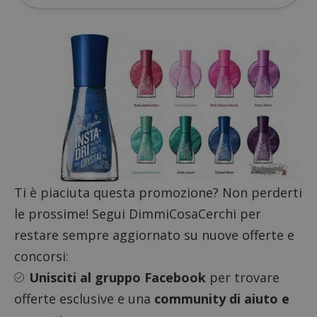
Nome
Provider
/
Dominio
S
_GRECAPTCHA
Google LLC
s
www.google.com
ApplicationGatewayAffinityCORS
diae.emailsp.com
S
Ti è piaciuta questa promozione? Non perderti
le prossime! Segui DimmiCosaCerchi per
restare sempre aggiornato su nuove offerte e
concorsi:
Unisciti al gruppo Facebook
per trovare
offerte esclusive e una
community di aiuto e