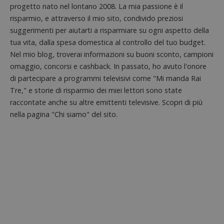
progetto nato nel lontano 2008. La mia passione è il
da una
serie 
risparmio, e attraverso il mio sito, condivido preziosi
e lette
ritiene
suggerimenti per aiutarti a risparmiare su ogni aspetto della
codice
riferi
tua vita, dalla spesa domestica al controllo del tuo budget.
il dom
Nel mio blog, troverai informazioni su buoni sconto, campioni
imposta
cookie
omaggio, concorsi e cashback. In passato, ho avuto l'onore
_pk_ses.1.938b
www.dimmicosacerchi.it
29 minuti
Questo
di partecipare a programmi televisivi come "Mi manda Rai
58
cookie
Tre," e storie di risparmio dei miei lettori sono state
secondi
associa
piatta
raccontate anche su altre emittenti televisive. Scopri di più
analisi
open s
nella pagina "Chi siamo" del sito.
Piwik.
utilizz
aiutare
proprie
siti We
monito
compo
dei vis
misura
prestaz
sito. È
di tipo
in cui i
_pk_se
seguit
breve s