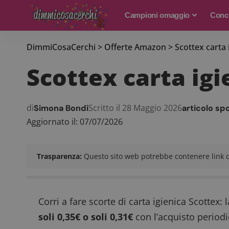
Campioni omaggio
Conco
DimmiCosaCerchi
>
Offerte Amazon
>
Scottex carta i
Scottex carta igie
di
Scritto il 28 Maggio 2026
Simona Bondi
articolo sp
Aggiornato il: 07/07/2026
Trasparenza:
Questo sito web potrebbe contenere link di
Corri a fare scorte di carta igienica Scottex:
soli 0,35€ o soli 0,31€
con l’acquisto periodico