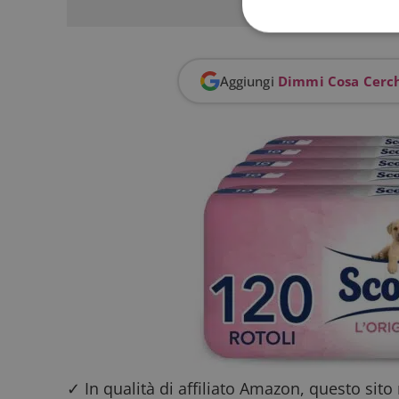
Aggiungi
Dimmi Cosa Cerc
I cookie strettamente
dell'account. Il sito
Nome
_GRECAPTCHA
ApplicationGatewa
CookieScriptConse
✓ In qualità di affiliato Amazon, questo sito