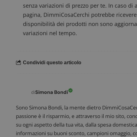
senza variazioni di prezzo per te. In caso di 
pagina, DimmiCosaCerchi potrebbe ricevere
disponibilità dei prodotti non sono aggiorna
Nome
P
Prov
variazioni nel tempo.
Nome
_pk_id.1.938b
w
Domi
test_cookie
Goog
.doub
Condividi questo articolo
_pk_ses.1.938b
w
Simona Bondi
di
FCCDCF
.
Sono Simona Bondi, la mente dietro DimmiCosaCerch
passione è il risparmio, e attraverso il mio sito, co
__eoi
.
su ogni aspetto della tua vita, dalla spesa domestica
informazioni su buoni sconto, campioni omaggio, con