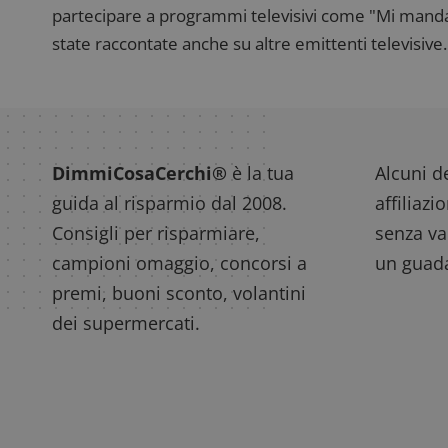
partecipare a programmi televisivi come "Mi manda R
state raccontate anche su altre emittenti televisive. 
DimmiCosaCerchi®
è la tua
Alcuni de
guida al risparmio dal 2008.
affiliazi
Consigli per risparmiare,
senza var
campioni omaggio, concorsi a
un guada
premi, buoni sconto, volantini
dei supermercati.