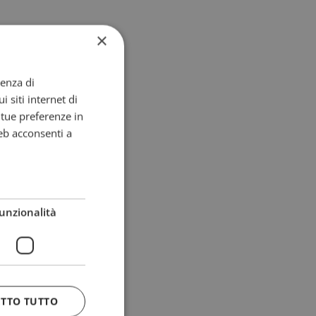
×
ienza di
i siti internet di
e tue preferenze in
eb acconsenti a
unzionalità
ETTO TUTTO