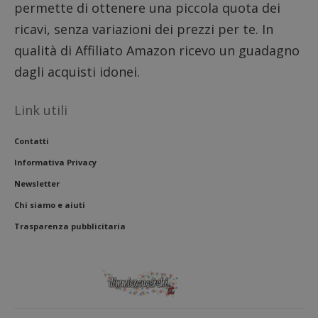
permette di ottenere una piccola quota dei
siti We
monito
ricavi, senza variazioni dei prezzi per te. In
compo
dei vis
misura
qualità di Affiliato Amazon ricevo un guadagno
prestaz
sito. È
dagli acquisti idonei.
di tipo
in cui i
_pk_se
seguit
Link utili
breve s
numeri
lettere
Contatti
ritiene
codice
Informativa Privacy
riferi
il dom
Newsletter
imposta
cookie
Chi siamo e aiuti
FCCDCF
.dimmicosacerchi.it
1 anno
Questo
Trasparenza pubblicitaria
viene u
per l'an
intern
dall'o
del sito
__eoi
.dimmicosacerchi.it
5 mesi 4
Questo
settimane
viene u
per reg
l'impe