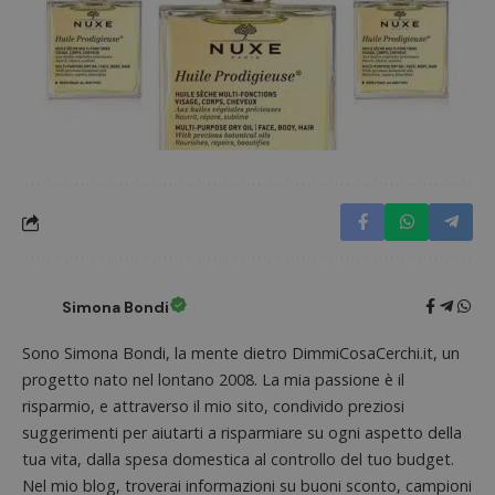
Simona Bondi
Google Privacy Policy
Sono Simona Bondi, la mente dietro DimmiCosaCerchi.it, un
progetto nato nel lontano 2008. La mia passione è il
risparmio, e attraverso il mio sito, condivido preziosi
suggerimenti per aiutarti a risparmiare su ogni aspetto della
tua vita, dalla spesa domestica al controllo del tuo budget.
CookieScriptConsent
CookieScript
s
www.dimmicosacerchi.it
Nel mio blog, troverai informazioni su buoni sconto, campioni