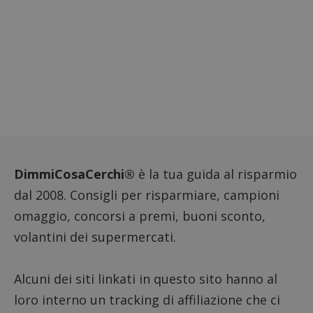
DoubleClick
aiutare
(che è di
proprie
proprietà di
siti We
Google) per
monito
determinare
compo
se il browser
dei vis
del
misura
visitatore
prestaz
del sito web
sito. È
supporta i
di tipo
cookie.
in cui i
_pk_id 
da una
serie 
e lette
ritiene
codice
DimmiCosaCerchi®
è la tua guida al risparmio
riferi
il dom
dal 2008. Consigli per risparmiare, campioni
imposta
cookie
omaggio, concorsi a premi, buoni sconto,
_pk_ses.1.938b
www.dimmicosacerchi.it
29 minuti
Questo
58
cookie
volantini dei supermercati.
secondi
associa
piatta
analisi
open s
Alcuni dei siti linkati in questo sito hanno al
Piwik.
utilizz
loro interno un tracking di affiliazione che ci
aiutare
proprie