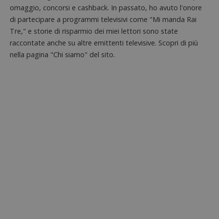
omaggio, concorsi e cashback. In passato, ho avuto l'onore
di partecipare a programmi televisivi come "Mi manda Rai
Tre," e storie di risparmio dei miei lettori sono state
raccontate anche su altre emittenti televisive. Scopri di più
nella pagina "Chi siamo" del sito.
Nome
Provider
/
Dominio
Scadenza
Descri
_pk_id.1.938b
www.dimmicosacerchi.it
1 anno
Questo
Provider
/
Nome
Scadenza
Descrizione
cookie
Dominio
associa
piatta
test_cookie
14 minuti
Questo
Google LLC
analisi
57
cookie è
.doubleclick.net
open s
secondi
impostato
Piwik.
da
utilizz