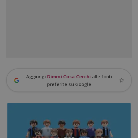
Nome
Provider
/
Dominio
S
_GRECAPTCHA
Google LLC
s
www.google.com
ApplicationGatewayAffinityCORS
diae.emailsp.com
S
Aggiungi
Dimmi Cosa Cerchi
alle fonti
preferite su Google