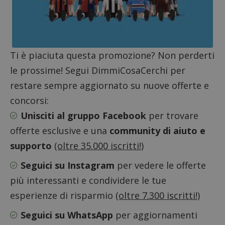
Ti è piaciuta questa promozione? Non perderti
le prossime! Segui DimmiCosaCerchi per
Google Privacy Policy
restare sempre aggiornato su nuove offerte e
concorsi:
Unisciti al gruppo Facebook
per trovare
CookieScriptConsent
offerte esclusive e una
community di aiuto e
CookieScript
s
www.dimmicosacerchi.it
supporto
(oltre 35.000 iscritti!)
Seguici su Instagram
per vedere le offerte
più interessanti e condividere le tue
esperienze di risparmio
(oltre 7.300 iscritti!)
Seguici su WhatsApp
per aggiornamenti