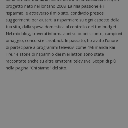
_pk_id 
da una
progetto nato nel lontano 2008. La mia passione è il
serie 
risparmio, e attraverso il mio sito, condivido preziosi
e lette
ritiene
suggerimenti per aiutarti a risparmiare su ogni aspetto della
codice
riferi
tua vita, dalla spesa domestica al controllo del tuo budget.
il dom
imposta
Nel mio blog, troverai informazioni su buoni sconto, campioni
cookie
omaggio, concorsi e cashback. In passato, ho avuto l'onore
_pk_ses.1.938b
www.dimmicosacerchi.it
29 minuti
Questo
di partecipare a programmi televisivi come "Mi manda Rai
58
cookie
secondi
associa
Tre," e storie di risparmio dei miei lettori sono state
piatta
raccontate anche su altre emittenti televisive. Scopri di più
analisi
open s
nella pagina "Chi siamo" del sito.
Piwik.
utilizz
aiutare
proprie
siti We
monito
compo
dei vis
misura
prestaz
sito. È
di tipo
in cui i
_pk_se
seguit