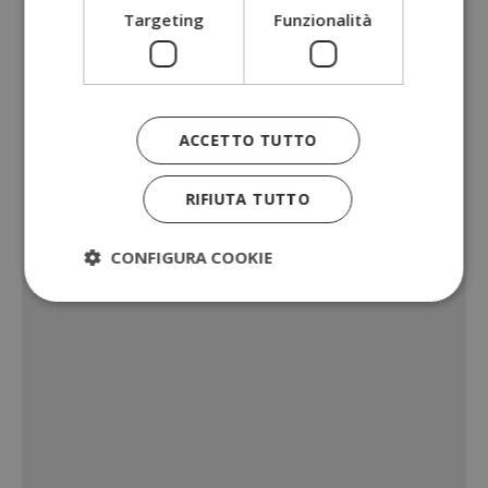
Targeting
Funzionalità
ACCETTO TUTTO
RIFIUTA TUTTO
CONFIGURA COOKIE
Strettamente necessari
Performance
Targeting
Funzionalità
I cookie strettamente necessari consentono le
funzionalità principali del sito web come l'accesso
dell'utente e la gestione dell'account. Il sito web
non può essere utilizzato correttamente senza i
cookie strettamente necessari.