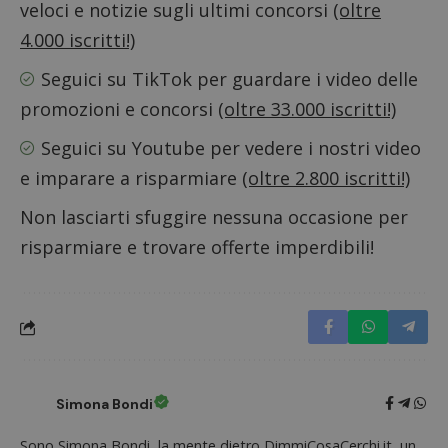
veloci e notizie sugli ultimi concorsi
(oltre
4.000 iscritti!)
Seguici su TikTok
per guardare i video delle
promozioni e concorsi
(oltre 33.000 iscritti!)
Seguici su Youtube
per vedere i nostri video
Nome
Provider
/
Dominio
Scadenza
Descri
e imparare a risparmiare
(oltre 2.800 iscritti!)
_pk_id.1.938b
www.dimmicosacerchi.it
1 anno
Questo
Provider
/
Nome
Scadenza
Descrizione
cookie
Dominio
associa
Non lasciarti sfuggire nessuna occasione per
piatta
test_cookie
14 minuti
Questo
Google LLC
analisi
risparmiare e trovare offerte imperdibili!
57
cookie è
.doubleclick.net
open s
secondi
impostato
Piwik.
da
utilizz
DoubleClick
aiutare
(che è di
proprie
proprietà di
siti We
Google) per
monito
determinare
compo
se il browser
dei vis
del
misura
visitatore
prestaz
del sito web
Simona Bondi
sito. È
supporta i
di tipo
cookie.
in cui i
Sono Simona Bondi, la mente dietro DimmiCosaCerchi.it, un