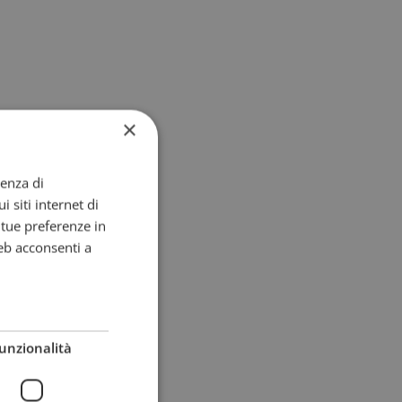
×
ienza di
i siti internet di
e tue preferenze in
eb acconsenti a
unzionalità