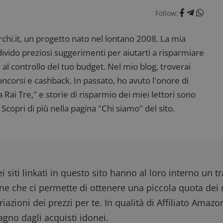
dimmicosacerchi.it
5 mesi 4
Questo cookie viene utilizzato per registrare l'
Follow:
settimane
e l'interazione con il sito web, contribuendo a 
l'esperienza dell'utente e analizzare le prestazion
i.it, un progetto nato nel lontano 2008. La mia
ndivido preziosi suggerimenti per aiutarti a risparmiare
 al controllo del tuo budget. Nel mio blog, troverai
corsi e cashback. In passato, ho avuto l'onore di
ai Tre," e storie di risparmio dei miei lettori sono
Scopri di più nella pagina "Chi siamo" del sito.
i siti linkati in questo sito hanno al loro interno un t
one che ci permette di ottenere una piccola quota dei r
iazioni dei prezzi per te. In qualità di Affiliato Amazo
gno dagli acquisti idonei.