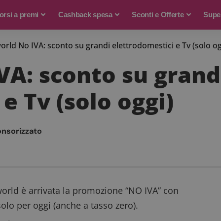
rsi a premi
Cashback spesa
Sconti e Offerte
Supe
rld No IVA: sconto su grandi elettrodomestici e Tv (solo og
A: sconto su grand
e Tv (solo oggi)
onsorizzato
orld è arrivata la promozione “NO IVA” con
solo per oggi (anche a tasso zero).