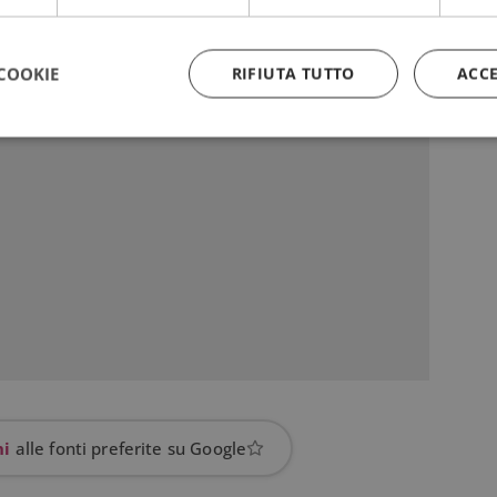
COOKIE
RIFIUTA TUTTO
ACC
Strettamente necessari
Performance
Targeting
Funzionalità
 necessari consentono le funzionalità principali del sito web come l'accesso dell'utente
 web non può essere utilizzato correttamente senza i cookie strettamente necessari.
Provider
/
Dominio
Scadenza
Descrizione
5 mesi 3
Google reCAPTCHA imposta u
Google LLC
settimane
necessario (_GRECAPTCHA) q
www.google.com
eseguito allo scopo di fornire 
rischi.
yAffinityCORS
diae.emailsp.com
Sessione
Questo cookie viene utilizza
con il bilanciamento del carico
garantire che le richieste del 
indirizzate allo stesso server 
hi
alle fonti preferite su Google
sessione di navigazione, mig
l'esperienza dell'utente prom
efficace delle risorse. In part
CORS (Cross-Origin Resource