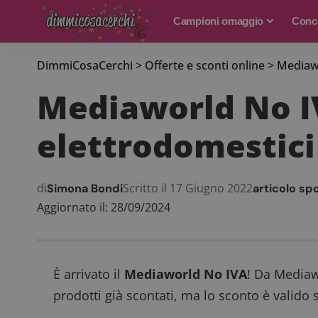
Campioni omaggio
Conco
DimmiCosaCerchi
>
Offerte e sconti online
>
Mediawo
Mediaworld No IV
elettrodomestici 
di
Scritto il 17 Giugno 2022
Simona Bondi
articolo sp
Aggiornato il: 28/09/2024
È arrivato il
Mediaworld No IVA
! Da Mediaw
prodotti già scontati, ma lo sconto è valido 