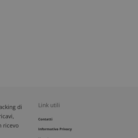
impegno dell'utente
migliorare
i del sito.
Link utili
racking di
icavi,
Contatti
n ricevo
Informativa Privacy