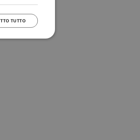
ETTO TUTTO
 e la gestione
n cookie
uando viene
la sua analisi dei
to in combinazione
, al fine di
client siano
per qualsiasi
liorando
uovendo l'utilizzo
icolare, la versione
 Sharing) supporta