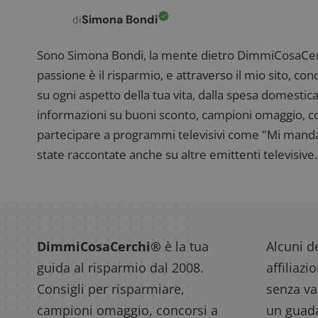
__eoi
.
Simona Bondi
di
Sono Simona Bondi, la mente dietro DimmiCosaCerch
passione è il risparmio, e attraverso il mio sito, co
su ogni aspetto della tua vita, dalla spesa domestica
informazioni su buoni sconto, campioni omaggio, con
partecipare a programmi televisivi come "Mi manda R
state raccontate anche su altre emittenti televisive. 
DimmiCosaCerchi®
è la tua
Alcuni de
guida al risparmio dal 2008.
affiliazi
Consigli per risparmiare,
senza var
campioni omaggio, concorsi a
un guada