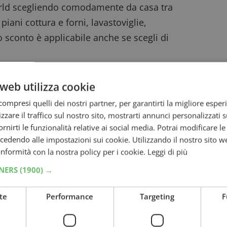
orld scegliendo comodamente da casa tra
, piani cottura e forni, lavastoviglie,
Lo sconto è applicabile anche se scegli di
web utilizza cookie
e uno sconto)
ompresi quelli dei nostri partner, per garantirti la migliore esper
zzare il traffico sul nostro sito, mostrarti annunci personalizzati su
n
fornirti le funzionalità relative ai social media. Potrai modificare l
dendo alle impostazioni sui cookie. Utilizzando il nostro sito w
chi a casa tua)
conformità con la nostra policy per i cookie.
Leggi di più
rizzato:
TNERS
(1900) →
te
Performance
Targeting
F