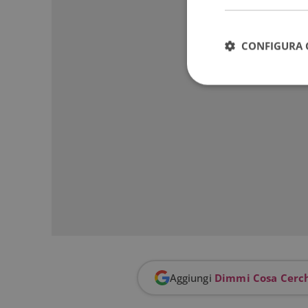
CONFIGURA 
I cookie strettamente
dell'account. Il sito
Nome
_GRECAPTCHA
ApplicationGatewa
Aggiungi
Dimmi Cosa Cerc