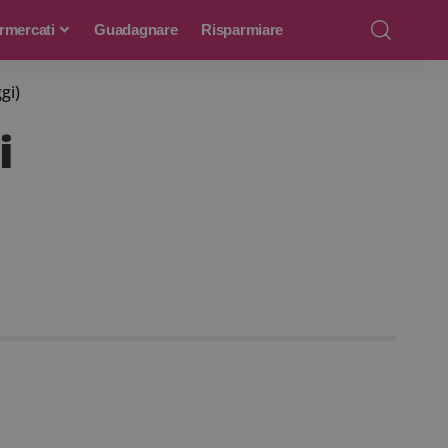
rmercati
Guadagnare
Risparmiare
gi)
i