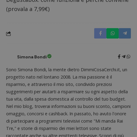
(provala a 7,99€)
Google Privacy Policy
CookieScriptConsent
CookieScript
s
www.dimmicosacerchi.it
Simona Bondi
Sono Simona Bondi, la mente dietro DimmiCosaCerchi.it, un
progetto nato nel lontano 2008. La mia passione è il
risparmio, e attraverso il mio sito, condivido preziosi
suggerimenti per aiutarti a risparmiare su ogni aspetto della
tua vita, dalla spesa domestica al controllo del tuo budget.
Nel mio blog, troverai informazioni su buoni sconto, campioni
omaggio, concorsi e cashback. In passato, ho avuto l'onore
di partecipare a programmi televisivi come "Mi manda Rai
Tre," e storie di risparmio dei miei lettori sono state
raccontate anche su altre emittenti televisive. Scopri di più