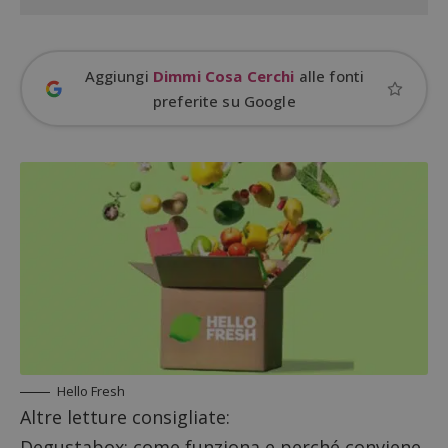
Aggiungi
Dimmi Cosa Cerchi
alle fonti
preferite su Google
ApplicationGatewayAffinityCORS
diae.emailsp.com
S
Hello Fresh
Altre letture consigliate:
Degustabox: come funziona e perché conviene