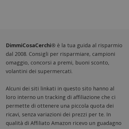
imposta
cookie
_pk_ses.1.938b
www.dimmicosacerchi.it
29 minuti
Questo
58
cookie
secondi
associa
piatta
analisi
open s
Piwik.
utilizz
DimmiCosaCerchi®
è la tua guida al risparmio
aiutare
proprie
dal 2008. Consigli per risparmiare, campioni
siti We
monito
omaggio, concorsi a premi, buoni sconto,
compo
dei vis
volantini dei supermercati.
misura
prestaz
sito. È
di tipo
in cui i
Alcuni dei siti linkati in questo sito hanno al
_pk_se
seguit
loro interno un tracking di affiliazione che ci
breve s
numeri
permette di ottenere una piccola quota dei
lettere
ritiene
ricavi, senza variazioni dei prezzi per te. In
codice
riferi
qualità di Affiliato Amazon ricevo un guadagno
il dom
imposta