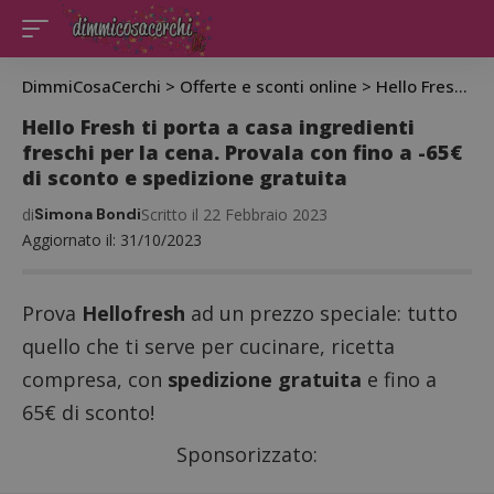
DimmiCosaCerchi
>
Offerte e sconti online
>
Hello Fresh ti porta a casa ingredienti freschi per la cena. Provala con fino a -65€ di sconto e spedizione gratuita
Hello Fresh ti porta a casa ingredienti
freschi per la cena. Provala con fino a -65€
di sconto e spedizione gratuita
di
Simona Bondi
Scritto il 22 Febbraio 2023
Aggiornato il: 31/10/2023
Prova
Hellofresh
ad un prezzo speciale: tutto
quello che ti serve per cucinare, ricetta
compresa, con
spedizione gratuita
e fino a
65€ di sconto!
Sponsorizzato: