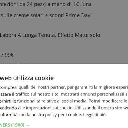
nfezioni da 24 pezzi a meno di 1€ l’una
sulle creme solari + sconti Prime Day!
Labbra A Lunga Tenuta, Effetto Matte
solo
 7,99€
acinamide Bright 400ml
a 5,32€
laconi da 200ml
a 5,49€
web utilizza cookie
ompresi quelli dei nostri partner, per garantirti la migliore esper
timate Repair
a 10,78€ (-28%, prezzo più basso
zzare il traffico sul nostro sito, mostrarti annunci personalizzati su
fornirti le funzionalità relative ai social media. Potrai modificare l
h Balsamo 1L
a 20,70€
dendo alle impostazioni sui cookie. Utilizzando il nostro sito w
conformità con la nostra policy per i cookie.
Leggi di più
89€ (-39%, prezzo più basso degli ultimi 30
TNERS
(1900) →