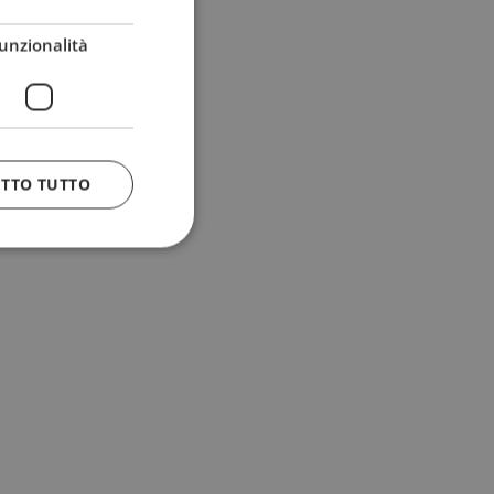
unzionalità
ETTO TUTTO
 e la gestione
n cookie
uando viene
la sua analisi dei