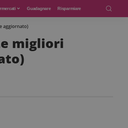
rmercati
Guadagnare
Risparmiare
e aggiornato)
e migliori
ato)