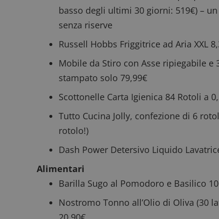
ApplicationGatewa
basso degli ultimi 30 giorni: 519€) – 
senza riserve
Russell Hobbs Friggitrice ad Aria XXL 8
Mobile da Stiro con Asse ripiegabile e 
CookieScriptConse
stampato
solo 79,99€
Scottonelle Carta Igienica 84 Rotoli
a 0,
Tutto Cucina Jolly, confezione di 6 roto
rotolo!)
Nome
P
Prov
Nome
Dash Power Detersivo Liquido Lavatrice
_pk_id.1.938b
w
Domi
test_cookie
Goog
Alimentari
.doub
Barilla Sugo al Pomodoro e Basilico 100
Nostromo Tonno all’Olio di Oliva
(30 la
_pk_ses.1.938b
w
20,90€