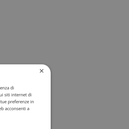
×
ienza di
i siti internet di
e tue preferenze in
eb acconsenti a