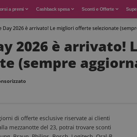
rsi a premi
Cashback spesa
Sconti e Offerte
Supe
Day 2026 è arrivato! Le migliori offerte selezionate (sempr
 2026 è arrivato! L
ate (sempre aggiorn
onsorizzato
orni di offerte esclusive riservate ai clienti
dalla mezzanotte del 23, potrai trovare sconti
ung, Braun, Philips, Bosch, Logitech, Oral-B,