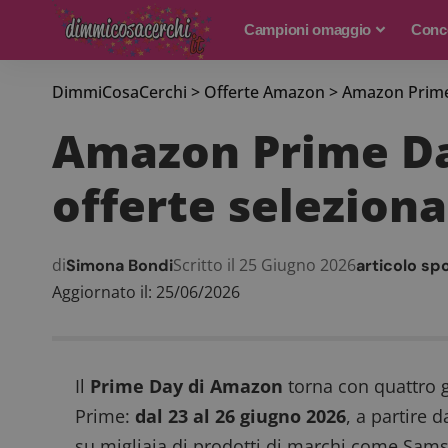
Campioni omaggio
Conco
DimmiCosaCerchi
>
Offerte Amazon
>
Amazon Prime 
Amazon Prime Day
offerte selezion
di
Scritto il 25 Giugno 2026
Simona Bondi
articolo sp
Aggiornato il: 25/06/2026
Il
Prime Day di Amazon
torna con quattro gi
Prime:
dal 23 al 26 giugno 2026
, a partire 
su migliaia di prodotti di marchi come Sams