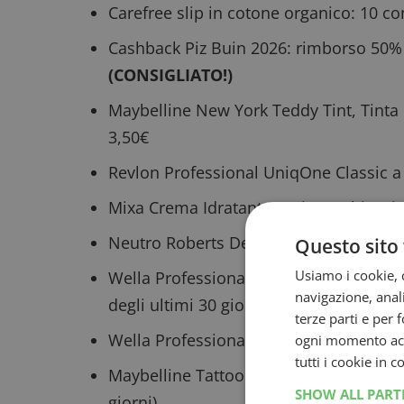
Carefree slip in cotone organico: 10 co
Cashback Piz Buin 2026: rimborso 50% 
(CONSIGLIATO!)
Maybelline New York Teddy Tint, Tinta 
3,50€
Revlon Professional UniqOne Classic
a
Mixa Crema Idratante Anti-Macchie Ni
Neutro Roberts Detergente Intimo, 4 f
Questo sito 
Usiamo i cookie, c
Wella Professionals Siero Notturno Ul
navigazione, anali
degli ultimi 30 giorni: 15€)
terze parti e per 
Wella Professionals Invigo Nutri Enric
ogni momento acce
tutti i cookie in 
Maybelline Tattoo Liner Gel Pencil
a 4,
SHOW ALL PAR
giorni)