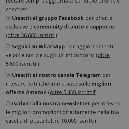
restare sempre aggiornato su nuove offerte e
concorsi:
ApplicationGatewayAffinityCORS
diae.emailsp.com
S
Unisciti al gruppo Facebook
per offerte
esclusive e
community di aiuto e supporto
(oltre 36.600 iscritti!)
Seguici su WhatsApp
per aggiornamenti
veloci e notizie sugli ultimi concorsi
(oltre
5.600 iscritti!)
Unisciti al nostro canale Telegram
per
ricevere notifiche immediate sulle
migliori
offerte Amazon
(oltre 5.400 iscritti!)
Iscriviti alla nostra newsletter
per ricevere
le migliori promozioni direttamente nella tua
casella di posta (oltre 10.000 iscritti)
Google Privacy Policy