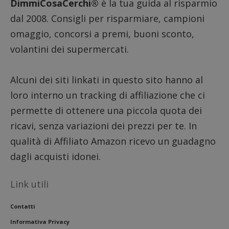
intern
DimmiCosaCerchi®
è la tua guida al risparmio
dall'o
del sito
dal 2008. Consigli per risparmiare, campioni
__eoi
.dimmicosacerchi.it
5 mesi 4
Questo
omaggio, concorsi a premi, buoni sconto,
settimane
viene u
per reg
volantini dei supermercati.
l'impe
dell'ut
l'inter
con il 
Alcuni dei siti linkati in questo sito hanno al
contri
miglio
loro interno un tracking di affiliazione che ci
l'espe
dell'ut
permette di ottenere una piccola quota dei
analizz
prestaz
sito.
ricavi, senza variazioni dei prezzi per te. In
qualità di Affiliato Amazon ricevo un guadagno
dagli acquisti idonei.
Link utili
Contatti
Informativa Privacy