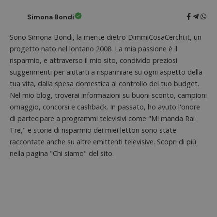
Provider
/
Nome
Scadenza
Descrizione
cookie
Dominio
associa
Simona Bondi
piatta
test_cookie
14 minuti
Questo
Google LLC
analisi
57
cookie è
.doubleclick.net
open s
Sono Simona Bondi, la mente dietro DimmiCosaCerchi.it, un
secondi
impostato
Piwik.
da
utilizz
progetto nato nel lontano 2008. La mia passione è il
DoubleClick
aiutare
(che è di
risparmio, e attraverso il mio sito, condivido preziosi
proprie
proprietà di
siti We
Google) per
suggerimenti per aiutarti a risparmiare su ogni aspetto della
monito
determinare
compo
tua vita, dalla spesa domestica al controllo del tuo budget.
se il browser
dei vis
del
Nel mio blog, troverai informazioni su buoni sconto, campioni
misura
visitatore
prestaz
del sito web
omaggio, concorsi e cashback. In passato, ho avuto l'onore
sito. È
supporta i
di tipo
di partecipare a programmi televisivi come "Mi manda Rai
cookie.
in cui i
_pk_id 
Tre," e storie di risparmio dei miei lettori sono state
da una
raccontate anche su altre emittenti televisive. Scopri di più
serie 
e lette
nella pagina "Chi siamo" del sito.
ritiene
codice
riferi
il dom
imposta
cookie
_pk_ses.1.938b
www.dimmicosacerchi.it
29 minuti
Questo
58
cookie