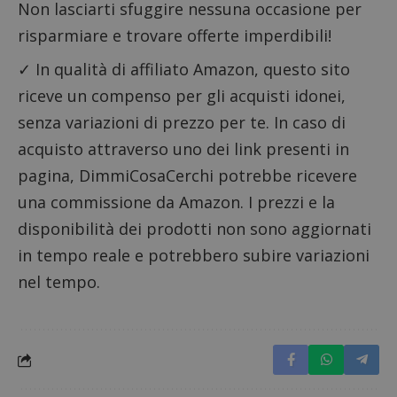
Non lasciarti sfuggire nessuna occasione per
risparmiare e trovare offerte imperdibili!
CookieScriptConsent
CookieScript
✓ In qualità di affiliato Amazon, questo sito
s
www.dimmicosacerchi.it
riceve un compenso per gli acquisti idonei,
senza variazioni di prezzo per te. In caso di
acquisto attraverso uno dei link presenti in
pagina, DimmiCosaCerchi potrebbe ricevere
una commissione da Amazon. I prezzi e la
disponibilità dei prodotti non sono aggiornati
in tempo reale e potrebbero subire variazioni
nel tempo.
Nome
Provider
/
Dominio
Scadenza
Descri
_pk_id.1.938b
www.dimmicosacerchi.it
1 anno
Questo