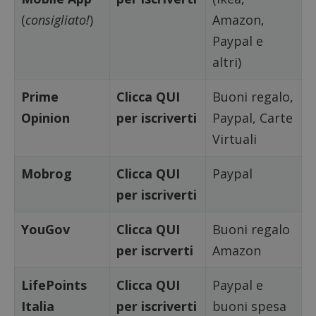
(
consigliato!
)
Amazon,
Targeting
Funzionalità
Paypal e
I cookie strettamente necessari consentono le
funzionalità principali del sito web come l'accesso
altri)
dell'utente e la gestione dell'account. Il sito web
non può essere utilizzato correttamente senza i
cookie strettamente necessari.
Prime
Clicca QUI
Buoni regalo,
Nome
Provider
/
Dominio
S
Opinion
per iscriverti
Paypal, Carte
_GRECAPTCHA
Google LLC
Virtuali
s
www.google.com
Mobrog
Clicca QUI
Paypal
per iscriverti
YouGov
Clicca QUI
Buoni regalo
per iscrverti
Amazon
ApplicationGatewayAffinityCORS
diae.emailsp.com
S
LifePoints
Clicca QUI
Paypal e
Italia
per iscriverti
buoni spesa