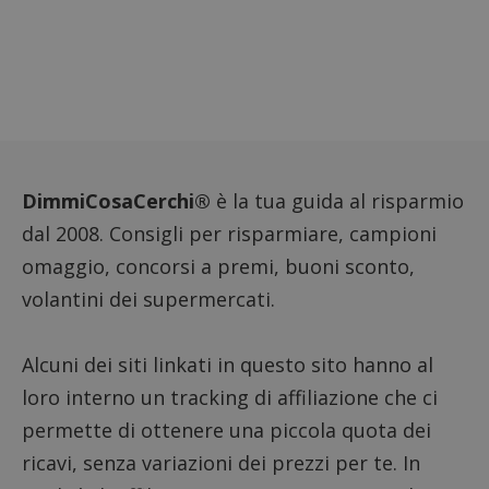
compo
dei vis
misura
prestaz
sito. È
di tipo
in cui i
_pk_se
seguit
breve s
numeri
lettere
ritiene
DimmiCosaCerchi®
è la tua guida al risparmio
codice
riferi
dal 2008. Consigli per risparmiare, campioni
il dom
imposta
omaggio, concorsi a premi, buoni sconto,
cookie
volantini dei supermercati.
FCCDCF
.dimmicosacerchi.it
1 anno
Questo
viene u
per l'an
intern
dall'o
Alcuni dei siti linkati in questo sito hanno al
del sito
loro interno un tracking di affiliazione che ci
__eoi
.dimmicosacerchi.it
5 mesi 4
Questo
settimane
viene u
permette di ottenere una piccola quota dei
per reg
l'impe
ricavi, senza variazioni dei prezzi per te. In
dell'ut
l'inter