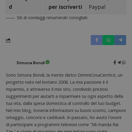
d
per iscriverti
Paypal
Siti di sondaggi renumerati consigliati
Simona Bondi
Sono Simona Bondi, la mente dietro DimmiCosaCerchi.it, un
progetto nato nel lontano 2008. La mia passione è il
Nome
Provider
/
Dominio
Scadenza
Descri
risparmio, e attraverso il mio sito, condivido preziosi
_pk_id.1.938b
www.dimmicosacerchi.it
1 anno
Questo
Provider
/
Nome
Scadenza
Descrizione
suggerimenti per aiutarti a risparmiare su ogni aspetto della
cookie
Dominio
associa
tua vita, dalla spesa domestica al controllo del tuo budget.
piatta
test_cookie
14 minuti
Questo
Google LLC
analisi
Nel mio blog, troverai informazioni su buoni sconto, campioni
57
cookie è
.doubleclick.net
open s
secondi
impostato
Piwik.
omaggio, concorsi e cashback. In passato, ho avuto l'onore
da
utilizz
DoubleClick
di partecipare a programmi televisivi come "Mi manda Rai
aiutare
(che è di
proprie
proprietà di
Tre," e storie di risparmio dei miei lettori sono state