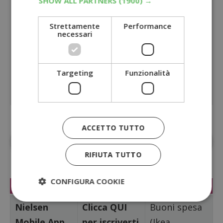
SHOW ALL PARTNERS
(1900) →
Strettamente
Performance
necessari
Targeting
Funzionalità
ACCETTO TUTTO
Aggiungi
Dimmi Cosa Cerchi
alle fonti
preferite su Google
RIFIUTA TUTTO
CONFIGURA COOKIE
Nome sito
Link iscrizione
Pagamento
Nielsen
Clicca QUI
Buoni spesa
Mobile App
per iscriverti
(Ikea,
Strettamente necessari
Performance