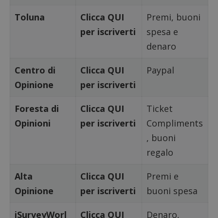
Toluna
Clicca QUI
Premi, buoni
per iscriverti
spesa e
denaro
Centro di
Clicca QUI
Paypal
Opinione
per iscriverti
Foresta di
Clicca QUI
Ticket
Opinioni
per iscriverti
Compliments
, buoni
Google Privacy Policy
regalo
Alta
Clicca QUI
Premi e
CookieScriptConsent
CookieScript
Opinione
per iscriverti
buoni spesa
s
www.dimmicosacerchi.it
iSurveyWorl
Clicca QUI
Denaro,