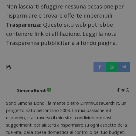
ritiene
Non lasciarti sfuggire nessuna occasione per
codice
riferi
risparmiare e trovare offerte imperdibili!
il dom
imposta
cookie
Trasparenza:
Questo sito web potrebbe
_pk_ses.1.938b
www.dimmicosacerchi.it
29 minuti
Questo
contenere link di affiliazione. Leggi la nota
58
cookie
secondi
associa
Trasparenza pubblicitaria a fondo pagina.
piatta
analisi
open s
Piwik.
utilizz
aiutare
proprie
siti We
monito
compo
dei vis
Simona Bondi
misura
prestaz
sito. È
Sono Simona Bondi, la mente dietro DimmiCosaCerchi.it, un
di tipo
in cui i
progetto nato nel lontano 2008. La mia passione è il
_pk_se
seguit
risparmio, e attraverso il mio sito, condivido preziosi
breve s
suggerimenti per aiutarti a risparmiare su ogni aspetto della
numeri
lettere
tua vita, dalla spesa domestica al controllo del tuo budget.
ritiene