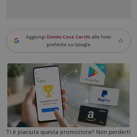
Google Privacy Policy
Aggiungi
Dimmi Cosa Cerchi
alle fonti
preferite su Google
CookieScriptConsent
CookieScript
s
www.dimmicosacerchi.it
Ti è piaciuta questa promozione? Non perderti