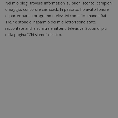
codice
Nel mio blog, troverai informazioni su buoni sconto, campioni
riferi
omaggio, concorsi e cashback. In passato, ho avuto l'onore
il dom
imposta
di partecipare a programmi televisivi come "Mi manda Rai
cookie
Tre," e storie di risparmio dei miei lettori sono state
FCCDCF
.dimmicosacerchi.it
1 anno
Questo
viene u
raccontate anche su altre emittenti televisive. Scopri di più
per l'an
nella pagina "Chi siamo" del sito.
intern
dall'o
del sito
__eoi
.dimmicosacerchi.it
5 mesi 4
Questo
settimane
viene u
per reg
l'impe
dell'ut
l'inter
con il 
contri
miglio
l'espe
dell'ut
analizz
prestaz
sito.