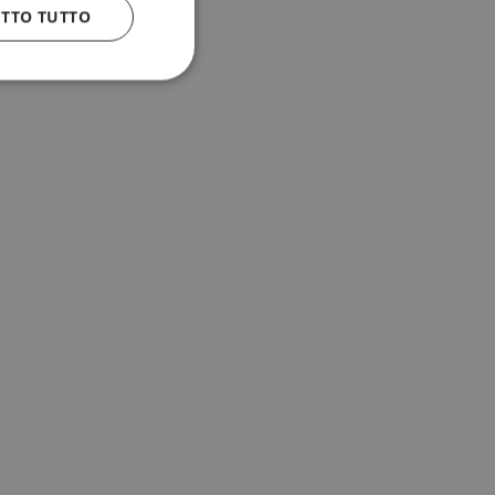
ETTO TUTTO
 e la gestione
n cookie
uando viene
la sua analisi dei
to in combinazione
, al fine di
client siano
per qualsiasi
liorando
uovendo l'utilizzo
icolare, la versione
 Sharing) supporta
diversi domini.
 dal servizio