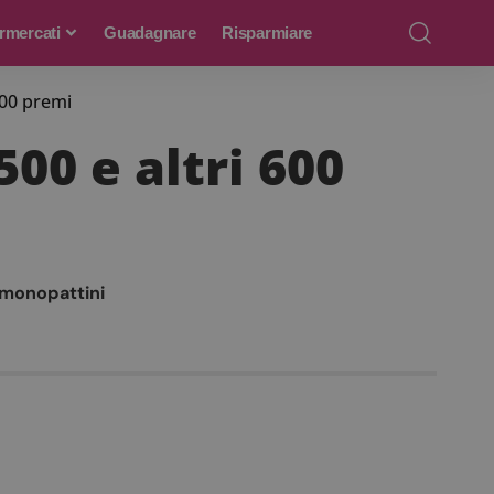
rmercati
Guadagnare
Risparmiare
600 premi
00 e altri 600
 monopattini