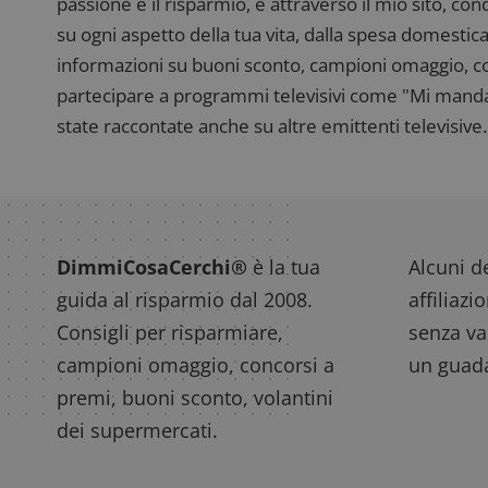
passione è il risparmio, e attraverso il mio sito, co
su ogni aspetto della tua vita, dalla spesa domestica
informazioni su buoni sconto, campioni omaggio, con
partecipare a programmi televisivi come "Mi manda R
state raccontate anche su altre emittenti televisive. 
DimmiCosaCerchi®
è la tua
Alcuni de
guida al risparmio dal 2008.
affiliazi
Consigli per risparmiare,
senza var
campioni omaggio, concorsi a
un guada
premi, buoni sconto, volantini
dei supermercati.