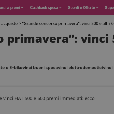
rsi a premi
Cashback spesa
Sconti e Offerte
Supe
 acquisto
>
“Grande concorso primavera”: vinci 500 e altri 
primavera”: vinci 5
tte e E-bike
vinci buoni spesa
vinci elettrodomestici
vinci
 e vinci FIAT 500 e 600 premi immediati: ecco