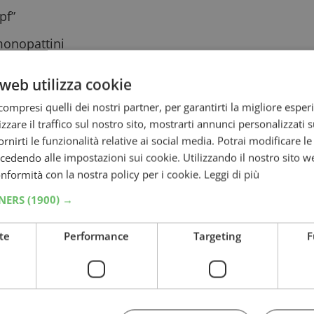
pf”
 monopattini
a 500€
web utilizza cookie
LAND Water Park
ompresi quelli dei nostri partner, per garantirti la migliore esper
zzare il traffico sul nostro sito, mostrarti annunci personalizzati su
 50€ e voucher da 10.000€!
fornirti le funzionalità relative ai social media. Potrai modificare l
rizzato:
dendo alle impostazioni sui cookie. Utilizzando il nostro sito w
conformità con la nostra policy per i cookie.
Leggi di più
TNERS
(1900) →
te
Performance
Targeting
F