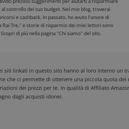
ndivido preziosi suggerimenti per aiutarti a risparmiare
 al controllo del tuo budget. Nel mio blog, troverai
corsi e cashback. In passato, ho avuto l'onore di
ai Tre," e storie di risparmio dei miei lettori sono
Scopri di più nella pagina "Chi siamo" del sito.
i siti linkati in questo sito hanno al loro interno un t
one che ci permette di ottenere una piccola quota dei r
iazioni dei prezzi per te. In qualità di Affiliato Amazo
gno dagli acquisti idonei.