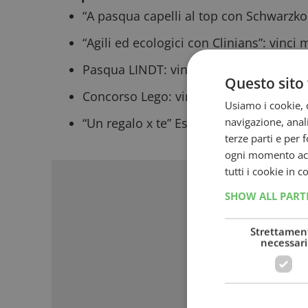
“A pasqua capelli al top con Schwarzko
“Agili ed ecologici con Clinians”: vinci
Pasqua LINDT
: vinci buoni spesa fino 
Questo sito 
Concorso Lego
: vinci weekend a LEGO
Usiamo i cookie, c
navigazione, anali
“Un regalo x te” Essity: vinci buoni da
terze parti e per 
Sponso
ogni momento acce
tutti i cookie in 
SHOW ALL PAR
Strettamen
necessari