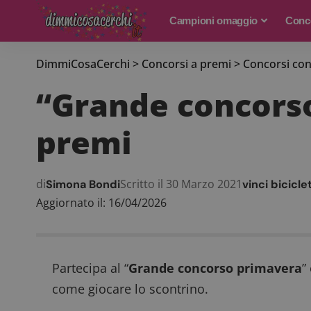
Campioni omaggio
Conco
DimmiCosaCerchi
>
Concorsi a premi
>
Concorsi con
“Grande concorso 
premi
di
Scritto il 30 Marzo 2021
Simona Bondi
vinci bicicle
Aggiornato il: 16/04/2026
Partecipa al “
Grande concorso primavera
”
come giocare lo scontrino.