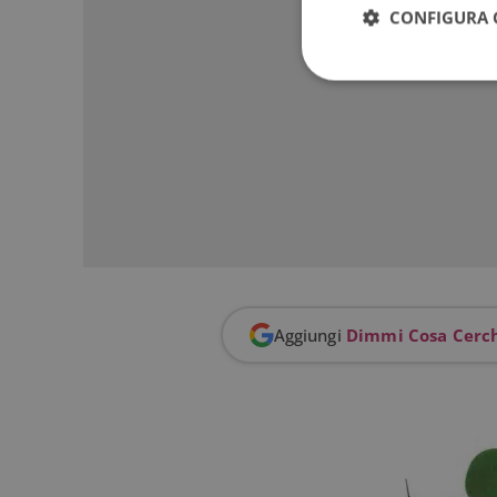
CONFIGURA 
I cookie strettamente
dell'account. Il sito
Nome
_GRECAPTCHA
ApplicationGatewa
Aggiungi
Dimmi Cosa Cerc
CookieScriptConse