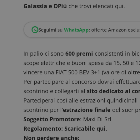
Galassia e DPiù
che trovi elencati qui.
Seguimi su
WhatsApp
: offerte Amazon esclus
In palio ci sono
600 premi
consistenti in bi
scope elettriche e buoni spesa da 15, 50 e 10
vincere una FIAT 500 BEV 3+1 (valore di oltr
Per partecipare al concorso dovrai effettua
scontrino e collegarti al
sito dedicato al c
Parteciperai così alle estrazioni quindicinali
scontrino per l’
estrazione finale
del suer pr
Soggetto Promotore
: Maxi Di Srl
Regolamento:
Scaricabile qui
.
Non perdere anche: