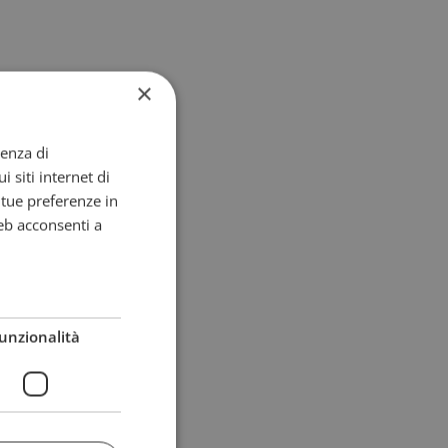
×
ienza di
i siti internet di
e tue preferenze in
eb acconsenti a
unzionalità