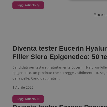
Leggi Articolo
Sponso
I cookie strettamente
dell'account. Il sito
Nome
_GRECAPTCHA
Diventa tester Eucerin Hyalu
ApplicationGatewa
Filler Siero Epigenetico: 50 te
Candidati per testare gratuitamente Eucerin Hyaluron-Fille
Epigenetico, un prodotto che corregge visibilmente 10 segni
della pelle. Candidati gratis!…
CookieScriptConse
1 Aprile 2026
Leggi Articolo