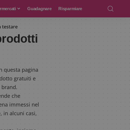
rmercati
Guadagnare
Risparmiare
a testare
prodotti
 In questa pagina
dotto gratuiti e
 brand.
iende che
pena immessi nel
 in alcuni casi,