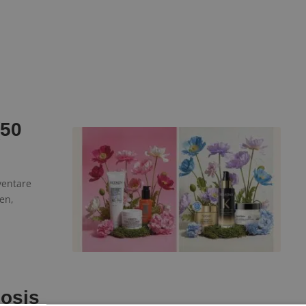
(50
ventare
en,
hosis