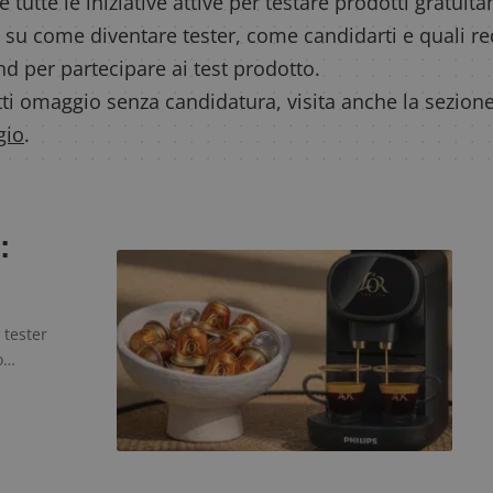
e tutte le iniziative attive per testare prodotti gratui
 su come diventare tester, come candidarti e quali r
and per partecipare ai test prodotto.
ti omaggio senza candidatura, visita anche la sezione
gio
.
:
 tester
o…