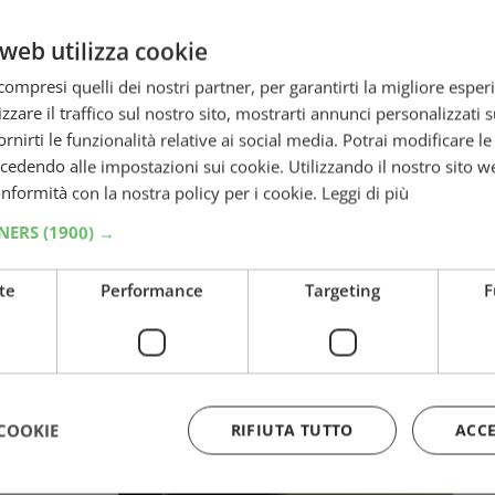
i-
web utilizza cookie
ompresi quelli dei nostri partner, per garantirti la migliore esper
Anti-Rottura
zzare il traffico sul nostro sito, mostrarti annunci personalizzati su
i, da…
fornirti le funzionalità relative ai social media. Potrai modificare l
dendo alle impostazioni sui cookie. Utilizzando il nostro sito w
conformità con la nostra policy per i cookie.
Leggi di più
TNERS
(1900) →
o
te
Performance
Targeting
F
TRND:
o Zuccheri
sa. Scopri…
COOKIE
RIFIUTA TUTTO
ACC