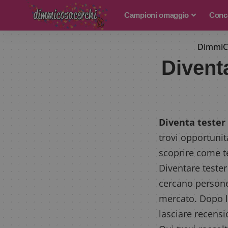
Campioni omaggio
Conco
DimmiC
Diventa
Diventa tester 
trovi opportunit
scoprire come t
Diventare tester
cercano persone
mercato. Dopo la
lasciare recensio