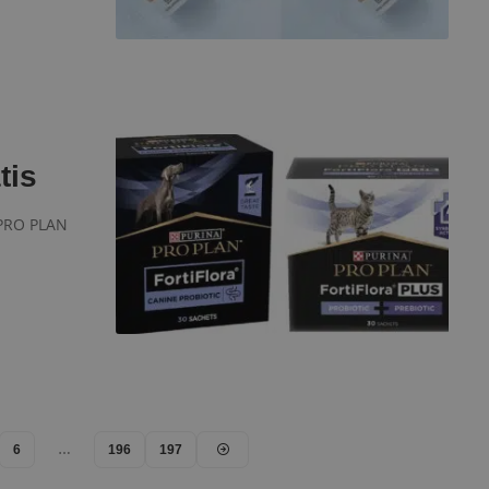
tis
 PRO PLAN
6
…
196
197