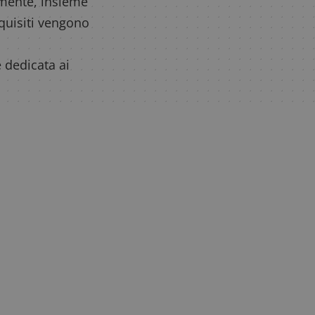
tamente, insieme
equisiti vengono
 dedicata ai