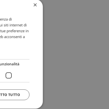
×
ienza di
i siti internet di
e tue preferenze in
eb acconsenti a
unzionalità
ETTO TUTTO