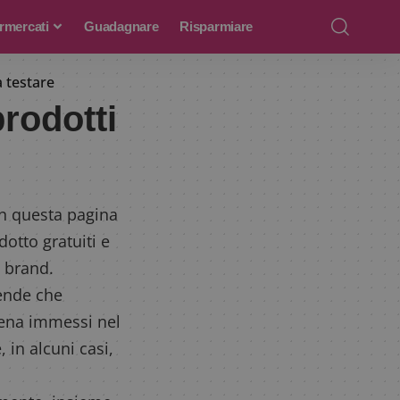
rmercati
Guadagnare
Risparmiare
a testare
prodotti
 In questa pagina
dotto gratuiti e
 brand.
iende che
pena immessi nel
 in alcuni casi,