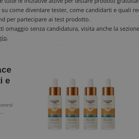
e tutte le iniziative attive per testare prodotti gratui
 su come diventare tester, come candidarti e quali r
and per partecipare ai test prodotto.
ti omaggio senza candidatura, visita anche la sezione
gio
.
ace
i e
Control
i…