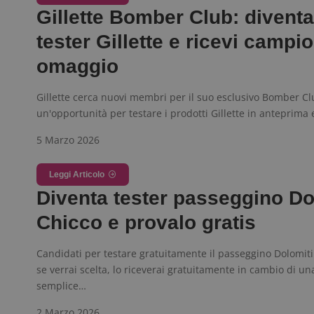
Gillette Bomber Club: diventa
Nome
P
Prov
tester Gillette e ricevi campio
Nome
_pk_id.1.938b
w
Domi
omaggio
test_cookie
Goog
.doub
Gillette cerca nuovi membri per il suo esclusivo Bomber Cl
un'opportunità per testare i prodotti Gillette in anteprima 
_pk_ses.1.938b
w
5 Marzo 2026
Leggi Articolo
Diventa tester passeggino Do
FCCDCF
.
Chicco e provalo gratis
__eoi
.
Candidati per testare gratuitamente il passeggino Dolomit
se verrai scelta, lo riceverai gratuitamente in cambio di un
semplice…
2 Marzo 2026