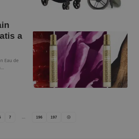
ain
atis a
in Eau de
da…
6
7
…
196
197