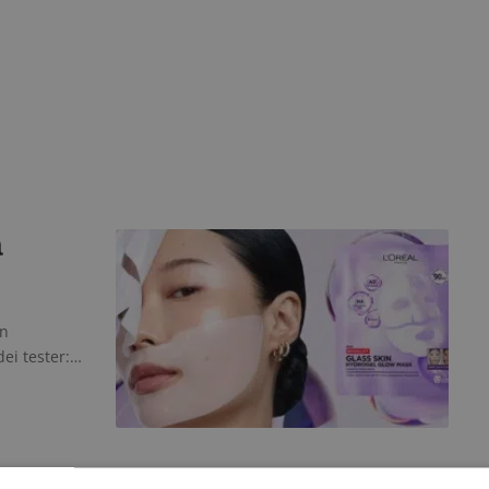
a
in
dei tester:…
&