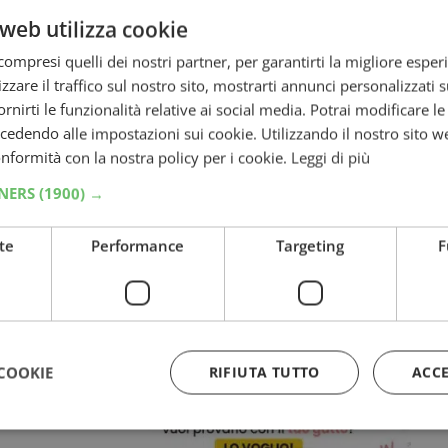
web utilizza cookie
e
ompresi quelli dei nostri partner, per garantirti la migliore esper
zzare il traffico sul nostro sito, mostrarti annunci personalizzati su
fornirti le funzionalità relative ai social media. Potrai modificare l
r per
dendo alle impostazioni sui cookie. Utilizzando il nostro sito w
ow,…
conformità con la nostra policy per i cookie.
Leggi di più
TNERS
(1900) →
te
Performance
Targeting
F
ents:
er il
di Felix
COOKIE
RIFIUTA TUTTO
ACC