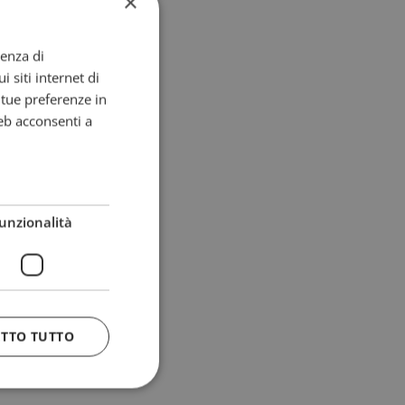
×
ienza di
i siti internet di
e tue preferenze in
eb acconsenti a
unzionalità
ETTO TUTTO