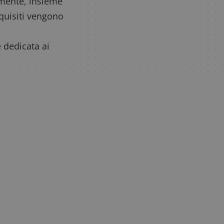
tamente, insieme
equisiti vengono
 dedicata ai