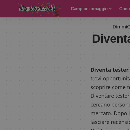
Campioni omaggio
Conco
DimmiC
Diventa
Diventa tester 
trovi opportunit
scoprire come t
Diventare tester
cercano persone
mercato. Dopo la
lasciare recensio