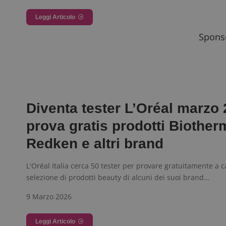
Leggi Articolo
I cookie strettamente
Sponso
dell'account. Il sito
Nome
_GRECAPTCHA
ApplicationGatewa
Diventa tester L’Oréal marzo 
prova gratis prodotti Biother
Redken e altri brand
L'Oréal Italia cerca 50 tester per provare gratuitamente a 
CookieScriptConse
selezione di prodotti beauty di alcuni dei suoi brand…
9 Marzo 2026
Leggi Articolo