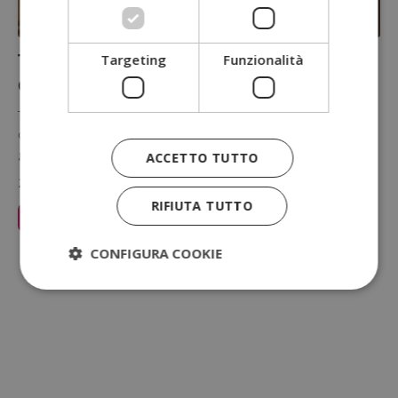
TRND: cos’è, come funziona e come
Targeting
Funzionalità
diventare tester di prodotti gratis
TRND è la community di marketing collaborativo più grande
d'Europa, attiva dal 2005. Permette a chiunque di iscriversi
gratuitamente e…
ACCETTO TUTTO
28 Ottobre 2010
RIFIUTA TUTTO
Leggi Articolo
CONFIGURA COOKIE
1
2
…
195
196
197
Strettamente necessari
Performance
Targeting
Funzionalità
I cookie strettamente necessari consentono le
funzionalità principali del sito web come l'accesso