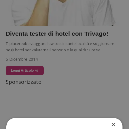
Diventa tester di hotel con Trivago!
Ti piacerebbe viaggiare low cost in tante località e soggiornare
negli hotel per valutarne il servizio e la qualità? Grazie…
5 Dicembre 2014
Leggi Articolo
Sponsorizzato:
×