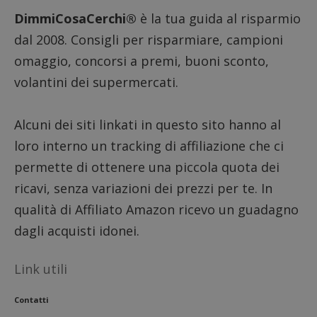
DimmiCosaCerchi®
è la tua guida al risparmio
dal 2008. Consigli per risparmiare, campioni
omaggio, concorsi a premi, buoni sconto,
volantini dei supermercati.
Alcuni dei siti linkati in questo sito hanno al
loro interno un tracking di affiliazione che ci
Google Privacy Policy
permette di ottenere una piccola quota dei
ricavi, senza variazioni dei prezzi per te. In
qualità di Affiliato Amazon ricevo un guadagno
CookieScriptConsent
CookieScript
s
www.dimmicosacerchi.it
dagli acquisti idonei.
Link utili
Contatti