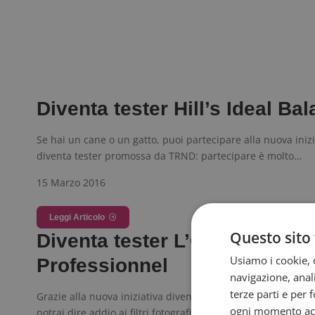
Diventa tester Hill’s Ideal Ba
Se hai un cane o un gatto, puoi partecipare alla nuova inizi
diventa tester promossa da TRND: partecipare è molto…
15 Marzo 2016
Leggi Articolo
Questo sito 
Diventa tester L’Oréal
Usiamo i cookie, c
Professionnel
navigazione, anali
terze parti e per 
Grazie alla nuova iniziativa diventa tester di L'Oreal Profes
ogni momento acce
potrai dire addio ai filtri fotografici e dare il meglio di…