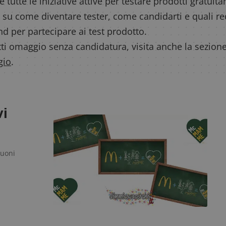
e tutte le iniziative attive per testare prodotti gratui
 su come diventare tester, come candidarti e quali r
and per partecipare ai test prodotto.
ti omaggio senza candidatura, visita anche la sezione
gio
.
vi
buoni