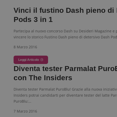
Vinci il fustino Dash pieno di
ApplicationGatewa
Pods 3 in 1
Partecipa al nuovo concorso Dash su Desideri Magazine e p
vincere lo storico Fustino Dash pieno di detersivo Dash Po
8 Marzo 2016
CookieScriptConse
Leggi Articolo
Diventa tester Parmalat Puro
con The Insiders
Nome
P
Diventa tester Parmalat PuroBlu! Grazie alla nuova iniziati
Prov
Nome
Insiders potrai candidarti per diventare tester del latte Pa
_pk_id.1.938b
w
Domi
PuroBlu:…
test_cookie
Goog
.doub
7 Marzo 2016