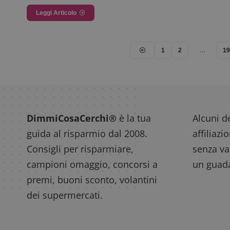
Leggi Articolo
1
2
…
1
DimmiCosaCerchi®
è la tua
Alcuni de
guida al risparmio dal 2008.
affiliazi
Consigli per risparmiare,
senza var
campioni omaggio, concorsi a
un guada
premi, buoni sconto, volantini
dei supermercati.