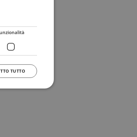
unzionalità
ETTO TUTTO
 e la gestione
n cookie