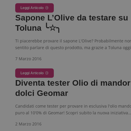
Leggi Articolo
_pk_ses.1.938b
w
Sapone L’Olive da testare su
Toluna ╰☆╮
Ti piacerebbe provare il sapone L'Olive? Probabilmente no
FCCDCF
.
sentito parlare di questo prodotto, ma grazie a Toluna ogg
__eoi
.
7 Marzo 2016
Leggi Articolo
Diventa tester Olio di mandor
dolci Geomar
Candidati come tester per provare in esclusiva l'olio mando
puro al 10'0% di Geomar! Scopri subito la nuova iniziativa
2 Marzo 2016