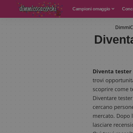
Campioni omaggio
Conco
DimmiC
Diventa
Diventa tester 
trovi opportunit
scoprire come t
Diventare tester
cercano persone
mercato. Dopo la
lasciare recensio