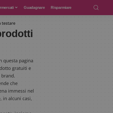
rmercati
Guadagnare
Risparmiare
a testare
prodotti
 In questa pagina
dotto gratuiti e
 brand.
iende che
pena immessi nel
 in alcuni casi,