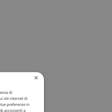
×
ienza di
i siti internet di
e tue preferenze in
eb acconsenti a