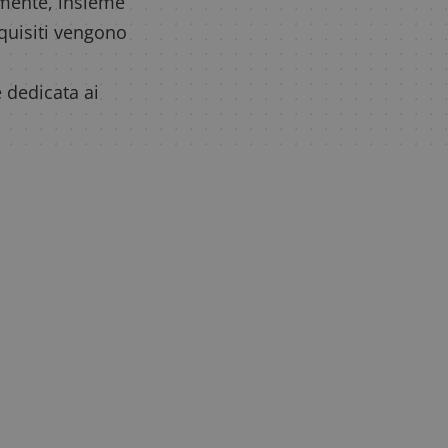
tamente, insieme
equisiti vengono
 dedicata ai