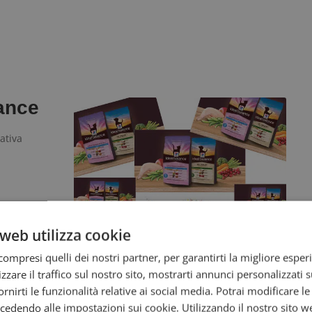
lance
ativa
web utilizza cookie
ompresi quelli dei nostri partner, per garantirti la migliore esper
zzare il traffico sul nostro sito, mostrarti annunci personalizzati su
fornirti le funzionalità relative ai social media. Potrai modificare l
sionnel
dendo alle impostazioni sui cookie. Utilizzando il nostro sito w