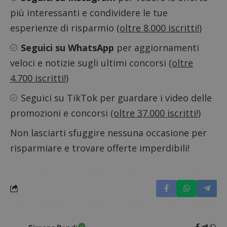
del sito
più interessanti e condividere le tue
__eoi
.dimmicosacerchi.it
5 mesi 4
Questo
esperienze di risparmio
(oltre 8.000 iscritti!)
settimane
viene u
per reg
l'impe
Seguici su WhatsApp
per aggiornamenti
dell'ut
l'inter
veloci e notizie sugli ultimi concorsi
(oltre
con il 
contri
4.700 iscritti!)
miglio
l'espe
dell'ut
Seguici su TikTok
per guardare i video delle
analizz
prestaz
promozioni e concorsi
(oltre 37.000 iscritti!)
sito.
Non lasciarti sfuggire nessuna occasione per
risparmiare e trovare offerte imperdibili!