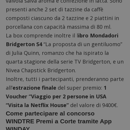
valvola salva aroma e confezione in latta. Sono
presenti anche 2 set di tazzine da caffè
composti ciascuno da 2 tazzine e 2 piattini in
porcellana con capacità massima di 80 ml.
La box comprende inoltre il l
ibro Mondadori
Bridgerton S4
“La proposta di un gentiluomo”
di Julia Quinn, romanzo che ha ispirato la
quarta stagione della serie TV Bridgerton, e un
Nivea Chapstick Bridgerton.
Inoltre, tutti i partecipanti, prenderanno parte
all’
estrazione finale
del super premio:
1
Voucher “Viaggio per 2 persone in USA
“Visita la Netflix House”
del valore di 9400€.
Come partecipare al concorso
WINDTRE Premi a Corte tramite App
WINDAY