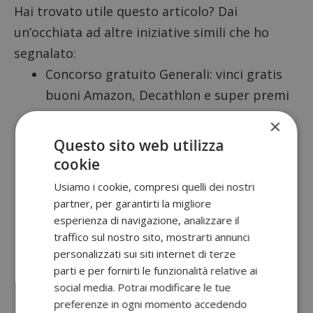
Hai trovato utile questo articolo? Dai
un’occhiata ad altre iniziative simili che ho
segnalato:
Concorso gratuito Generali: vinci gratis
buoni Amazon, Decathlon e super premi
Concorso Fanta Carrello 2026: vinci gratis
×
364 forniture di prodotti!
Questo sito web utilizza
cookie
Concorso AMC “Vinci l’eccellenza”: vinci
Usiamo i cookie, compresi quelli dei nostri
gratis utensili per la cucina
partner, per garantirti la migliore
Concorso Tim ti porta a Sanremo 2026
:
esperienza di navigazione, analizzare il
traffico sul nostro sito, mostrarti annunci
inviti per la serata e videochiamate con i
personalizzati sui siti internet di terze
protagonisti!
parti e per fornirti le funzionalità relative ai
Oppure, visita la sezione dedicata a tutti
social media. Potrai modificare le tue
preferenze in ogni momento accedendo
i
concorsi giornalieri gratuiti