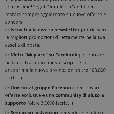
analisi
le prossime! Segui DimmiCosaCerchi per
open s
Piwik.
restare sempre aggiornato su nuove offerte e
utilizz
aiutare
concorsi:
proprie
siti We
monito
Iscriviti alla nostra newsletter
per ricevere
compo
dei vis
le migliori promozioni direttamente nella tua
misura
prestaz
casella di posta.
sito. È
di tipo
in cui i
Metti “Mi piace” su Facebook
per entrare
_pk_se
seguit
nella nostra community e scoprire in
breve s
numeri
anteprima le nuove promozioni
(oltre 108.000
lettere
ritiene
iscritti!)
codice
riferi
il dom
Unisciti al gruppo Facebook
per trovare
imposta
cookie
offerte esclusive e una
community di aiuto e
FCCDCF
.dimmicosacerchi.it
1 anno
Questo
supporto
(oltre 36.000 iscritti!)
viene u
per l'an
intern
Seguici su Instagram
per vedere le offerte
dall'o