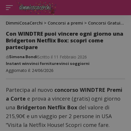
DimmiCosaCerchi
>
Concorsi a premi
>
Concorsi Gratuiti
>
C
Con WINDTRE puoi vincere ogni giorno una
Bridgerton Netflix Box: scopri come
partecipare
di
Simona Bondi
Scritto il 11 Febbraio 2026
Instant win
vinci forniture
vinci soggiorni
Aggiornato il: 24/06/2026
Partecipa al nuovo
concorso WINDTRE Premi
a Corte
e prova a vincere (gratis) ogni giorno
una
Bridgerton Netflix Box
del valore di
215,90€ e un viaggio per 2 persone in USA
“Visita la Netflix House! Scopri come fare.