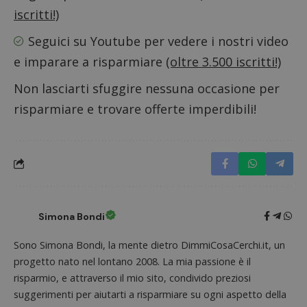
Piwik.
da
utilizz
iscritti!)
DoubleClick
aiutare
(che è di
proprie
proprietà di
Seguici su Youtube
per vedere i nostri video
siti We
Google) per
monito
determinare
compo
e imparare a risparmiare
(oltre 3.500 iscritti!)
se il browser
dei vis
del
misura
visitatore
Non lasciarti sfuggire nessuna occasione per
prestaz
del sito web
sito. È
supporta i
di tipo
risparmiare e trovare offerte imperdibili!
cookie.
in cui i
_pk_id 
da una
serie 
e lette
ritiene
codice
riferi
il dom
imposta
cookie
Simona Bondi
_pk_ses.1.938b
www.dimmicosacerchi.it
29 minuti
Questo
58
cookie
Sono Simona Bondi, la mente dietro DimmiCosaCerchi.it, un
secondi
associa
piatta
progetto nato nel lontano 2008. La mia passione è il
analisi
risparmio, e attraverso il mio sito, condivido preziosi
open s
Piwik.
suggerimenti per aiutarti a risparmiare su ogni aspetto della
utilizz