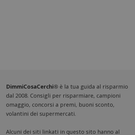
per reg
l'impe
dell'ut
l'inter
con il 
contri
miglio
l'espe
dell'ut
analizz
prestaz
sito.
DimmiCosaCerchi®
è la tua guida al risparmio
dal 2008. Consigli per risparmiare, campioni
omaggio, concorsi a premi, buoni sconto,
volantini dei supermercati.
Alcuni dei siti linkati in questo sito hanno al