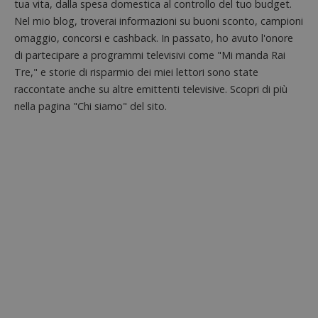
aiutare
tua vita, dalla spesa domestica al controllo del tuo budget.
proprie
Nel mio blog, troverai informazioni su buoni sconto, campioni
siti We
monito
omaggio, concorsi e cashback. In passato, ho avuto l'onore
compo
dei vis
di partecipare a programmi televisivi come "Mi manda Rai
misura
prestaz
Tre," e storie di risparmio dei miei lettori sono state
sito. È
raccontate anche su altre emittenti televisive. Scopri di più
di tipo
in cui i
nella pagina "Chi siamo" del sito.
_pk_se
seguit
breve s
numeri
lettere
ritiene
codice
riferi
il dom
imposta
cookie
FCCDCF
.dimmicosacerchi.it
1 anno
Questo
viene u
per l'an
intern
dall'o
del sito
__eoi
.dimmicosacerchi.it
5 mesi 4
Questo
settimane
viene u