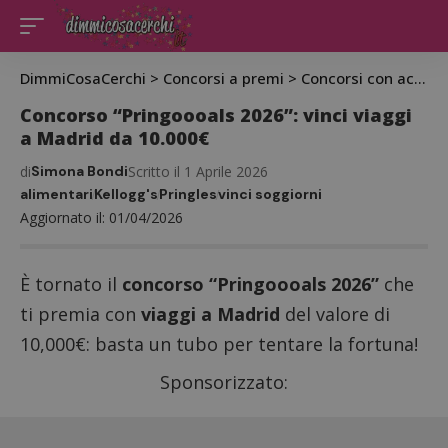
DimmiCosaCerchi
>
Concorsi a premi
>
Concorsi con acquisto
Concorso “Pringoooals 2026”: vinci viaggi
a Madrid da 10.000€
di
Simona Bondi
Scritto il 1 Aprile 2026
alimentari
Kellogg's
Pringles
vinci soggiorni
Aggiornato il: 01/04/2026
È tornato il
concorso “Pringoooals 2026”
che
ti premia con
viaggi a Madrid
del valore di
10,000€: basta un tubo per tentare la fortuna!
Sponsorizzato: