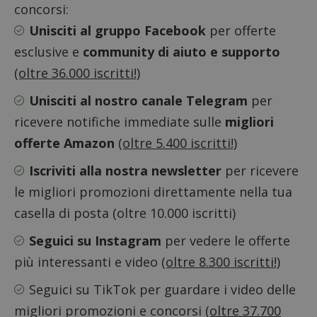
s
www.dimmicosacerchi.it
concorsi:
Unisciti al gruppo Facebook
per offerte
esclusive e
community di aiuto e supporto
(oltre 36.000 iscritti!)
Unisciti al nostro canale Telegram
per
ricevere notifiche immediate sulle
migliori
offerte Amazon
(oltre 5.400 iscritti!)
Iscriviti alla nostra newsletter
per ricevere
le migliori promozioni direttamente nella tua
casella di posta (oltre 10.000 iscritti)
Nome
Provider
/
Dominio
Scadenza
Descri
Seguici su Instagram
per vedere le offerte
_pk_id.1.938b
www.dimmicosacerchi.it
1 anno
Questo
più interessanti e video
(oltre 8.300 iscritti!)
Provider
/
Nome
Scadenza
Descrizione
cookie
Dominio
associa
Seguici su TikTok
per guardare i video delle
piatta
test_cookie
14 minuti
Questo
Google LLC
analisi
57
cookie è
.doubleclick.net
open s
migliori promozioni e concorsi
(oltre 37.700
secondi
impostato