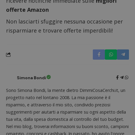
ricevere notifiche immediate sulle
migliori
siti We
monito
offerte Amazon
compo
dei vis
misura
Non lasciarti sfuggire nessuna occasione per
prestaz
sito. È
risparmiare e trovare offerte imperdibili!
di tipo
in cui i
_pk_se
seguit
breve s
numeri
lettere
ritiene
codice
riferi
il dom
imposta
Simona Bondi
cookie
FCCDCF
.dimmicosacerchi.it
1 anno
Questo
Sono Simona Bondi, la mente dietro DimmiCosaCerchi.it, un
viene u
progetto nato nel lontano 2008. La mia passione è il
per l'an
intern
risparmio, e attraverso il mio sito, condivido preziosi
dall'o
del sito
suggerimenti per aiutarti a risparmiare su ogni aspetto della
tua vita, dalla spesa domestica al controllo del tuo budget.
__eoi
.dimmicosacerchi.it
5 mesi 4
Questo
settimane
viene u
Nel mio blog, troverai informazioni su buoni sconto, campioni
per reg
l'impe
omaggio, concorsi e cashback. In passato, ho avuto l'onore