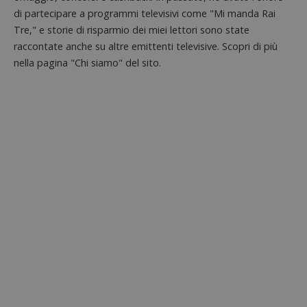
dell'ut
l'inter
di partecipare a programmi televisivi come "Mi manda Rai
con il 
Tre," e storie di risparmio dei miei lettori sono state
contri
miglio
raccontate anche su altre emittenti televisive. Scopri di più
l'espe
dell'ut
nella pagina "Chi siamo" del sito.
analizz
prestaz
sito.