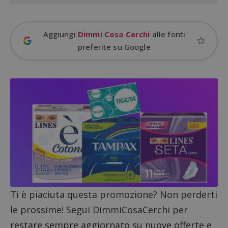
Aggiungi
Dimmi Cosa Cerchi
alle fonti
preferite su Google
Nome
Provider
/
Dominio
Scadenza
Descri
_pk_id.1.938b
www.dimmicosacerchi.it
1 anno
Questo
Provider
/
Nome
Scadenza
Descrizione
cookie
Dominio
associa
piatta
Ti è piaciuta questa promozione? Non perderti
test_cookie
14 minuti
Questo
Google LLC
analisi
57
cookie è
.doubleclick.net
open s
le prossime! Segui DimmiCosaCerchi per
secondi
impostato
Piwik.
da
utilizz
restare sempre aggiornato su nuove offerte e
DoubleClick
aiutare