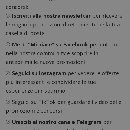
(che è di
proprie
proprietà di
concorsi:
siti We
Google) per
monito
determinare
Iscriviti alla nostra newsletter
per ricevere
compo
se il browser
dei vis
del
le migliori promozioni direttamente nella tua
misura
visitatore
prestaz
del sito web
casella di posta.
sito. È
supporta i
di tipo
cookie.
in cui i
Metti “Mi piace” su Facebook
per entrare
_pk_id 
da una
nella nostra community e scoprire in
serie 
e lette
anteprima le nuove promozioni
ritiene
codice
riferi
Seguici su Instagram
per vedere le offerte
il dom
imposta
più interessanti e condividere le tue
cookie
esperienze di risparmio
_pk_ses.1.938b
www.dimmicosacerchi.it
29 minuti
Questo
58
cookie
secondi
associa
Seguici su TikTok
per guardare i video delle
piatta
analisi
promozioni e concorsi
open s
Piwik.
utilizz
Unisciti al nostro canale Telegram
per
aiutare
proprie