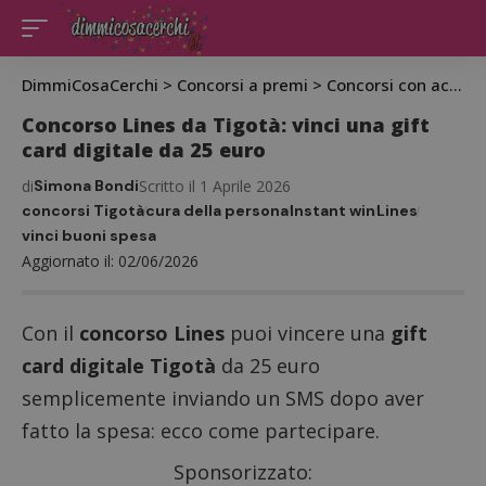
DimmiCosaCerchi
>
Concorsi a premi
>
Concorsi con acquisto
Concorso Lines da Tigotà: vinci una gift
card digitale da 25 euro
di
Simona Bondi
Scritto il 1 Aprile 2026
concorsi Tigotà
cura della persona
Instant win
Lines
vinci buoni spesa
Aggiornato il: 02/06/2026
Con il
concorso Lines
puoi vincere una
gift
card digitale Tigotà
da 25 euro
semplicemente inviando un SMS dopo aver
fatto la spesa: ecco come partecipare.
Sponsorizzato: