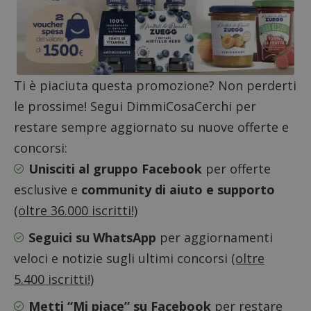
58
cookie
secondi
associa
piatta
analisi
open s
Piwik.
utilizz
aiutare
proprie
Ti è piaciuta questa promozione? Non perderti
siti We
monito
le prossime! Segui DimmiCosaCerchi per
compo
dei vis
restare sempre aggiornato su nuove offerte e
misura
prestaz
concorsi:
sito. È
di tipo
Unisciti al gruppo Facebook
per offerte
in cui i
_pk_se
esclusive e
community di aiuto e supporto
seguit
breve s
numeri
(oltre 36.000 iscritti!)
lettere
ritiene
Seguici su WhatsApp
per aggiornamenti
codice
riferi
il dom
veloci e notizie sugli ultimi concorsi
(oltre
imposta
cookie
5.400 iscritti!)
FCCDCF
.dimmicosacerchi.it
1 anno
Questo
Metti “Mi piace” su Facebook
per restare
viene u