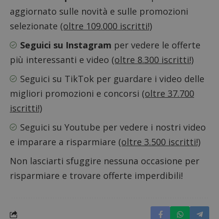
per l'an
intern
aggiornato sulle novità e sulle promozioni
dall'o
del sito
selezionate
(oltre 109.000 iscritti!)
__eoi
.dimmicosacerchi.it
5 mesi 4
Questo
Seguici su Instagram
per vedere le offerte
settimane
viene u
per reg
l'impe
più interessanti e video
(oltre 8.300 iscritti!)
dell'ut
l'inter
Seguici su TikTok
per guardare i video delle
con il 
contri
migliori promozioni e concorsi
(oltre 37.700
miglio
l'espe
dell'ut
iscritti!)
analizz
prestaz
Seguici su Youtube
per vedere i nostri video
sito.
e imparare a risparmiare
(oltre 3.500 iscritti!)
Non lasciarti sfuggire nessuna occasione per
risparmiare e trovare offerte imperdibili!