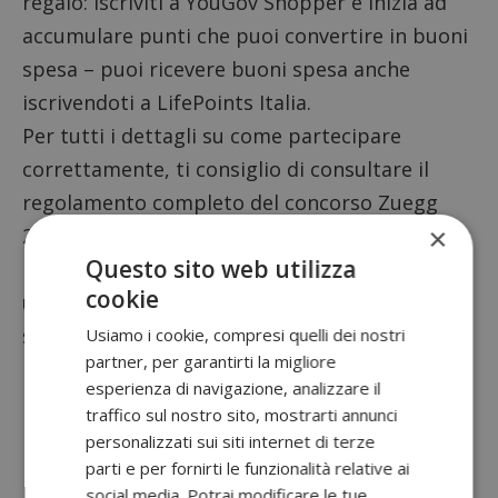
regalo: iscriviti a
YouGov Shopper
e inizia ad
accumulare punti che puoi convertire in buoni
spesa – puoi ricevere buoni spesa anche
iscrivendoti a
LifePoints Italia
.
Per tutti i dettagli su come partecipare
correttamente, ti consiglio di consultare il
regolamento completo
del concorso Zuegg
×
2026 per evitare errori.
Questo sito web utilizza
Hai trovato utile questo articolo? Dai
cookie
un’occhiata ad altri concorsi simili che ho
segnalato:
Usiamo i cookie, compresi quelli dei nostri
partner, per garantirti la migliore
Pasta Barilla a 0,59€ su Amazon: tutti i
esperienza di navigazione, analizzare il
formati disponibili in offerta
traffico sul nostro sito, mostrarti annunci
personalizzati sui siti internet di terze
Raccolta punti Qubì Paneangeli
: come
parti e per fornirti le funzionalità relative ai
funziona e quali premi puoi ottenere
social media. Potrai modificare le tue