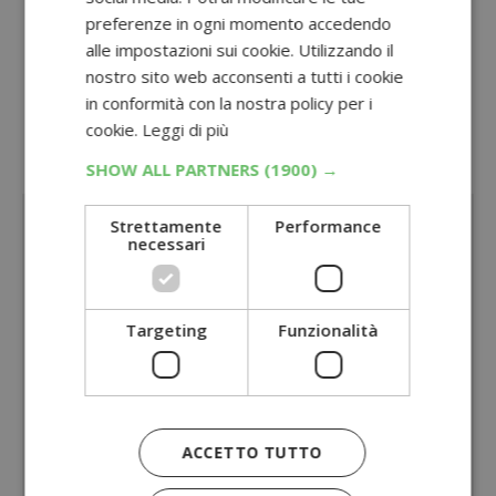
Con Coca-Cola e MD puoi vincere 100 box
preferenze in ogni momento accedendo
alle impostazioni sui cookie. Utilizzando il
di prodotti alimentari e bibite!
nostro sito web acconsenti a tutti i cookie
Oppure, visita la sezione dedicata a tutti
in conformità con la nostra policy per i
cookie.
Leggi di più
i
concorsi con acquisto
SHOW ALL PARTNERS
(1900) →
Sponsorizzato:
Strettamente
Performance
necessari
Targeting
Funzionalità
ACCETTO TUTTO