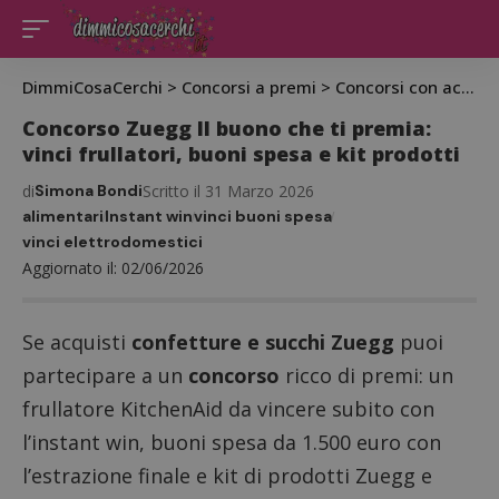
DimmiCosaCerchi
>
Concorsi a premi
>
Concorsi con acquisto
Concorso Zuegg Il buono che ti premia:
vinci frullatori, buoni spesa e kit prodotti
di
Simona Bondi
Scritto il 31 Marzo 2026
alimentari
Instant win
vinci buoni spesa
vinci elettrodomestici
Aggiornato il: 02/06/2026
Se acquisti
confetture e succhi Zuegg
puoi
partecipare a un
concorso
ricco di premi: un
frullatore KitchenAid da vincere subito con
l’instant win, buoni spesa da 1.500 euro con
l’estrazione finale e kit di prodotti Zuegg e