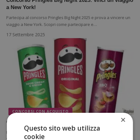
Concorso Pringles Big Night 2025: vinci un viaggio
a New York!
Partecipa al concorso Pringles Big Night 2025 e prova a vincere un
viaggio a New York. Scopri come partecipare e…
17 Settembre 2025
CONCORSI CON ACQUISTO
×
Concorso Pringles: vinci videogiochi Super Mario
Questo sito web utilizza
Il nuovo concorso Pringles mette in palio 100 videogiochi
cookie
Supermario Party Jamboree e altri favolosi premi. Scopri come