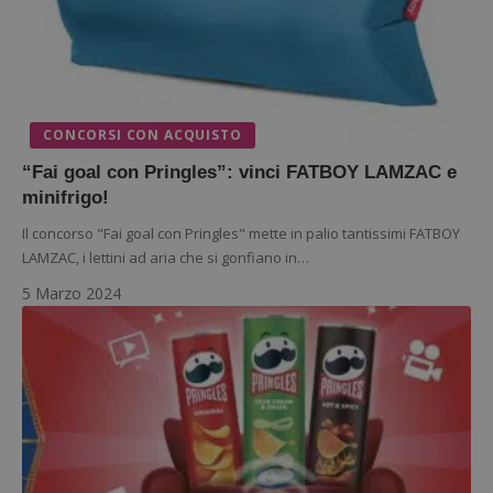
CONCORSI CON ACQUISTO
“Fai goal con Pringles”: vinci FATBOY LAMZAC e
Google Privacy Policy
minifrigo!
Il concorso "Fai goal con Pringles" mette in palio tantissimi FATBOY
LAMZAC, i lettini ad aria che si gonfiano in…
CookieScriptConsent
CookieScript
5 Marzo 2024
s
www.dimmicosacerchi.it