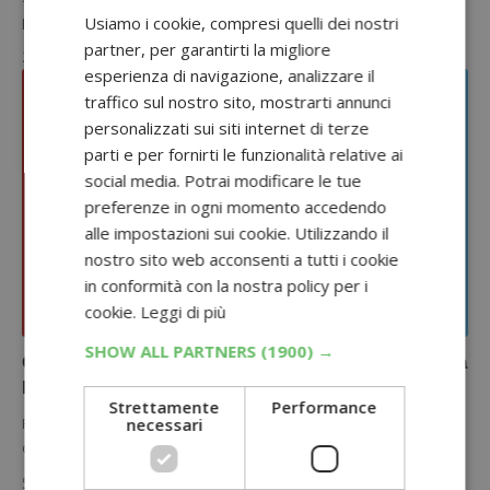
partecipare. Concorso…
Usiamo i cookie, compresi quelli dei nostri
partner, per garantirti la migliore
20 Marzo 2025
esperienza di navigazione, analizzare il
traffico sul nostro sito, mostrarti annunci
personalizzati sui siti internet di terze
parti e per fornirti le funzionalità relative ai
social media. Potrai modificare le tue
preferenze in ogni momento accedendo
alle impostazioni sui cookie. Utilizzando il
nostro sito web acconsenti a tutti i cookie
in conformità con la nostra policy per i
cookie.
Leggi di più
CONCORSI CON ACQUISTO
SHOW ALL PARTNERS
(1900) →
Concorso Pringles Mystery Flavour: vinci viaggio a
New York
Strettamente
Performance
necessari
Prova a vincere un viaggio per 2 persone a New York con il
concorso Pringles Mystery Flavour: ecco come si…
5 Marzo 2025