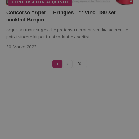
_pk_id 
CONCORSI CON ACQUISTO
da una
serie 
Concorso “Aperi…Pringles…”: vinci 180 set
e lette
ritiene
cocktail Bespin
codice
riferi
Acquista i tubi Pringles che preferisci nei punti vendita aderenti e
il dom
imposta
potrai vincere kit per i tuoi cocktail e aperitivi.…
cookie
30 Marzo 2023
_pk_ses.1.938b
www.dimmicosacerchi.it
29 minuti
Questo
58
cookie
secondi
associa
piatta
1
2
analisi
open s
Piwik.
utilizz
aiutare
proprie
siti We
monito
compo
dei vis
misura
prestaz
sito. È
di tipo
in cui i
_pk_se
seguit