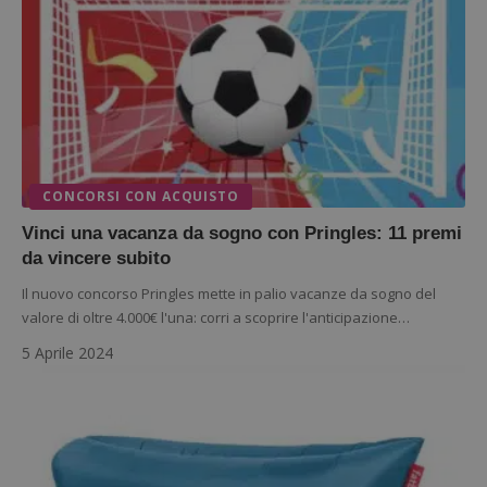
Nome
Provider
/
Dominio
S
_GRECAPTCHA
Google LLC
s
www.google.com
CONCORSI CON ACQUISTO
Vinci una vacanza da sogno con Pringles: 11 premi
da vincere subito
ApplicationGatewayAffinityCORS
diae.emailsp.com
S
Il nuovo concorso Pringles mette in palio vacanze da sogno del
valore di oltre 4.000€ l'una: corri a scoprire l'anticipazione…
5 Aprile 2024