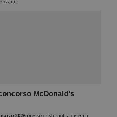
rizzato:
 concorso McDonald’s
 marzo 2026
presso i ristoranti a insegna