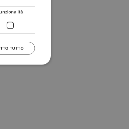
unzionalità
ETTO TUTTO
 e la gestione
n cookie
uando viene
la sua analisi dei