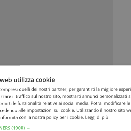
web utilizza cookie
nti durante una delle fasce orarie valide.
ompresi quelli dei nostri partner, per garantirti la migliore esper
resente sul maxischermo all’interno del
zzare il traffico sul nostro sito, mostrarti annunci personalizzati su
fornirti le funzionalità relative ai social media. Potrai modificare l
ndo i dati richiesti, attivando anche la
dendo alle impostazioni sui cookie. Utilizzando il nostro sito w
conformità con la nostra policy per i cookie.
Leggi di più
fettivamente nel ristorante.
che appariranno in successione: hai
30
TNERS
(1900) →