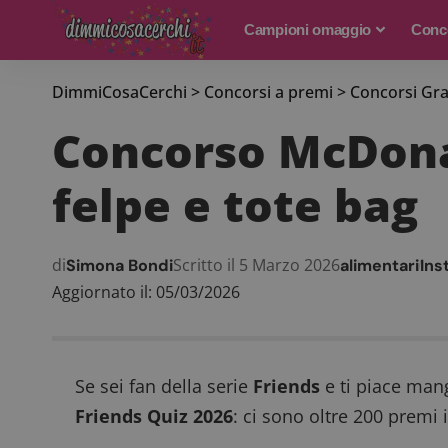
Campioni omaggio
Conco
DimmiCosaCerchi
>
Concorsi a premi
>
Concorsi Gra
Concorso McDonald
felpe e tote bag
di
Scritto il 5 Marzo 2026
Simona Bondi
alimentari
Ins
Aggiornato il: 05/03/2026
Se sei fan della serie
Friends
e ti piace man
Friends Quiz 2026
: ci sono oltre 200 premi