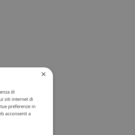
×
ienza di
i siti internet di
e tue preferenze in
eb acconsenti a