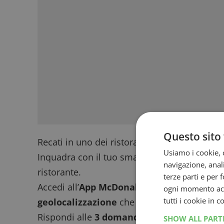
Questo sito 
Recati in uno dei ristoranti McDonald’s adere
Usiamo i cookie, c
Inquadra con il tuo smartphone il
QR Code
p
navigazione, anali
ristorante.
terze parti e per 
Accedi all’
App McDonald’s
e registrati forne
ogni momento acce
tutti i cookie in 
geolocalizzazione
che verifica che tu sia ef
Rispondi alle
3 domande sul tema Friends
SHOW ALL PAR