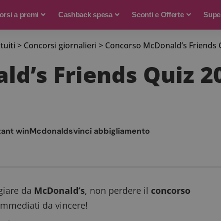
rsi a premi
Cashback spesa
Sconti e Offerte
Supe
tuiti
>
Concorsi giornalieri
>
Concorso McDonald’s Friends Qui
’s Friends Quiz 202
tant win
Mcdonalds
vinci abbigliamento
giare da
McDonald’s
, non perdere il
concorso
 immediati da vincere!