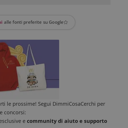
prestazioni del sito. È un cookie di tipo pattern, 
_pk_ses è seguito da una breve serie di numeri e
ritiene sia un codice di riferimento per il domin
cookie.
hi
alle fonti preferite su Google
dimmicosacerchi.it
1 anno
Questo cookie viene utilizzato per l'analisi inte
del sito.
dimmicosacerchi.it
5 mesi 4
Questo cookie viene utilizzato per registrare l'
settimane
e l'interazione con il sito web, contribuendo a 
l'esperienza dell'utente e analizzare le prestazion
rti le prossime! Segui DimmiCosaCerchi per
e concorsi:
 esclusive e
community di aiuto e supporto