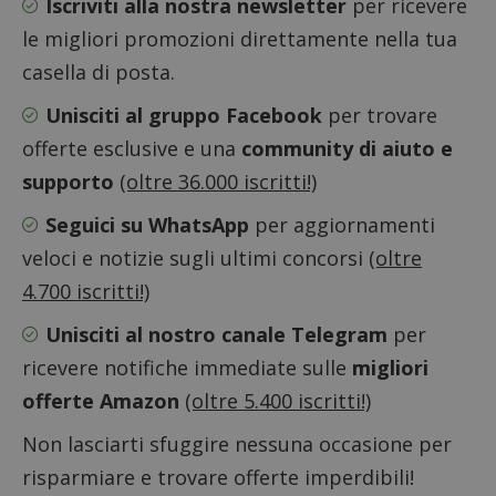
Iscriviti alla nostra newsletter
per ricevere
se il browser
dei vis
del
misura
visitatore
le migliori promozioni direttamente nella tua
prestaz
del sito web
sito. È
supporta i
casella di posta.
di tipo
cookie.
in cui i
_pk_id 
Unisciti al gruppo Facebook
per trovare
da una
serie 
offerte esclusive e una
community di aiuto e
e lette
ritiene
supporto
(oltre 36.000 iscritti!)
codice
riferi
il dom
Seguici su WhatsApp
per aggiornamenti
imposta
cookie
veloci e notizie sugli ultimi concorsi
(oltre
_pk_ses.1.938b
www.dimmicosacerchi.it
29 minuti
Questo
4.700 iscritti!)
58
cookie
secondi
associa
piatta
Unisciti al nostro canale Telegram
per
analisi
open s
ricevere notifiche immediate sulle
migliori
Piwik.
utilizz
offerte Amazon
(oltre 5.400 iscritti!)
aiutare
proprie
siti We
Non lasciarti sfuggire nessuna occasione per
monito
compo
risparmiare e trovare offerte imperdibili!
dei vis
misura