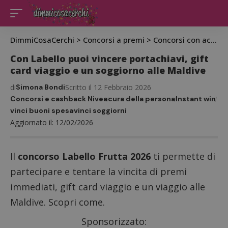
DimmiCosaCerchi
>
Concorsi a premi
>
Concorsi con acquisto
Con Labello puoi vincere portachiavi, gift
card viaggio e un soggiorno alle Maldive
di
Simona Bondi
Scritto il 12 Febbraio 2026
Concorsi e cashback Nivea
cura della persona
Instant win
vinci buoni spesa
vinci soggiorni
Aggiornato il: 12/02/2026
Il
concorso Labello Frutta 2026
ti permette di
partecipare e tentare la vincita di premi
immediati, gift card viaggio e un viaggio alle
Maldive. Scopri come.
Sponsorizzato: