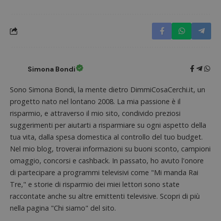
prestaz
sito. È
di tipo
in cui i
_pk_se
seguit
breve s
numeri
lettere
ritiene
Simona Bondi
codice
riferi
il dom
Sono Simona Bondi, la mente dietro DimmiCosaCerchi.it, un
imposta
progetto nato nel lontano 2008. La mia passione è il
cookie
risparmio, e attraverso il mio sito, condivido preziosi
FCCDCF
.dimmicosacerchi.it
1 anno
Questo
viene u
suggerimenti per aiutarti a risparmiare su ogni aspetto della
per l'an
tua vita, dalla spesa domestica al controllo del tuo budget.
intern
dall'o
Nel mio blog, troverai informazioni su buoni sconto, campioni
del sito
omaggio, concorsi e cashback. In passato, ho avuto l'onore
__eoi
.dimmicosacerchi.it
5 mesi 4
Questo
di partecipare a programmi televisivi come "Mi manda Rai
settimane
viene u
per reg
Tre," e storie di risparmio dei miei lettori sono state
l'impe
dell'ut
raccontate anche su altre emittenti televisive. Scopri di più
l'inter
con il 
nella pagina "Chi siamo" del sito.
contri
miglio