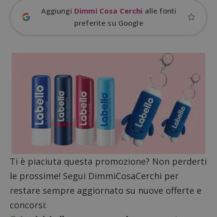
Aggiungi
Dimmi Cosa Cerchi
alle fonti
preferite su Google
Nome
Provider
/
Dominio
Scadenza
Descri
_pk_id.1.938b
www.dimmicosacerchi.it
1 anno
Questo
Provider
/
Nome
Scadenza
Descrizione
cookie
Dominio
associa
piatta
test_cookie
14 minuti
Questo
Google LLC
Ti è piaciuta questa promozione? Non perderti
analisi
57
cookie è
.doubleclick.net
open s
secondi
impostato
le prossime! Segui DimmiCosaCerchi per
Piwik.
da
utilizz
DoubleClick
aiutare
restare sempre aggiornato su nuove offerte e
(che è di
proprie
proprietà di
siti We
concorsi:
Google) per
monito
determinare
compo