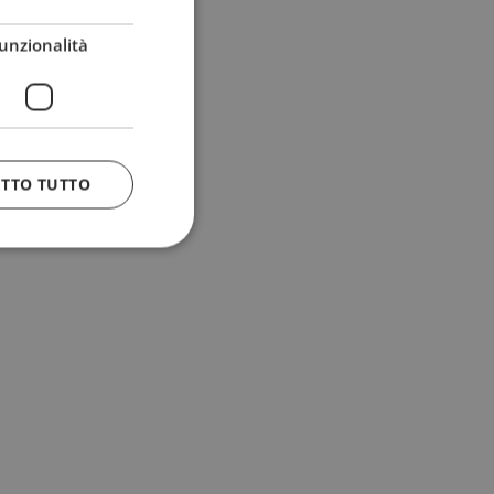
unzionalità
ETTO TUTTO
 e la gestione
n cookie
uando viene
la sua analisi dei