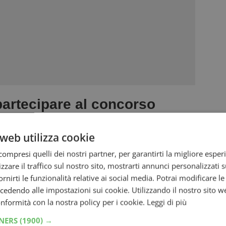
 partecipare al concorso
web utilizza cookie
fettuare una spesa
presso uno dei punti
ompresi quelli dei nostri partner, per garantirti la migliore esper
euro e multipli
in un unico scontrino,
zzare il traffico sul nostro sito, mostrarti annunci personalizzati su
tipli
di prodotti promozionati segnalati
fornirti le funzionalità relative ai social media. Potrai modificare l
dendo alle impostazioni sui cookie. Utilizzando il nostro sito w
ermercati.
conformità con la nostra policy per i cookie.
Leggi di più
so Bennet Vinci a Palla
TNERS
(1900) →