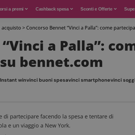
rsi a premi
Cashback spesa
Sconti e Offerte
Supe
 acquisto
>
Concorso Bennet “Vinci a Palla”: come partecipa
“Vinci a Palla”: co
e su bennet.com
Instant win
vinci buoni spesa
vinci smartphone
vinci sogg
e di partecipare facendo la spesa e tentare di
ola e un viaggio a New York.