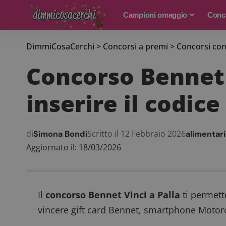
Campioni omaggio
Conco
DimmiCosaCerchi
>
Concorsi a premi
>
Concorsi con
Concorso Bennet 
inserire il codic
di
Scritto il 12 Febbraio 2026
Simona Bondi
alimentari
Aggiornato il: 18/03/2026
Il
concorso Bennet Vinci a Palla
ti permett
vincere gift card Bennet, smartphone Motor