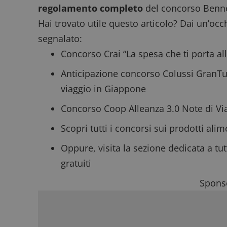
ApplicationGatewa
regolamento completo
del concorso Bennet 
Hai trovato utile questo articolo? Dai un’occh
segnalato:
Concorso Crai “La spesa che ti porta al
Anticipazione concorso Colussi GranT
CookieScriptConse
viaggio in Giappone
Concorso Coop Alleanza 3.0 Note di Vi
Scopri tutti i
concorsi sui prodotti alim
Nome
P
Oppure, visita la sezione dedicata a tut
Prov
Nome
_pk_id.1.938b
w
Domi
gratuiti
test_cookie
Goog
.doub
Sponso
_pk_ses.1.938b
w