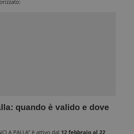
rizzato:
lla: quando è valido e dove
I A PALLA” è attivo dal
12 febbraio al 22