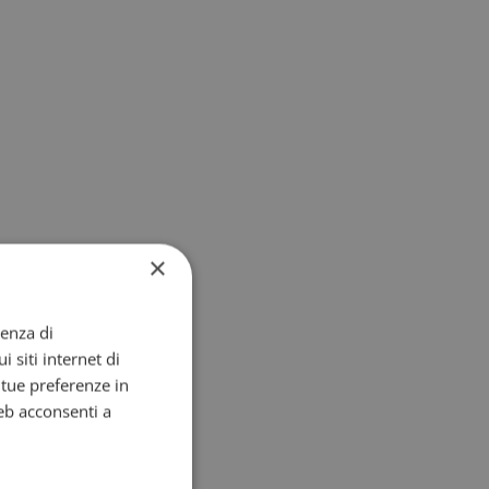
×
ienza di
i siti internet di
e tue preferenze in
eb acconsenti a