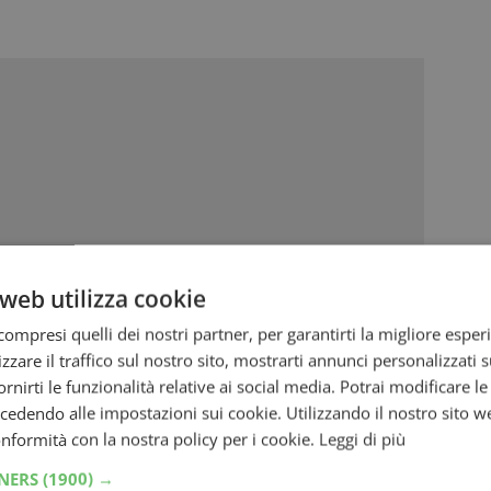
web utilizza cookie
ompresi quelli dei nostri partner, per garantirti la migliore esper
zzare il traffico sul nostro sito, mostrarti annunci personalizzati su
fornirti le funzionalità relative ai social media. Potrai modificare l
sola volta. Puoi partecipare più volte al
dendo alle impostazioni sui cookie. Utilizzando il nostro sito w
lo scontrino originale fino al 15 dicembre
conformità con la nostra policy per i cookie.
Leggi di più
ta.
TNERS
(1900) →