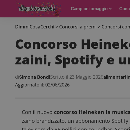
Campioni omaggio
Conco
DimmiCosaCerchi
>
Concorsi a premi
>
Concorsi con
Concorso Heineke
zaini, Spotify e
di
Scritto il 23 Maggio 2026
Simona Bondi
alimentari
I
Aggiornato il: 02/06/2026
Con il nuovo
concorso Heineken la musica
zaino brandizzato, un abbonamento Spotify a
televisore da 86 pollici con soundbar. Scopr