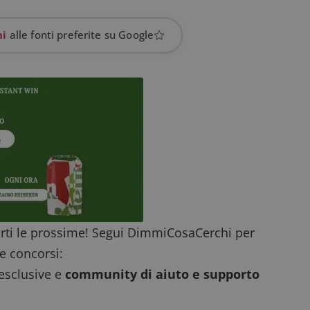
prestazioni del sito. È un cookie di tipo pattern, 
_pk_ses è seguito da una breve serie di numeri e
ritiene sia un codice di riferimento per il domin
hi
alle fonti preferite su Google
cookie.
dimmicosacerchi.it
1 anno
Questo cookie viene utilizzato per l'analisi inte
del sito.
dimmicosacerchi.it
5 mesi 4
Questo cookie viene utilizzato per registrare l'
settimane
e l'interazione con il sito web, contribuendo a 
l'esperienza dell'utente e analizzare le prestazion
rti le prossime! Segui DimmiCosaCerchi per
e concorsi:
 esclusive e
community di aiuto e supporto