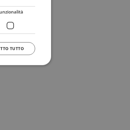
unzionalità
ETTO TUTTO
 e la gestione
n cookie
uando viene
la sua analisi dei