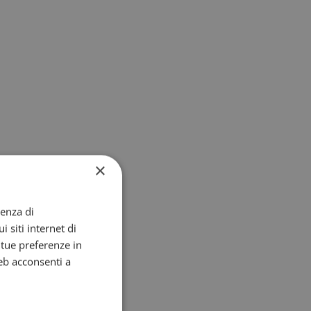
×
ienza di
i siti internet di
e tue preferenze in
eb acconsenti a