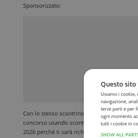
Sponsorizzato:
Questo sito 
Usiamo i cookie, c
navigazione, anali
terze parti e per 
Con lo stesso scontrino puoi partecipare una 
ogni momento acce
concorso usando scontrini diversi. Conserva 
tutti i cookie in 
2026 perché ti sarà richiesto in caso di vinci
SHOW ALL PAR