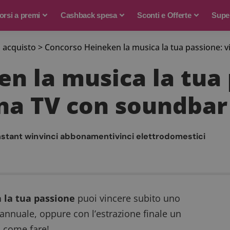
rsi a premi
Cashback spesa
Sconti e Offerte
Supe
 acquisto
>
Concorso Heineken la musica la tua passione: vi
n la musica la tua 
 una TV con soundbar
nstant win
vinci abbonamenti
vinci elettrodomestici
 la tua passione
puoi vincere subito uno
nnuale, oppure con l’estrazione finale un
i come fare!