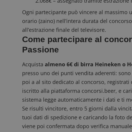
2.068€ – assegnato tramite estrazione 
Ogni partecipante può vincere al massimo u
orario (zaino) nell’intera durata del concorso
all’estrazione finale del televisore.
Come partecipare al conco
Passione
Acquista
almeno 6€ di birra Heineken o H
presso uno dei punti vendita aderenti: sono v
poi a al sito dedicato al concorso
, registrati
iscritto alla piattaforma concorsi.beer, e cari
sistema legge automaticamente i dati e ti mo
Se risulti vincitore, entro 5 giorni dalla vin
tuoi dati di spedizione e caricando la foto d
viene poi confermata dopo verifica manuale