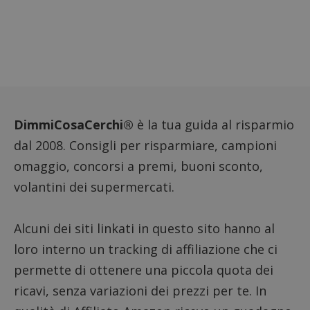
con il 
contri
miglio
l'espe
dell'ut
analizz
prestaz
sito.
DimmiCosaCerchi®
è la tua guida al risparmio
dal 2008. Consigli per risparmiare, campioni
omaggio, concorsi a premi, buoni sconto,
volantini dei supermercati.
Alcuni dei siti linkati in questo sito hanno al
loro interno un tracking di affiliazione che ci
permette di ottenere una piccola quota dei
ricavi, senza variazioni dei prezzi per te. In