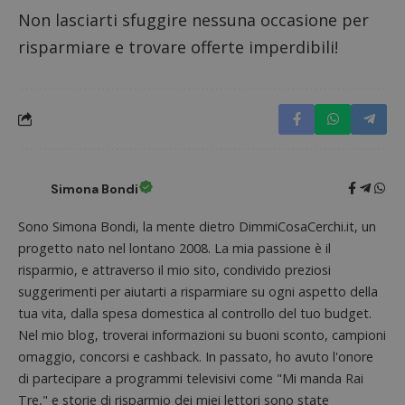
siti We
Google) per
monito
Non lasciarti sfuggire nessuna occasione per
determinare
compo
se il browser
dei vis
risparmiare e trovare offerte imperdibili!
del
misura
visitatore
prestaz
del sito web
sito. È
supporta i
di tipo
cookie.
in cui i
_pk_id 
da una
serie 
e lette
ritiene
codice
Simona Bondi
riferi
il dom
imposta
Sono Simona Bondi, la mente dietro DimmiCosaCerchi.it, un
cookie
progetto nato nel lontano 2008. La mia passione è il
_pk_ses.1.938b
www.dimmicosacerchi.it
29 minuti
Questo
risparmio, e attraverso il mio sito, condivido preziosi
58
cookie
secondi
associa
suggerimenti per aiutarti a risparmiare su ogni aspetto della
piatta
analisi
tua vita, dalla spesa domestica al controllo del tuo budget.
open s
Piwik.
Nel mio blog, troverai informazioni su buoni sconto, campioni
utilizz
omaggio, concorsi e cashback. In passato, ho avuto l'onore
aiutare
proprie
di partecipare a programmi televisivi come "Mi manda Rai
siti We
monito
Tre," e storie di risparmio dei miei lettori sono state