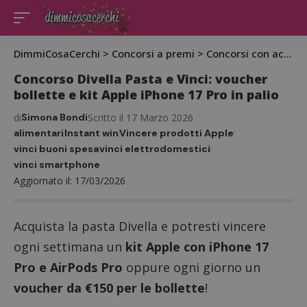
DimmiCosaCerchi
>
Concorsi a premi
>
Concorsi con acquisto
Concorso Divella Pasta e Vinci: voucher
bollette e kit Apple iPhone 17 Pro in palio
di
Simona Bondi
Scritto il 17 Marzo 2026
alimentari
Instant win
Vincere prodotti Apple
vinci buoni spesa
vinci elettrodomestici
vinci smartphone
Aggiornato il: 17/03/2026
Acquista la pasta Divella e potresti vincere
ogni settimana un
kit Apple con iPhone 17
Pro e AirPods Pro
oppure ogni giorno un
voucher da €150 per le bollette
!