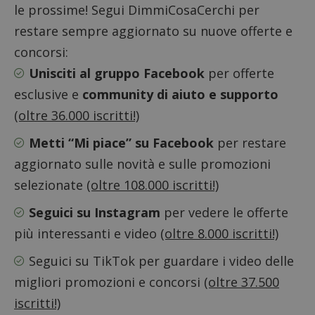
le prossime! Segui DimmiCosaCerchi per
restare sempre aggiornato su nuove offerte e
concorsi:
Unisciti al gruppo Facebook
per offerte
esclusive e
community di aiuto e supporto
(oltre 36.000 iscritti!)
Metti “Mi piace” su Facebook
per restare
aggiornato sulle novità e sulle promozioni
selezionate
(oltre 108.000 iscritti!)
Nome
Provider
/
Dominio
Scadenza
Descri
Seguici su Instagram
per vedere le offerte
_pk_id.1.938b
www.dimmicosacerchi.it
1 anno
Questo
Provider
/
Nome
Scadenza
Descrizione
cookie
più interessanti e video
(oltre 8.000 iscritti!)
Dominio
associa
piatta
test_cookie
14 minuti
Questo
Google LLC
Seguici su TikTok
per guardare i video delle
analisi
57
cookie è
.doubleclick.net
open s
secondi
impostato
Piwik.
migliori promozioni e concorsi
(oltre 37.500
da
utilizz
DoubleClick
aiutare
iscritti!)
(che è di
proprie
proprietà di