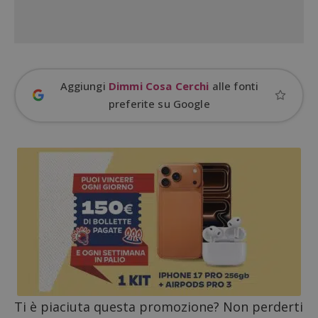
Aggiungi
Dimmi Cosa Cerchi
alle fonti
preferite su Google
Google Privacy Policy
CookieScriptConsent
CookieScript
s
www.dimmicosacerchi.it
Ti è piaciuta questa promozione? Non perderti