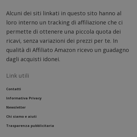
__eoi
.dimmicosacerchi.it
5 mesi 4
Questo
settimane
viene u
per reg
Alcuni dei siti linkati in questo sito hanno al
l'impe
dell'ut
loro interno un tracking di affiliazione che ci
l'inter
con il 
permette di ottenere una piccola quota dei
contri
miglio
l'espe
ricavi, senza variazioni dei prezzi per te. In
dell'ut
analizz
qualità di Affiliato Amazon ricevo un guadagno
prestaz
sito.
dagli acquisti idonei.
Link utili
Contatti
Informativa Privacy
Newsletter
Chi siamo e aiuti
Trasparenza pubblicitaria