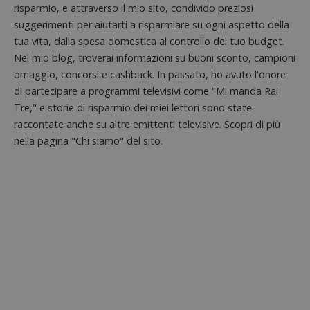
57
cookie è
.doubleclick.net
risparmio, e attraverso il mio sito, condivido preziosi
open s
secondi
impostato
Piwik.
da
suggerimenti per aiutarti a risparmiare su ogni aspetto della
utilizz
DoubleClick
aiutare
tua vita, dalla spesa domestica al controllo del tuo budget.
(che è di
proprie
proprietà di
Nel mio blog, troverai informazioni su buoni sconto, campioni
siti We
Google) per
monito
determinare
omaggio, concorsi e cashback. In passato, ho avuto l'onore
compo
se il browser
dei vis
di partecipare a programmi televisivi come "Mi manda Rai
del
misura
visitatore
prestaz
Tre," e storie di risparmio dei miei lettori sono state
del sito web
sito. È
supporta i
raccontate anche su altre emittenti televisive. Scopri di più
di tipo
cookie.
in cui i
nella pagina "Chi siamo" del sito.
_pk_id 
da una
serie 
e lette
ritiene
codice
riferi
il dom
imposta
cookie
_pk_ses.1.938b
www.dimmicosacerchi.it
29 minuti
Questo
58
cookie
secondi
associa
piatta
analisi
open s