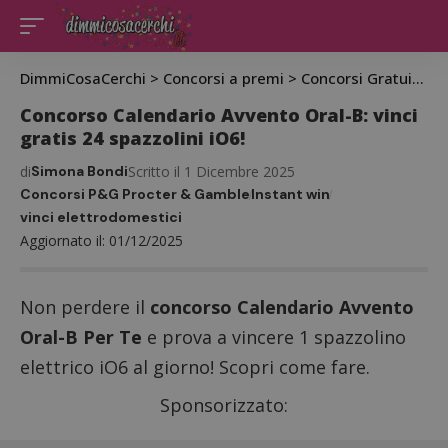
DimmiCosaCerchi
>
Concorsi a premi
>
Concorsi Gratuiti
>
C
Concorso Calendario Avvento Oral-B: vinci
gratis 24 spazzolini iO6!
di
Simona Bondi
Scritto il 1 Dicembre 2025
Concorsi P&G Procter & Gamble
Instant win
vinci elettrodomestici
Aggiornato il: 01/12/2025
Non perdere il
concorso Calendario Avvento
Oral-B Per Te
e prova a vincere 1 spazzolino
elettrico iO6 al giorno! Scopri come fare.
Sponsorizzato: