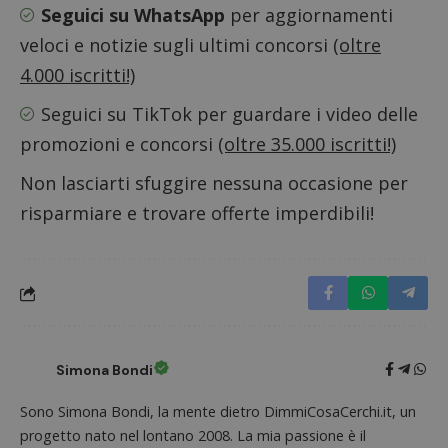
Seguici su WhatsApp
per aggiornamenti
CookieScriptConsent
CookieScript
s
www.dimmicosacerchi.it
veloci e notizie sugli ultimi concorsi
(oltre
4.000 iscritti!)
Seguici su TikTok
per guardare i video delle
promozioni e concorsi
(oltre 35.000 iscritti!)
Non lasciarti sfuggire nessuna occasione per
risparmiare e trovare offerte imperdibili!
Nome
Provider
/
Dominio
Scadenza
Descri
Simona Bondi
_pk_id.1.938b
www.dimmicosacerchi.it
1 anno
Questo
Provider
/
Nome
Scadenza
Descrizione
cookie
Sono Simona Bondi, la mente dietro DimmiCosaCerchi.it, un
Dominio
associa
piatta
progetto nato nel lontano 2008. La mia passione è il
test_cookie
14 minuti
Questo
Google LLC
analisi