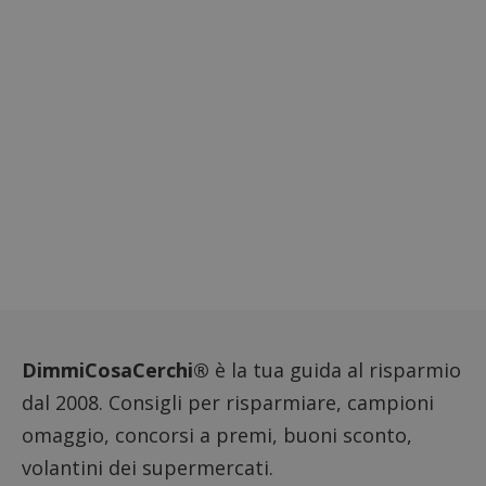
Piwik.
utilizz
aiutare
proprie
siti We
monito
compo
dei vis
misura
prestaz
sito. È
di tipo
in cui i
_pk_se
seguit
breve s
numeri
lettere
ritiene
codice
riferi
il dom
imposta
cookie
DimmiCosaCerchi®
è la tua guida al risparmio
FCCDCF
.dimmicosacerchi.it
1 anno
Questo
viene u
dal 2008. Consigli per risparmiare, campioni
per l'an
intern
omaggio, concorsi a premi, buoni sconto,
dall'o
del sito
volantini dei supermercati.