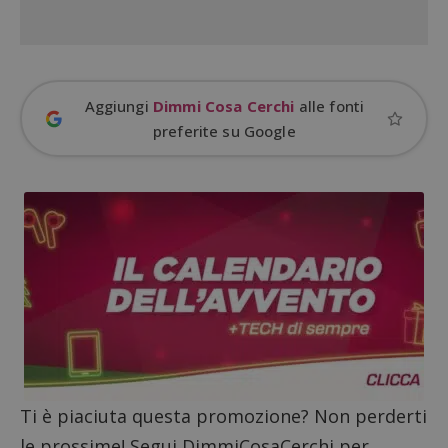
Nome
Provider
/
Dominio
S
_GRECAPTCHA
Google LLC
s
www.google.com
Aggiungi
Dimmi Cosa Cerchi
alle fonti
preferite su Google
ApplicationGatewayAffinityCORS
diae.emailsp.com
S
Ti è piaciuta questa promozione? Non perderti
le prossime! Segui DimmiCosaCerchi per