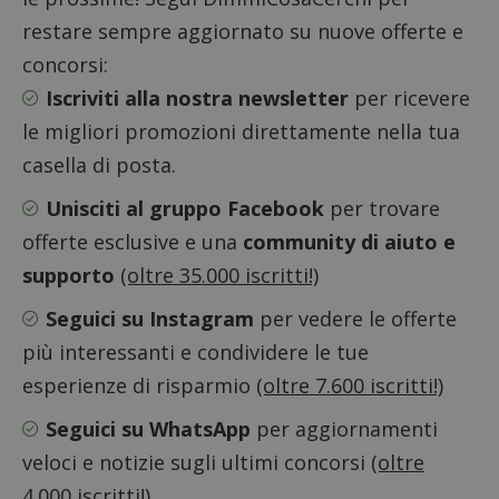
restare sempre aggiornato su nuove offerte e
concorsi:
Iscriviti alla nostra newsletter
per ricevere
le migliori promozioni direttamente nella tua
casella di posta.
Google Privacy Policy
Unisciti al gruppo Facebook
per trovare
offerte esclusive e una
community di aiuto e
supporto
(oltre 35.000 iscritti!)
CookieScriptConsent
CookieScript
s
www.dimmicosacerchi.it
Seguici su Instagram
per vedere le offerte
più interessanti e condividere le tue
esperienze di risparmio
(oltre 7.600 iscritti!)
Seguici su WhatsApp
per aggiornamenti
veloci e notizie sugli ultimi concorsi
(oltre
4.000 iscritti!)