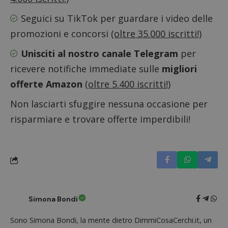
Seguici su TikTok
per guardare i video delle
promozioni e concorsi
(oltre 35.000 iscritti!)
Unisciti al nostro canale Telegram
per
ricevere notifiche immediate sulle
migliori
Nome
Provider
/
Dominio
Scadenza
Descri
offerte Amazon
(oltre 5.400 iscritti!)
_pk_id.1.938b
www.dimmicosacerchi.it
1 anno
Questo
Provider
/
Nome
Scadenza
Descrizione
cookie
Dominio
Non lasciarti sfuggire nessuna occasione per
associa
piatta
test_cookie
14 minuti
Questo
Google LLC
risparmiare e trovare offerte imperdibili!
analisi
57
cookie è
.doubleclick.net
open s
secondi
impostato
Piwik.
da
utilizz
DoubleClick
aiutare
(che è di
proprie
proprietà di
siti We
Google) per
monito
determinare
compo
se il browser
dei vis
del
misura
visitatore
prestaz
Simona Bondi
del sito web
sito. È
supporta i
di tipo
cookie.
in cui i
Sono Simona Bondi, la mente dietro DimmiCosaCerchi.it, un
_pk_id 