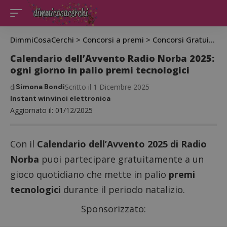
DimmiCosaCerchi
>
Concorsi a premi
>
Concorsi Gratuiti
>
C
Calendario dell’Avvento Radio Norba 2025:
ogni giorno in palio premi tecnologici
di
Simona Bondi
Scritto il 1 Dicembre 2025
Instant win
vinci elettronica
Aggiornato il: 01/12/2025
Con il
Calendario dell’Avvento 2025 di Radio
Norba
puoi partecipare gratuitamente a un
gioco quotidiano che mette in palio
premi
tecnologici
durante il periodo natalizio.
Sponsorizzato: