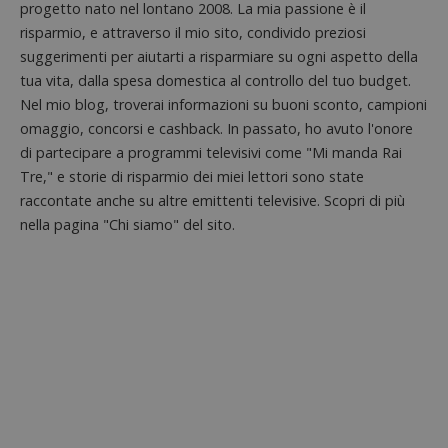
progetto nato nel lontano 2008. La mia passione è il
da una
serie 
risparmio, e attraverso il mio sito, condivido preziosi
e lette
ritiene
suggerimenti per aiutarti a risparmiare su ogni aspetto della
codice
tua vita, dalla spesa domestica al controllo del tuo budget.
riferi
il dom
Nel mio blog, troverai informazioni su buoni sconto, campioni
imposta
cookie
omaggio, concorsi e cashback. In passato, ho avuto l'onore
_pk_ses.1.938b
www.dimmicosacerchi.it
29 minuti
Questo
di partecipare a programmi televisivi come "Mi manda Rai
58
cookie
Tre," e storie di risparmio dei miei lettori sono state
secondi
associa
piatta
raccontate anche su altre emittenti televisive. Scopri di più
analisi
open s
nella pagina "Chi siamo" del sito.
Piwik.
utilizz
aiutare
proprie
siti We
monito
compo
dei vis
misura
prestaz
sito. È
di tipo
in cui i
_pk_se
seguit
breve s