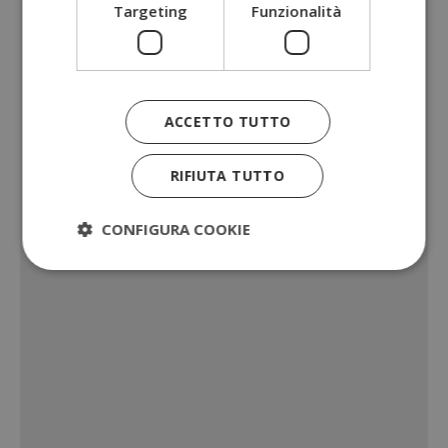
Targeting
Funzionalità
ACCETTO TUTTO
RIFIUTA TUTTO
CONFIGURA COOKIE
Strettamente necessari
Performance
Targeting
Funzionalità
I cookie strettamente necessari consentono le
funzionalità principali del sito web come l'accesso
dell'utente e la gestione dell'account. Il sito web
non può essere utilizzato correttamente senza i
cookie strettamente necessari.