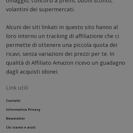
omaggio, concorsi a premi, buoni sconto,
analis
open 
volantini dei supermercati.
Piwik.
utilizz
aiutare
propri
Alcuni dei siti linkati in questo sito hanno al
siti W
monito
compo
loro interno un tracking di affiliazione che ci
dei vis
misura
permette di ottenere una piccola quota dei
presta
sito. 
ricavi, senza variazioni dei prezzi per te. In
di tipo
in cui 
qualità di Affiliato Amazon ricevo un guadagno
_pk_se
seguit
dagli acquisti idonei.
breve 
numer
lettere
ritiene
Link utili
codice
riferi
il dom
Contatti
impost
cookie
Informativa Privacy
FCCDCF
.dimmicosacerchi.it
1 anno
Quest
viene 
Newsletter
per l'a
intern
Chi siamo e aiuti
dall'o