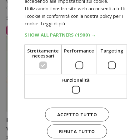
accedendo alle impostazioni sui cookie.
vincere 10 pacchetti soggiorno e ingresso per 4 persone a
Gardaland!…
Utilizzando il nostro sito web acconsenti a tutti
i cookie in conformità con la nostra policy per i
5 Maggio 2025
cookie.
Leggi di più
Leggi Articolo
SHOW ALL PARTNERS
(1900) →
Strettamente
Performance
Targeting
necessari
Funzionalità
ACCETTO TUTTO
Plenitude concorso di maggio 2025:
vinci 10.000 Buoni Regalo Amazon e
RIFIUTA TUTTO
sconti bolletta!