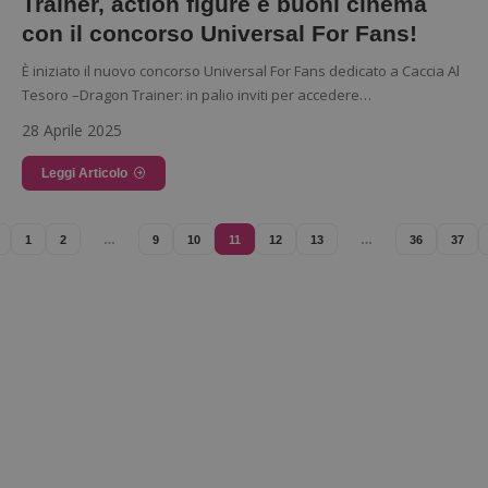
Trainer, action figure e buoni cinema
con il concorso Universal For Fans!
CookieScriptConsent
CookieScript
s
www.dimmicosacerchi.it
È iniziato il nuovo concorso Universal For Fans dedicato a Caccia Al
Tesoro –Dragon Trainer: in palio inviti per accedere…
28 Aprile 2025
Leggi Articolo
1
2
…
9
10
11
12
13
…
36
37
Nome
Provider
/
Dominio
Scadenza
Descri
Provider
/
Nome
Scadenza
Descrizione
_pk_id.1.938b
www.dimmicosacerchi.it
1 anno
Quest
Dominio
cookie