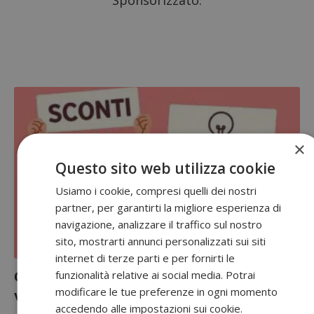
Sponsorizzato:
×
Questo sito web utilizza cookie
Usiamo i cookie, compresi quelli dei nostri
partner, per garantirti la migliore esperienza di
navigazione, analizzare il traffico sul nostro
sito, mostrarti annunci personalizzati sui siti
internet di terze parti e per fornirti le
funzionalità relative ai social media. Potrai
Concorso “ENELtiPREMIA di energia”:
modificare le tue preferenze in ogni momento
vinci sconti e scooter elettrico!
accedendo alle impostazioni sui cookie.