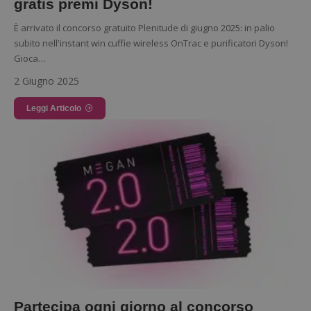
gratis premi Dyson!
ApplicationGatewayAffinityCORS
diae.emailsp.com
È arrivato il concorso gratuito Plenitude di giugno 2025: in palio
subito nell'instant win cuffie wireless OnTrac e purificatori Dyson!
Gioca…
2 Giugno 2025
Leggi Articolo
Google Privacy
Policy
Partecipa ogni giorno al concorso