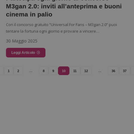
M3gan 2.0: inviti all’anteprima e buoni
CookieScriptConsent
CookieScript
cinema in palio
s
www.dimmicosacerchi.it
Con il concorso gratuito “Universal For Fans – M3gan 2.0” puoi
tentare la fortuna ogni giorno e provare a vincere…
30 Maggio 2025
Leggi Articolo
1
2
…
8
9
10
11
12
…
36
37
Nome
Provider
/
Dominio
Scadenza
Descri
Provider
/
Nome
Scadenza
Descrizione
_pk_id.1.938b
www.dimmicosacerchi.it
1 anno
Quest
Dominio
cookie
associa
test_cookie
14 minuti
Questo
Google LLC