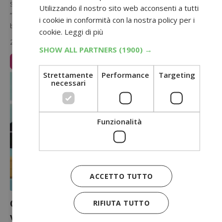
Se sei cliente Enel Energia, non perdere il nuovo concorso
Utilizzando il nostro sito web acconsenti a tutti
“ENELtiPREMIA di energia”: puoi vincere uno dei 20.000 bonus in
i cookie in conformità con la nostra policy per i
bolletta…
cookie.
Leggi di più
25 Giugno 2025
SHOW ALL PARTNERS
(1900) →
Leggi Articolo
Strettamente
Performance
Targeting
necessari
Funzionalità
ACCETTO TUTTO
Concorso Mediaworld giugno 2025:
RIFIUTA TUTTO
vinci 30 minifrigo ok gratis!