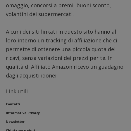
open 
omaggio, concorsi a premi, buoni sconto,
Piwik.
utilizz
volantini dei supermercati.
aiutare
propri
siti We
monito
Alcuni dei siti linkati in questo sito hanno al
compo
dei vis
misura
loro interno un tracking di affiliazione che ci
presta
sito. È
permette di ottenere una piccola quota dei
di tipo
in cui 
ricavi, senza variazioni dei prezzi per te. In
_pk_se
seguit
qualità di Affiliato Amazon ricevo un guadagno
breve 
numer
dagli acquisti idonei.
lettere
ritiene
codice
riferi
Link utili
il dom
impost
cookie
Contatti
FCCDCF
.dimmicosacerchi.it
1 anno
Quest
viene 
Informativa Privacy
per l'a
intern
Newsletter
dall'o
del sit
Chi siamo e aiuti