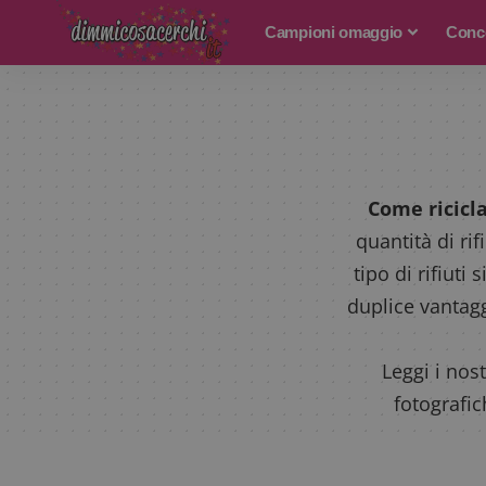
Campioni omaggio
Conco
Come ricicl
quantità di ri
tipo di rifiut
duplice vantagg
Leggi i nos
fotografic