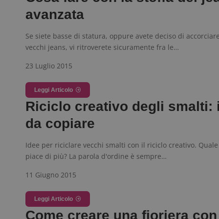
avanzata
CookieScriptConse
Se siete basse di statura, oppure avete deciso di accorciar
vecchi jeans, vi ritroverete sicuramente fra le…
23 Luglio 2015
Leggi Articolo
Nome
P
Prov
Riciclo creativo degli smalti:
Nome
_pk_id.1.938b
w
Domi
da copiare
test_cookie
Goog
.doub
Idee per riciclare vecchi smalti con il riciclo creativo. Quale
piace di più? La parola d'ordine è sempre…
_pk_ses.1.938b
w
11 Giugno 2015
Leggi Articolo
Come creare una fioriera con 
FCCDCF
.