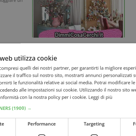
lloggiare un
web utilizza cookie
ompresi quelli dei nostri partner, per garantirti la migliore esper
spendere
fatta in…
zzare il traffico sul nostro sito, mostrarti annunci personalizzati su
fornirti le funzionalità relative ai social media. Potrai modificare l
dendo alle impostazioni sui cookie. Utilizzando il nostro sito w
conformità con la nostra policy per i cookie.
Leggi di più
TNERS
(1900) →
a
te
Performance
Targeting
F
i da te?