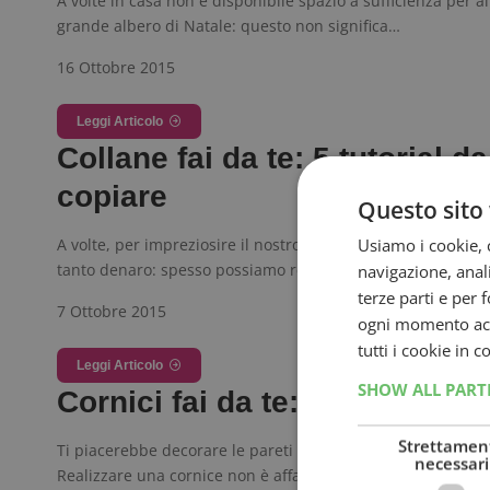
A volte in casa non è disponibile spazio a sufficienza per a
grande albero di Natale: questo non significa…
16 Ottobre 2015
Leggi Articolo
Collane fai da te: 5 tutorial da
copiare
Questo sito 
Usiamo i cookie, c
A volte, per impreziosire il nostro look, non è necessario 
tanto denaro: spesso possiamo realizzare della bigiotteria 
navigazione, anali
terze parti e per 
7 Ottobre 2015
ogni momento acce
tutti i cookie in 
Leggi Articolo
SHOW ALL PAR
Cornici fai da te: ricicla e cre
Strettamen
Ti piacerebbe decorare le pareti di casa con delle cornici fa
necessari
Realizzare una cornice non è affatto difficile:…