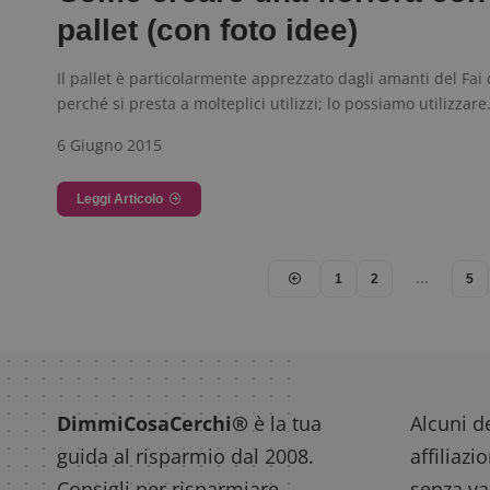
pallet (con foto idee)
__eoi
.
Il pallet è particolarmente apprezzato dagli amanti del Fai 
perché si presta a molteplici utilizzi; lo possiamo utilizzar
6 Giugno 2015
Leggi Articolo
1
2
…
5
DimmiCosaCerchi®
è la tua
Alcuni de
guida al risparmio dal 2008.
affiliazi
Consigli per risparmiare,
senza var