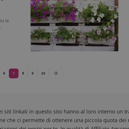
del sito.
dimmicosacerchi.it
5 mesi 4
Questo cookie viene utilizzato per registrare l'
settimane
e l'interazione con il sito web, contribuendo a 
da te
l'esperienza dell'utente e analizzare le prestazion
e…
6
7
8
9
10
i siti linkati in questo sito hanno al loro interno un t
one che ci permette di ottenere una piccola quota dei r
iazioni dei prezzi per te. In qualità di Affiliato Amazo