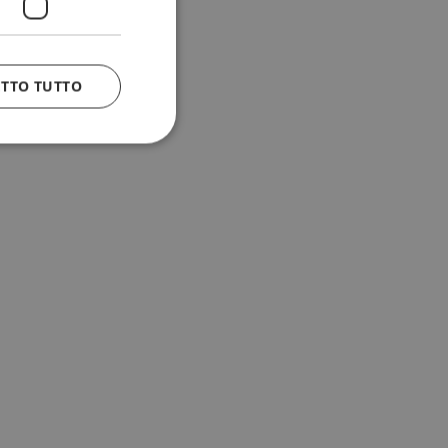
ETTO TUTTO
 e la gestione
n cookie
uando viene
la sua analisi dei
to in combinazione
, al fine di
client siano
per qualsiasi
liorando
uovendo l'utilizzo