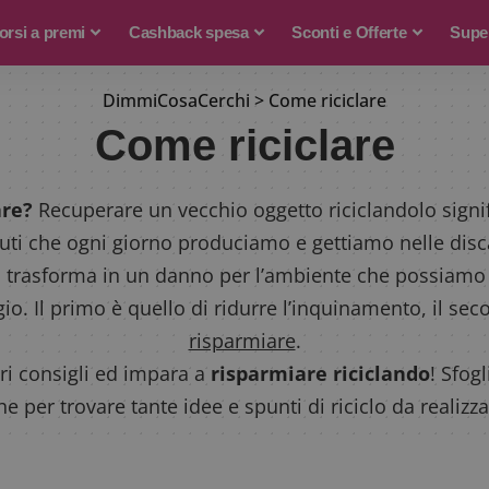
rsi a premi
Cashback spesa
Sconti e Offerte
Supe
DimmiCosaCerchi
>
Come riciclare
Come riciclare
are?
Recuperare un vecchio oggetto riciclandolo signif
fiuti che ogni giorno produciamo e gettiamo nelle dis
i si trasforma in un danno per l’ambiente che possiamo
io. Il primo è quello di ridurre l’inquinamento, il sec
risparmiare
.
tri consigli ed impara a
risparmiare riciclando
! Sfogl
he per trovare tante idee e spunti di riciclo da realizza