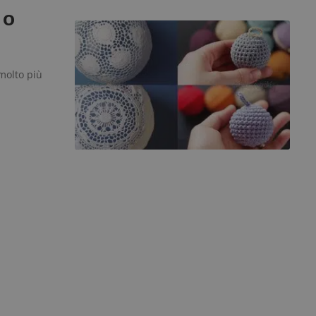
 o
molto più