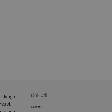
impegno dell'utente
migliorare
i del sito.
Link utili
racking di
icavi,
Contatti
n ricevo