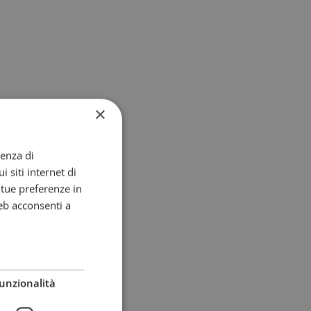
×
ienza di
i siti internet di
e tue preferenze in
eb acconsenti a
unzionalità