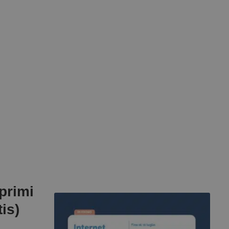
 primi
tis)