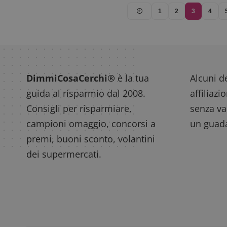
1
2
3
4
DimmiCosaCerchi®
è la tua
Alcuni de
guida al risparmio dal 2008.
affiliazi
Consigli per risparmiare,
senza var
campioni omaggio, concorsi a
un guada
premi, buoni sconto, volantini
dei supermercati.