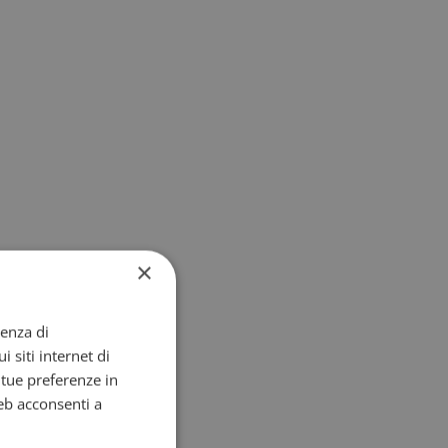
×
ienza di
i siti internet di
e tue preferenze in
eb acconsenti a