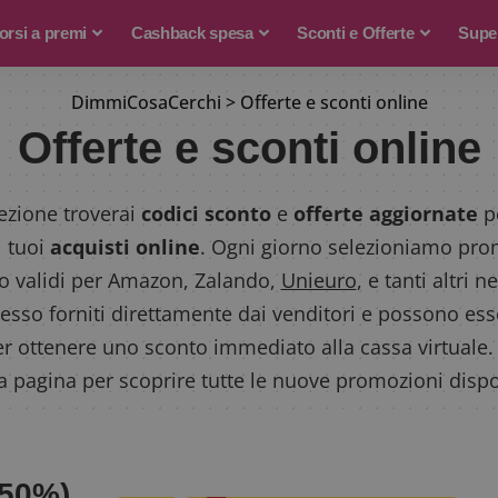
rsi a premi
Cashback spesa
Sconti e Offerte
Supe
DimmiCosaCerchi
>
Offerte e sconti online
Offerte e sconti online
ezione troverai
codici sconto
e
offerte aggiornate
pe
i tuoi
acquisti online
. Ogni giorno selezioniamo prom
to validi per Amazon, Zalando,
Unieuro
, e tanti altri n
sso forniti direttamente dai venditori e possono esser
r ottenere uno sconto immediato alla cassa virtuale.
a pagina per scoprire tutte le nuove promozioni dispon
 50%)