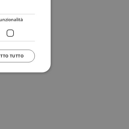
unzionalità
ETTO TUTTO
 e la gestione
n cookie
uando viene
la sua analisi dei