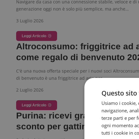
Navigare da casa con una connessione stabile, veloce e di 
generazione oggi non è solo più semplice, ma anche…
3 Luglio 2026
Leggi Articolo
Altroconsumo: friggitrice ad 
come regalo di benvenuto 20
C'è una nuova offerta speciale per i nuovi soci Altroconsumo
di benvenuto è una friggitrice ad aria per…
2 Luglio 2026
Questo sito 
Usiamo i cookie, c
Leggi Articolo
navigazione, anali
Purina: ricevi gratis un buon
terze parti e per 
sconto per gattini
ogni momento acce
tutti i cookie in 