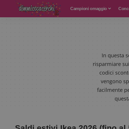
Campioni omaggio
Conco
In questa s
risparmiare su
codici scon
vengono spe
facilmente pe
quest
Saldi estivi Ikea 2026 (fino al