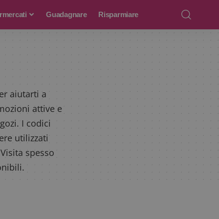
rmercati
Guadagnare
Risparmiare
r aiutarti a
ozioni attive e
egozi. I codici
e utilizzati
 Visita spesso
ibili.