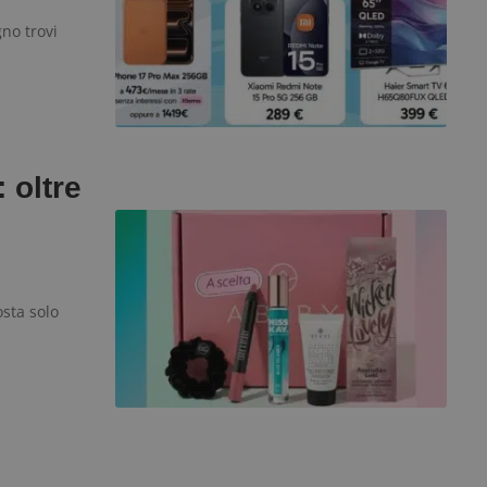
58
open source Piwik. Viene utilizzato per aiutare i 
secondi
Web a monitorare il comportamento dei visitato
gno trovi
prestazioni del sito. È un cookie di tipo pattern, 
_pk_ses è seguito da una breve serie di numeri e
ritiene sia un codice di riferimento per il domin
cookie.
dimmicosacerchi.it
1 anno
Questo cookie viene utilizzato per l'analisi inte
del sito.
dimmicosacerchi.it
5 mesi 4
Questo cookie viene utilizzato per registrare l'
settimane
e l'interazione con il sito web, contribuendo a 
 oltre
l'esperienza dell'utente e analizzare le prestazion
osta solo