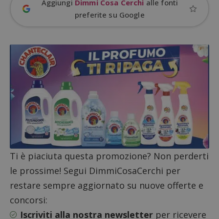
Aggiungi
Dimmi Cosa Cerchi
alle fonti
preferite su Google
Google Privacy Policy
CookieScriptConsent
CookieScript
s
www.dimmicosacerchi.it
Ti è piaciuta questa promozione? Non perderti
le prossime! Segui DimmiCosaCerchi per
restare sempre aggiornato su nuove offerte e
concorsi:
Iscriviti alla nostra newsletter
per ricevere