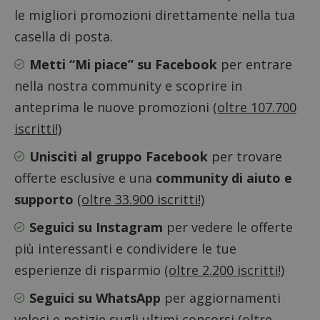
le migliori promozioni direttamente nella tua
casella di posta.
Metti “Mi piace” su Facebook
per entrare
nella nostra community e scoprire in
anteprima le nuove promozioni
(oltre 107.700
iscritti!)
Nome
Provider
/
Dominio
Scadenza
Descri
Unisciti al gruppo Facebook
per trovare
_pk_id.1.938b
www.dimmicosacerchi.it
1 anno
Questo
Provider
/
Nome
Scadenza
Descrizione
cookie
offerte esclusive e una
community di aiuto e
Dominio
associa
piatta
supporto
(oltre 33.900 iscritti!)
test_cookie
14 minuti
Questo
Google LLC
analisi
57
cookie è
.doubleclick.net
open s
secondi
impostato
Piwik.
Seguici su Instagram
per vedere le offerte
da
utilizz
DoubleClick
aiutare
più interessanti e condividere le tue
(che è di
proprie
proprietà di
siti We
esperienze di risparmio
(oltre 2.200 iscritti!)
Google) per
monito
determinare
compo
se il browser
dei vis
Seguici su WhatsApp
per aggiornamenti
del
misura
visitatore
prestaz
veloci e notizie sugli ultimi concorsi
(oltre
del sito web