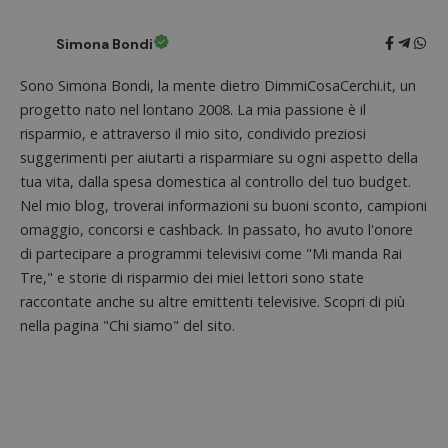
in cui i
_pk_se
seguit
Simona Bondi
breve s
numeri
lettere
Sono Simona Bondi, la mente dietro DimmiCosaCerchi.it, un
ritiene
codice
progetto nato nel lontano 2008. La mia passione è il
riferi
il dom
risparmio, e attraverso il mio sito, condivido preziosi
imposta
suggerimenti per aiutarti a risparmiare su ogni aspetto della
cookie
tua vita, dalla spesa domestica al controllo del tuo budget.
FCCDCF
.dimmicosacerchi.it
1 anno
Questo
viene u
Nel mio blog, troverai informazioni su buoni sconto, campioni
per l'an
omaggio, concorsi e cashback. In passato, ho avuto l'onore
intern
dall'o
di partecipare a programmi televisivi come "Mi manda Rai
del sito
Tre," e storie di risparmio dei miei lettori sono state
__eoi
.dimmicosacerchi.it
5 mesi 4
Questo
raccontate anche su altre emittenti televisive. Scopri di più
settimane
viene u
per reg
nella pagina "Chi siamo" del sito.
l'impe
dell'ut
l'inter
con il 
contri
miglio
l'espe
dell'ut
analizz