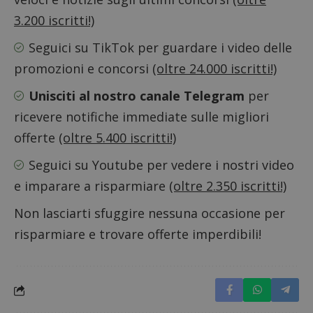
sito. È
supporta i
di tipo
cookie.
3.200 iscritti!)
in cui i
_pk_id 
da una
Seguici su TikTok
per guardare i video delle
serie 
e lette
promozioni e concorsi
(oltre 24.000 iscritti!)
ritiene
codice
riferi
Unisciti al nostro canale Telegram
per
il dom
imposta
ricevere notifiche immediate sulle migliori
cookie
offerte
(oltre 5.400 iscritti!)
_pk_ses.1.938b
www.dimmicosacerchi.it
29 minuti
Questo
58
cookie
secondi
associa
Seguici su Youtube
per vedere i nostri video
piatta
analisi
e imparare a risparmiare
(oltre 2.350 iscritti!)
open s
Piwik.
utilizz
Non lasciarti sfuggire nessuna occasione per
aiutare
proprie
risparmiare e trovare offerte imperdibili!
siti We
monito
compo
dei vis
misura
prestaz
sito. È
di tipo