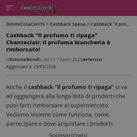
DimmiCosaCerchi
>
Cashback Spesa
>
Cashback “Il profumo ti ripaga” Chanteclair: il profuma biancheria è rimborsato!
Cashback “Il profumo ti ripaga”
Chanteclair: il profuma biancheria è
rimborsato!
di
Simona Bondi
Scritto il 7 Aprile 2025
detersivi
Aggiornato il: 25/03/2026
Anche il
cashback “Il profumo ti ripaga”
si va
ad aggiungere alla lunga lista di prodotti che
puoi farti rimborsare al supermercato.
Vediamo insieme come funziona, come
partecipare e dove acquistare i prodotti.
Sponsorizzato: