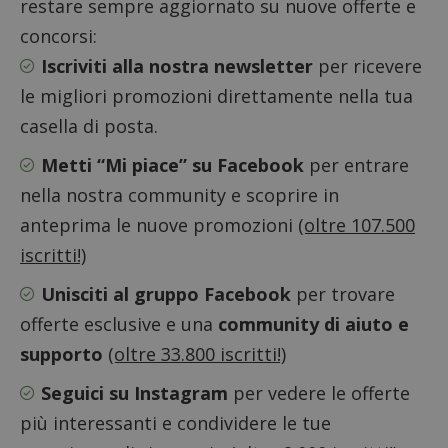
prestaz
restare sempre aggiornato su nuove offerte e
sito. È
di tipo
concorsi:
in cui i
_pk_se
Iscriviti alla nostra newsletter
per ricevere
seguit
breve s
le migliori promozioni direttamente nella tua
numeri
lettere
casella di posta.
ritiene
codice
riferi
Metti “Mi piace” su Facebook
per entrare
il dom
imposta
nella nostra community e scoprire in
cookie
anteprima le nuove promozioni
(oltre 107.500
FCCDCF
.dimmicosacerchi.it
1 anno
Questo
viene u
iscritti!)
per l'an
intern
dall'o
Unisciti al gruppo Facebook
per trovare
del sito
offerte esclusive e una
community di aiuto e
__eoi
.dimmicosacerchi.it
5 mesi 4
Questo
settimane
viene u
supporto
(oltre 33.800 iscritti!)
per reg
l'impe
dell'ut
Seguici su Instagram
per vedere le offerte
l'inter
con il 
più interessanti e condividere le tue
contri
miglio