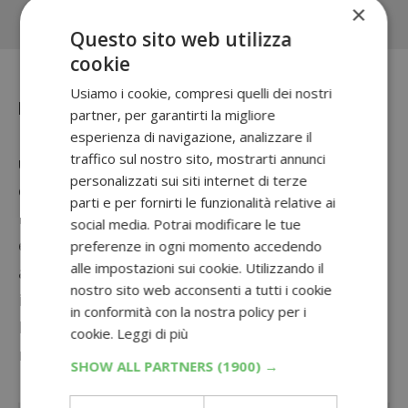
×
Questo sito web utilizza
cookie
Riceverai il tuo rimborso sulle
coordinate
Usiamo i cookie, compresi quelli dei nostri
bancarie IBAN
che avrai indicato in fase di
partner, per garantirti la migliore
registrazione, ma se preferisci puoi utilizzare
esperienza di navigazione, analizzare il
traffico sul nostro sito, mostrarti annunci
un
conto come Hype
che è collegato a una
personalizzati sui siti internet di terze
carta utilizzabile anche per questi cashback!
parti e per fornirti le funzionalità relative ai
In caso di dubbi oppure ulteriori informazioni
social media. Potrai modificare le tue
e precisazioni potrai inviare una e-mail
preferenze in ogni momento accedendo
alle impostazioni sui cookie. Utilizzando il
all’indirizzo
cashbackcs@slangcomunicazione.it
nostro sito web acconsenti a tutti i cookie
indicando nome e cognome e codice pratica.
in conformità con la nostra policy per i
Non perdere anche il
Cashback “Il profumo ti
cookie.
Leggi di più
ripaga”
e l’
Active Fresh Rimborso
.
SHOW ALL PARTNERS
(1900) →
Sponsorizzato: