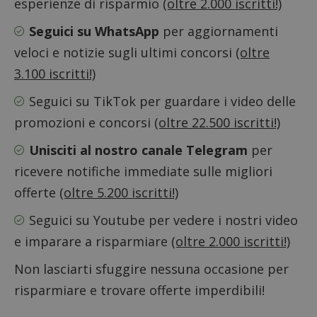
esperienze di risparmio
(oltre 2.000 iscritti!)
l'espe
dell'ut
analizz
Seguici su WhatsApp
per aggiornamenti
prestaz
sito.
veloci e notizie sugli ultimi concorsi
(oltre
3.100 iscritti!)
Seguici su TikTok
per guardare i video delle
promozioni e concorsi
(oltre 22.500 iscritti!)
Unisciti al nostro canale Telegram
per
ricevere notifiche immediate sulle migliori
offerte
(oltre 5.200 iscritti!)
Seguici su Youtube
per vedere i nostri video
e imparare a risparmiare
(oltre 2.000 iscritti!)
Non lasciarti sfuggire nessuna occasione per
risparmiare e trovare offerte imperdibili!