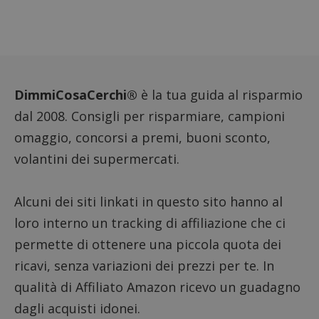
DimmiCosaCerchi®
è la tua guida al risparmio
dal 2008. Consigli per risparmiare, campioni
omaggio, concorsi a premi, buoni sconto,
volantini dei supermercati.
Nome
Provider
/
Dominio
Scadenza
Descri
Alcuni dei siti linkati in questo sito hanno al
_pk_id.1.938b
www.dimmicosacerchi.it
1 anno
Questo
Provider
/
Nome
Scadenza
Descrizione
cookie
Dominio
loro interno un tracking di affiliazione che ci
associa
piatta
test_cookie
14 minuti
Questo
Google LLC
permette di ottenere una piccola quota dei
analisi
57
cookie è
.doubleclick.net
open s
secondi
impostato
ricavi, senza variazioni dei prezzi per te. In
Piwik.
da
utilizz
DoubleClick
qualità di Affiliato Amazon ricevo un guadagno
aiutare
(che è di
proprie
proprietà di
siti We
dagli acquisti idonei.
Google) per
monito
determinare