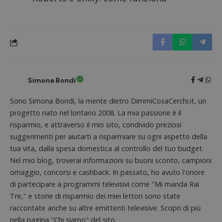
Targeting
Funzionalità
I cookie strettamente necessari consentono le
funzionalità principali del sito web come l'accesso
dell'utente e la gestione dell'account. Il sito web
non può essere utilizzato correttamente senza i
cookie strettamente necessari.
Nome
Provider
/
Dominio
S
_GRECAPTCHA
Simona Bondi
Google LLC
s
www.google.com
Sono Simona Bondi, la mente dietro DimmiCosaCerchi.it, un
progetto nato nel lontano 2008. La mia passione è il
risparmio, e attraverso il mio sito, condivido preziosi
suggerimenti per aiutarti a risparmiare su ogni aspetto della
tua vita, dalla spesa domestica al controllo del tuo budget.
Nel mio blog, troverai informazioni su buoni sconto, campioni
ApplicationGatewayAffinityCORS
diae.emailsp.com
S
omaggio, concorsi e cashback. In passato, ho avuto l'onore
di partecipare a programmi televisivi come "Mi manda Rai
Tre," e storie di risparmio dei miei lettori sono state
raccontate anche su altre emittenti televisive. Scopri di più
nella pagina "Chi siamo" del sito.