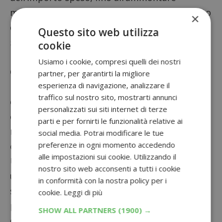
massimo di 8,38 euro: per farlo collegati al sito
×
della promozione
seguendo questo link
entro
Questo sito web utilizza
5 giorni di calendario per registrarti (o
cookie
loggarti).
Usiamo i cookie, compresi quelli dei nostri
Ora inserisci i dati richiesti, carica la foto
partner, per garantirti la migliore
esperienza di navigazione, analizzare il
integra e leggibile dello scontrino/ricevuta con
traffico sul nostro sito, mostrarti annunci
quella di ogni confezione di prodotto, con i
personalizzati sui siti internet di terze
codici a barre (EAN)
ben visibili; infine indica la
parti e per fornirti le funzionalità relative ai
modalità di rimborso, a scelta tra bonifico
social media. Potrai modificare le tue
preferenze in ogni momento accedendo
oppure carta ricaricabile.
alle impostazioni sui cookie. Utilizzando il
Una volta inseriti i dati riceverai un’e-mail con
nostro sito web acconsenti a tutti i cookie
un codice identificativo e la procedura da
in conformità con la nostra policy per i
seguire per confermare e concludere la
cookie.
Leggi di più
partecipazione. Dopo la verifica della
SHOW ALL PARTNERS
(1900) →
correttezza della documentazione caricata la