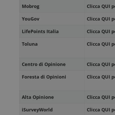
Mobrog
Clicca QUI p
FCCDCF
.
YouGov
Clicca QUI p
__eoi
.
LifePoints Italia
Clicca QUI p
Toluna
Clicca QUI p
Centro di Opinione
Clicca QUI p
Foresta di Opinioni
Clicca QUI p
Alta Opinione
Clicca QUI p
iSurveyWorld
Clicca QUI p