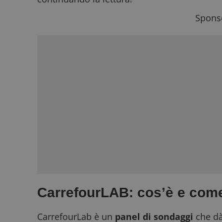
Sponso
CarrefourLAB: cos’è e com
CarrefourLab è un
panel di sondaggi
che dà