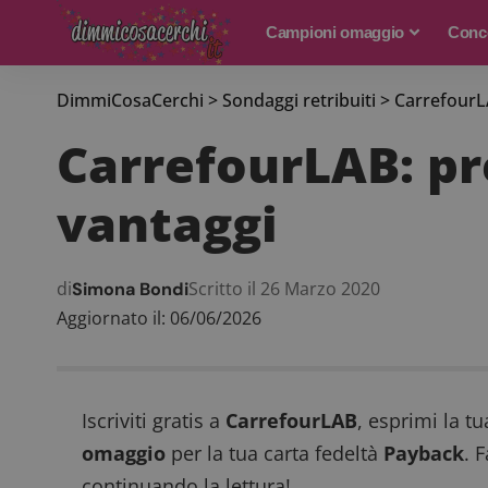
Campioni omaggio
Conco
DimmiCosaCerchi
>
Sondaggi retribuiti
>
CarrefourLA
CarrefourLAB: pr
vantaggi
di
Scritto il 26 Marzo 2020
Simona Bondi
Aggiornato il: 06/06/2026
Iscriviti gratis a
CarrefourLAB
, esprimi la t
omaggio
per la tua carta fedeltà
Payback
. 
continuando la lettura!