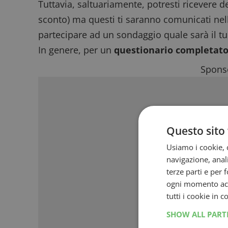
Tuttavia, saltuariamente, potresti ricevere d
sconto) ma questi ti saranno comunicati nell
partecipare ad un sondaggio quale sarà il t
In genere, per un
questionario completat
Sponso
Questo sito 
Usiamo i cookie, c
navigazione, anali
terze parti e per 
ogni momento acce
tutti i cookie in 
SHOW ALL PAR