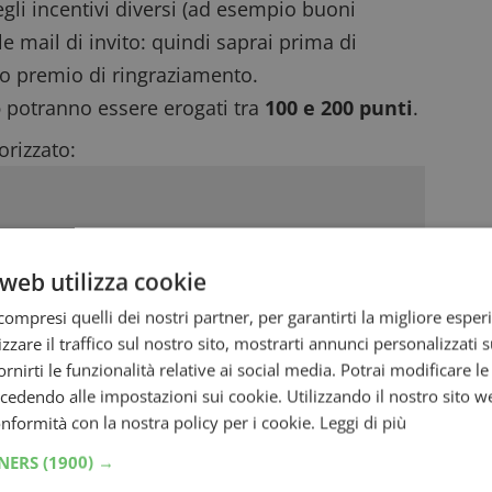
egli incentivi diversi (ad esempio buoni
e mail di invito: quindi saprai prima di
uo premio di ringraziamento.
o
potranno essere erogati tra
100 e 200 punti
.
rizzato:
web utilizza cookie
ompresi quelli dei nostri partner, per garantirti la migliore esper
zzare il traffico sul nostro sito, mostrarti annunci personalizzati su
fornirti le funzionalità relative ai social media. Potrai modificare l
dendo alle impostazioni sui cookie. Utilizzando il nostro sito w
conformità con la nostra policy per i cookie.
Leggi di più
TNERS
(1900) →