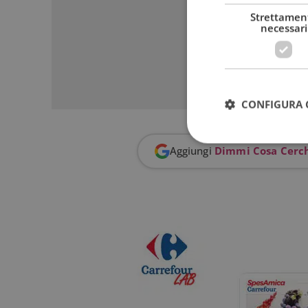
Strettamen
necessari
CONFIGURA 
Aggiungi
Dimmi Cosa Cerc
I cookie strettamente
dell'account. Il sito
Nome
_GRECAPTCHA
ApplicationGatewa