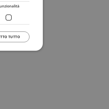
unzionalità
ETTO TUTTO
 e la gestione
n cookie
uando viene
la sua analisi dei
to in combinazione
, al fine di