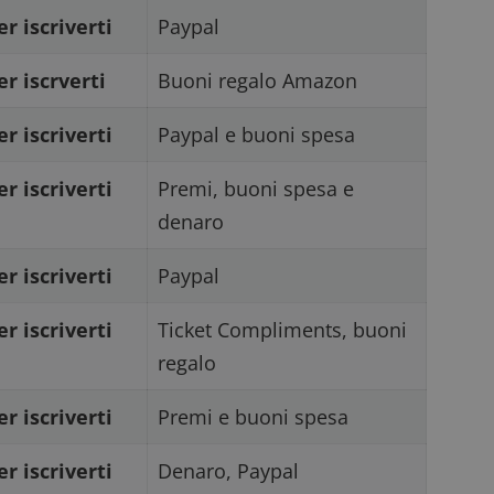
_pk_ses è seguito da una breve serie di numeri e
er iscriverti
Paypal
ritiene sia un codice di riferimento per il domin
cookie.
dimmicosacerchi.it
1 anno
Questo cookie viene utilizzato per l'analisi inte
er iscrverti
Buoni regalo Amazon
del sito.
dimmicosacerchi.it
5 mesi 4
Questo cookie viene utilizzato per registrare l'
er iscriverti
Paypal e buoni spesa
settimane
e l'interazione con il sito web, contribuendo a 
l'esperienza dell'utente e analizzare le prestazion
er iscriverti
Premi, buoni spesa e
denaro
er iscriverti
Paypal
er iscriverti
Ticket Compliments, buoni
regalo
er iscriverti
Premi e buoni spesa
er iscriverti
Denaro, Paypal