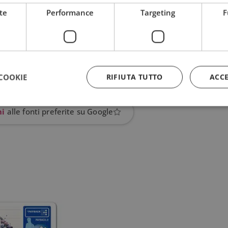
te
Performance
Targeting
F
COOKIE
RIFIUTA TUTTO
ACC
hi
alle fonti preferite su Google
Strettamente necessari
Performance
Targeting
Funzionalità
 necessari consentono le funzionalità principali del sito web come l'accesso dell'utente
 web non può essere utilizzato correttamente senza i cookie strettamente necessari.
Provider
/
Dominio
Scadenza
Descrizione
5 mesi 3
Google reCAPTCHA imposta u
Google LLC
settimane
necessario (_GRECAPTCHA) q
www.google.com
eseguito allo scopo di fornire 
rischi.
yAffinityCORS
diae.emailsp.com
Sessione
Questo cookie viene utilizza
con il bilanciamento del carico