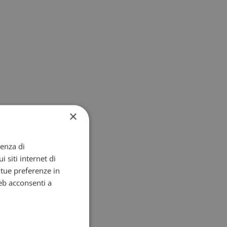
×
ienza di
i siti internet di
e tue preferenze in
eb acconsenti a