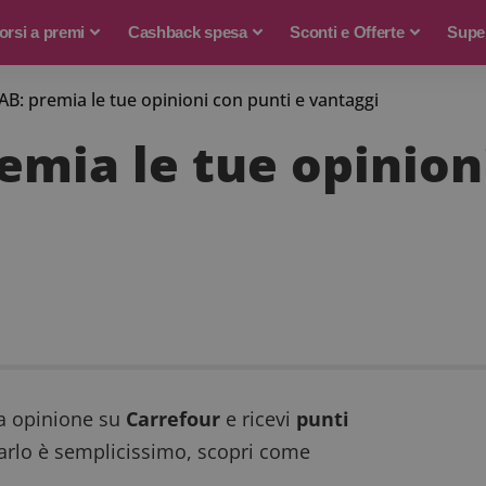
rsi a premi
Cashback spesa
Sconti e Offerte
Supe
B: premia le tue opinioni con punti e vantaggi
emia le tue opinion
ua opinione su
Carrefour
e ricevi
punti
Farlo è semplicissimo, scopri come