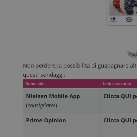
CookieScriptConse
Non perdere la possibilità di guadagnare al
questi sondaggi:
Nome
P
Prov
Nome sito
Link iscrizione
Nome
_pk_id.1.938b
w
Domi
Nielsen Mobile App
Clicca QUI p
test_cookie
Goog
.doub
(
consigliato!
)
Prime Opinion
Clicca QUI p
_pk_ses.1.938b
w