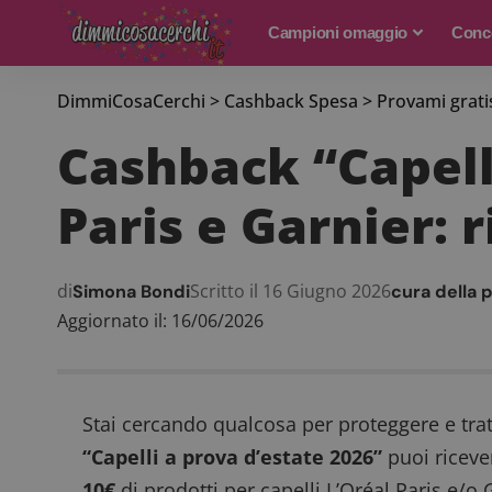
Campioni omaggio
Conco
DimmiCosaCerchi
>
Cashback Spesa
>
Provami grati
Cashback “Capelli
Paris e Garnier: 
di
Scritto il 16 Giugno 2026
Simona Bondi
cura della 
Aggiornato il: 16/06/2026
Stai cercando qualcosa per proteggere e tratt
“Capelli a prova d’estate 2026”
puoi ricev
10€
di prodotti per capelli L’Oréal Paris e/o