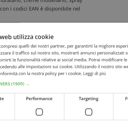
con i codici EAN è disponibile nel
tti cosmetici, dai un’occhiata ai
cashback
web utilizza cookie
 capelli L’Oréal Paris e
ompresi quelli dei nostri partner, per garantirti la migliore esper
zzare il traffico sul nostro sito, mostrarti annunci personalizzati su
fornirti le funzionalità relative ai social media. Potrai modificare l
dendo alle impostazioni sui cookie. Utilizzando il nostro sito w
sto per inviare la richiesta tramite
WhatsApp
conformità con la nostra policy per i cookie.
Leggi di più
gio devi inviare la foto dello scontrino e
TNERS
(1900) →
to d’acquisto: data (ggmm), ora (hhmm),
mpleto di zeri ma senza trattino.
te
Performance
Targeting
F
. Entro 10 giorni lavorativi ti verrà
ink per inserire i tuoi dati personali e l’IBAN
entro 45 giorni
lavorativi dalla convalida.
mpleto
del cashback Capelli a prova d’estate