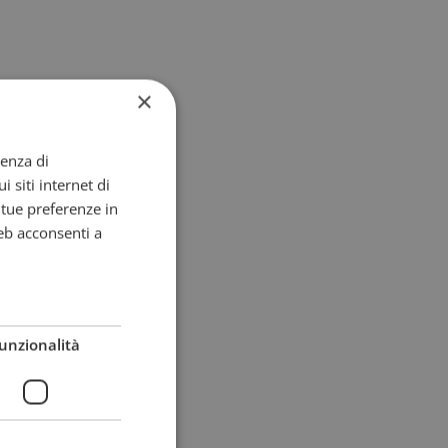
×
ienza di
i siti internet di
e tue preferenze in
eb acconsenti a
unzionalità