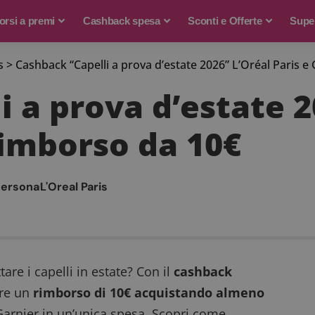
rsi a premi
Cashback spesa
Sconti e Offerte
Supe
s
>
Cashback “Capelli a prova d’estate 2026” L’Oréal Paris e
 a prova d’estate 2
rimborso da 10€
persona
L'Oreal Paris
are i capelli in estate? Con il
cashback
ere un
rimborso di 10€ acquistando almeno
 Garnier in un’unica spesa. Scopri come