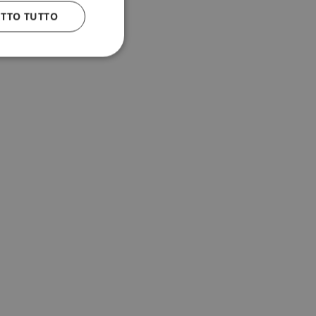
ETTO TUTTO
 e la gestione
n cookie
uando viene
la sua analisi dei
to in combinazione
, al fine di
client siano
per qualsiasi
liorando
uovendo l'utilizzo
icolare, la versione
 Sharing) supporta
diversi domini.
 dal servizio