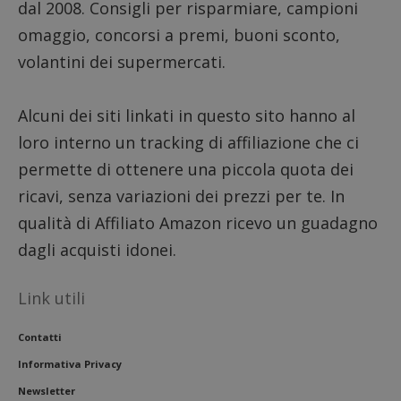
dal 2008. Consigli per risparmiare, campioni
omaggio, concorsi a premi, buoni sconto,
volantini dei supermercati.
Alcuni dei siti linkati in questo sito hanno al
loro interno un tracking di affiliazione che ci
Google Privacy Policy
permette di ottenere una piccola quota dei
ricavi, senza variazioni dei prezzi per te. In
qualità di Affiliato Amazon ricevo un guadagno
dagli acquisti idonei.
CookieScriptConsent
CookieScript
s
www.dimmicosacerchi.it
Link utili
Contatti
Informativa Privacy
Newsletter