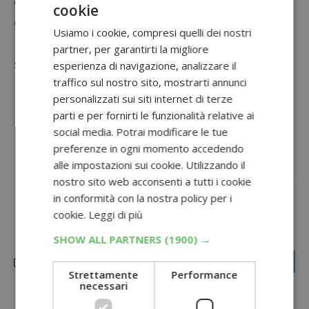
confezione di bende riducenti del Mar Morto
cookie
e potrai lasciare la tua opinione sul prodotto
Usiamo i cookie, compresi quelli dei nostri
ricevuto! Per questa prova prodotto saranno
partner, per garantirti la migliore
selezionate
50 utenti tester
.
esperienza di navigazione, analizzare il
traffico sul nostro sito, mostrarti annunci
Non perdere anche
:
personalizzati sui siti internet di terze
Vocabolario fondamentale omaggio:
parti e per fornirti le funzionalità relative ai
scopri La Treccani dei ragazzi
social media. Potrai modificare le tue
preferenze in ogni momento accedendo
Diventa tester cosmetici Innisfree
alle impostazioni sui cookie. Utilizzando il
Diventa tester Elvive Dream Long Wonder
nostro sito web acconsenti a tutti i cookie
in conformità con la nostra policy per i
Water
cookie.
Leggi di più
SHOW ALL PARTNERS
(1900) →
Strettamente
Performance
necessari