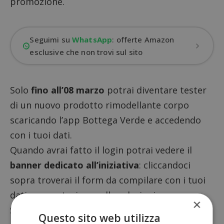
promozione.
Seguimi su
WhatsApp
: offerte Amazon
esclusive che non trovi sul sito
Solo
fino all’08 marzo
potrai diventare tester
di un nuovo prodotto rimodellante corpo
scaricando l’app Bottega Verde
e accedendo
con i tuoi dati.
Quando avrai fatto il login potrai vedere il
banner dedicato all’iniziativa
: cliccandoci
sopra troverai il form da compilare con i tuoi
dati per partecipare alle selezioni.
×
Se sarai scelta riceverai gratuitamente
1
Questo sito web utilizza