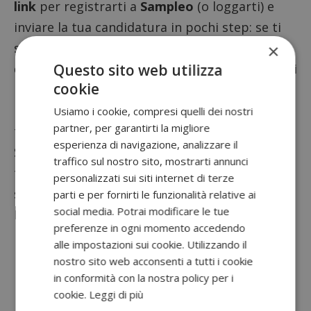
link
per registrarti a
Sampleo
(o loggarti) e
inviare la tua candidatura in pochi step: se ti
sei appena registrata prima di candidarti
×
Questo sito web utilizza
dovrai completare il tuo profilo inserendo tutti
cookie
i dati richiesti. Solo successivamente potrai
prendere parte al questionario per inviare la
Usiamo i cookie, compresi quelli dei nostri
partner, per garantirti la migliore
tua candidatura.
esperienza di navigazione, analizzare il
Se sarai selezionata riceverai i prodotti a casa
traffico sul nostro sito, mostrarti annunci
tua e dovrai rilasciare una recensione con foto
personalizzati sui siti internet di terze
sui social!
parti e per fornirti le funzionalità relative ai
social media. Potrai modificare le tue
Non perdere anche:
preferenze in ogni momento accedendo
Diventa tester Biotherm
alle impostazioni sui cookie. Utilizzando il
nostro sito web acconsenti a tutti i cookie
Scope elettriche senza filo Hoover:
in conformità con la nostra policy per i
diventa tester
cookie.
Leggi di più
Yakult Scrigno: diventa tester