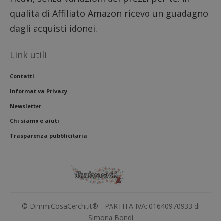
qualità di Affiliato Amazon ricevo un guadagno
dagli acquisti idonei.
Link utili
Contatti
Informativa Privacy
Newsletter
Chi siamo e aiuti
Trasparenza pubblicitaria
Nome
Provider
/
Dominio
Scadenza
Descri
_pk_id.1.938b
www.dimmicosacerchi.it
1 anno
Questo
Provider
/
Nome
Scadenza
Descrizione
cookie
Dominio
associa
piatta
test_cookie
14 minuti
Questo
Google LLC
analisi
57
cookie è
.doubleclick.net
open s
secondi
impostato
Piwik.
da
© DimmiCosaCerchi.it® - PARTITA IVA: 01640970933 di
utilizz
DoubleClick
aiutare
Simona Bondi
(che è di