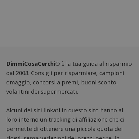
DimmiCosaCerchi®
è la tua guida al risparmio
dal 2008. Consigli per risparmiare, campioni
omaggio, concorsi a premi, buoni sconto,
volantini dei supermercati.
Google Privacy Policy
Alcuni dei siti linkati in questo sito hanno al
loro interno un tracking di affiliazione che ci
CookieScriptConsent
CookieScript
s
www.dimmicosacerchi.it
permette di ottenere una piccola quota dei
ricavi, senza variazioni dei prezzi per te. In