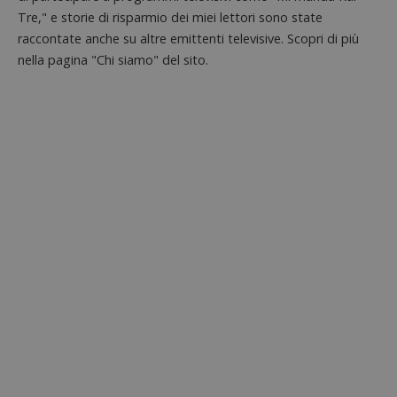
Strettamente necessari
Performance
Tre," e storie di risparmio dei miei lettori sono state
Targeting
Funzionalità
raccontate anche su altre emittenti televisive. Scopri di più
nella pagina "Chi siamo" del sito.
I cookie strettamente necessari consentono le
funzionalità principali del sito web come l'accesso
dell'utente e la gestione dell'account. Il sito web
non può essere utilizzato correttamente senza i
cookie strettamente necessari.
Nome
Provider
/
Dominio
S
_GRECAPTCHA
Google LLC
s
www.google.com
ApplicationGatewayAffinityCORS
diae.emailsp.com
S