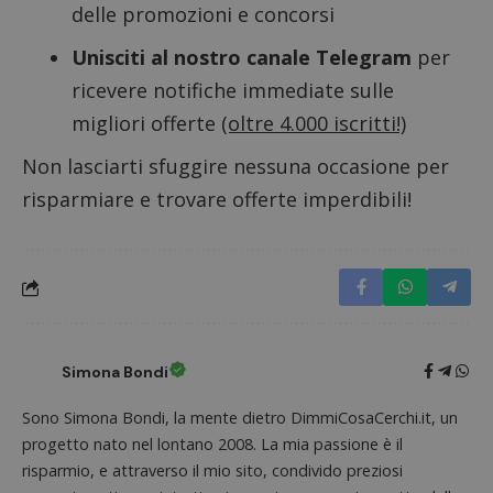
delle promozioni e concorsi
s
www.dimmicosacerchi.it
Unisciti al nostro canale Telegram
per
ricevere notifiche immediate sulle
migliori offerte
(oltre 4.000 iscritti!)
Non lasciarti sfuggire nessuna occasione per
risparmiare e trovare offerte imperdibili!
Simona Bondi
Nome
Provider
/
Dominio
Scadenza
Descri
_pk_id.1.938b
www.dimmicosacerchi.it
1 anno
Questo
Sono Simona Bondi, la mente dietro DimmiCosaCerchi.it, un
Provider
/
Nome
Scadenza
Descrizione
cookie
Dominio
progetto nato nel lontano 2008. La mia passione è il
associa
piatta
test_cookie
14 minuti
Questo
Google LLC
risparmio, e attraverso il mio sito, condivido preziosi
analisi
57
cookie è
.doubleclick.net
open s