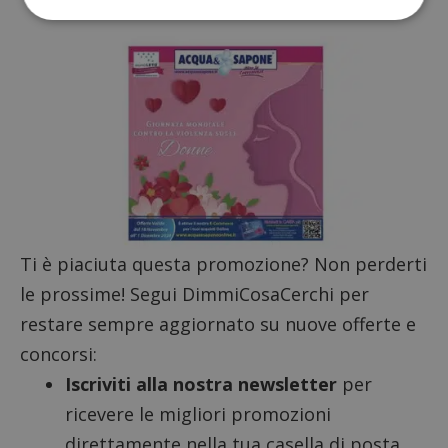
Strettamente necessari
Performance
Targeting
Funzionalità
I cookie strettamente necessari consentono le
funzionalità principali del sito web come l'accesso
dell'utente e la gestione dell'account. Il sito web
non può essere utilizzato correttamente senza i
cookie strettamente necessari.
Nome
Provider
/
Dominio
S
_GRECAPTCHA
Google LLC
Ti è piaciuta questa promozione? Non perderti
s
www.google.com
le prossime! Segui DimmiCosaCerchi per
restare sempre aggiornato su nuove offerte e
concorsi:
Iscriviti alla nostra newsletter
per
ricevere le migliori promozioni
ApplicationGatewayAffinityCORS
diae.emailsp.com
S
direttamente nella tua casella di posta.