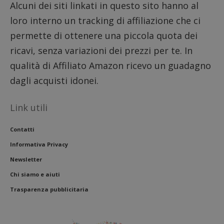
settimane
viene u
Alcuni dei siti linkati in questo sito hanno al
per reg
l'impe
loro interno un tracking di affiliazione che ci
dell'ut
l'inter
permette di ottenere una piccola quota dei
con il 
contri
ricavi, senza variazioni dei prezzi per te. In
miglio
l'espe
dell'ut
qualità di Affiliato Amazon ricevo un guadagno
analizz
prestaz
dagli acquisti idonei.
sito.
Link utili
Contatti
Informativa Privacy
Newsletter
Chi siamo e aiuti
Trasparenza pubblicitaria