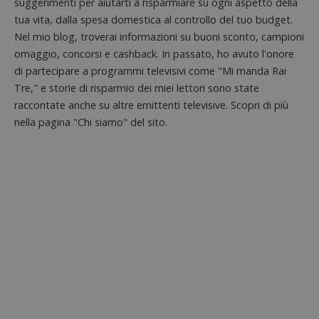
suggerimenti per aiutarti a risparmiare su ogni aspetto della
secondi
impostato
Piwik.
da
utilizz
tua vita, dalla spesa domestica al controllo del tuo budget.
DoubleClick
aiutare
(che è di
Nel mio blog, troverai informazioni su buoni sconto, campioni
proprie
proprietà di
siti We
Google) per
omaggio, concorsi e cashback. In passato, ho avuto l'onore
monito
determinare
compo
di partecipare a programmi televisivi come "Mi manda Rai
se il browser
dei vis
del
Tre," e storie di risparmio dei miei lettori sono state
misura
visitatore
prestaz
del sito web
raccontate anche su altre emittenti televisive. Scopri di più
sito. È
supporta i
di tipo
nella pagina "Chi siamo" del sito.
cookie.
in cui i
_pk_id 
da una
serie 
e lette
ritiene
codice
riferi
il dom
imposta
cookie
_pk_ses.1.938b
www.dimmicosacerchi.it
29 minuti
Questo
58
cookie
secondi
associa
piatta
analisi
open s
Piwik.
utilizz