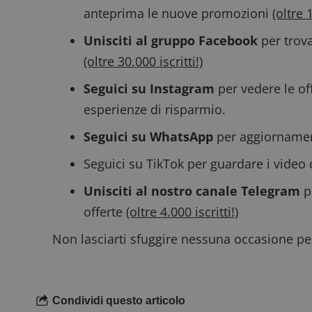
anteprima le nuove promozioni
(oltre 
Unisciti al gruppo Facebook
per trova
CookieScriptConse
(oltre 30.000 iscritti!)
Seguici su Instagram
per vedere le off
esperienze di risparmio.
Seguici su WhatsApp
per aggiornamenti
Nome
P
Prov
Nome
_pk_id.1.938b
w
Domi
Seguici su TikTok
per guardare i video 
test_cookie
Goog
Unisciti al nostro canale Telegram
p
.doub
offerte
(oltre 4.000 iscritti!)
Non lasciarti sfuggire nessuna occasione per
_pk_ses.1.938b
w
Condividi questo articolo