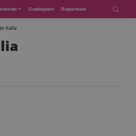
rmercati
Guadagnare
Risparmiare
o Italia
lia