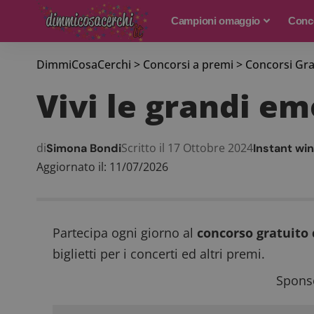
Campioni omaggio
Conco
DimmiCosaCerchi
>
Concorsi a premi
>
Concorsi Gra
Vivi le grandi em
di
Scritto il 17 Ottobre 2024
Simona Bondi
Instant win
Aggiornato il: 11/07/2026
Partecipa ogni giorno al
concorso gratuito 
biglietti per i concerti ed altri premi.
Sponso