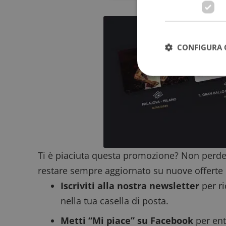
CONFIGURA 
I cookie strettamente
dell'account. Il sito
Nome
_GRECAPTCHA
Ti è piaciuta questa promozione? Non perde
restare sempre aggiornato su nuove offerte 
Iscriviti alla nostra newsletter
per ri
ApplicationGatewa
nella tua casella di posta.
Metti “Mi piace” su Facebook
per ent