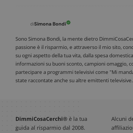
FCCDCF
.
__eoi
.
Simona Bondi
di
Sono Simona Bondi, la mente dietro DimmiCosaCerch
passione è il risparmio, e attraverso il mio sito, co
su ogni aspetto della tua vita, dalla spesa domestica
informazioni su buoni sconto, campioni omaggio, con
partecipare a programmi televisivi come "Mi manda R
state raccontate anche su altre emittenti televisive. 
DimmiCosaCerchi®
è la tua
Alcuni de
guida al risparmio dal 2008.
affiliazi