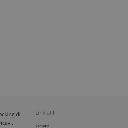
rna dall'operatore
impegno dell'utente
migliorare
i del sito.
Link utili
racking di
icavi,
Contatti