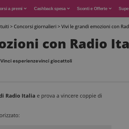
rsi a premi
Cashback spesa
Sconti e Offerte
Supe
tuiti
>
Concorsi giornalieri
>
Vivi le grandi emozioni con Radi
ozioni con Radio Ita
Vinci esperienze
vinci giocattoli
di Radio Italia
e prova a vincere coppie di
rizzato: