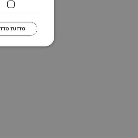
ETTO TUTTO
 e la gestione
n cookie
uando viene
la sua analisi dei
to in combinazione
, al fine di
client siano
per qualsiasi
liorando
uovendo l'utilizzo