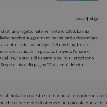
dimmicosacerchi.it
1 anno
Questo cookie viene utilizzato per l'analisi inte
del sito.
dimmicosacerchi.it
5 mesi 4
Questo cookie viene utilizzato per registrare l'
settimane
e l'interazione con il sito web, contribuendo a 
l'esperienza dell'utente e analizzare le prestazion
Follow:
i.it, un progetto nato nel lontano 2008. La mia
ndivido preziosi suggerimenti per aiutarti a risparmiare
 al controllo del tuo budget. Nel mio blog, troverai
corsi e cashback. In passato, ho avuto l'onore di
ai Tre," e storie di risparmio dei miei lettori sono
Scopri di più nella pagina "Chi siamo" del sito.
i siti linkati in questo sito hanno al loro interno un t
one che ci permette di ottenere una piccola quota dei r