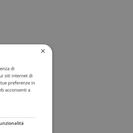
×
ienza di
i siti internet di
e tue preferenze in
eb acconsenti a
unzionalità