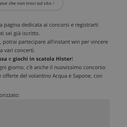
ive che non trovi sul sito
la pagina dedicata ai concorsi e registrarti
 sei già iscritto.
, potrai partecipare all’instant win per vincere
 vari concerti.
ssa
e
giochi in scatola Hister
!
ogni giorno
, c’è anche il nuovissimo
concorso
le
offerte del volantino Acqua e Sapone
, con
rizzato: