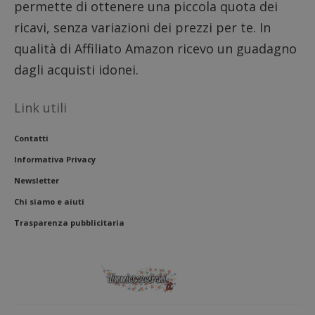
permette di ottenere una piccola quota dei
riferi
il dom
ricavi, senza variazioni dei prezzi per te. In
imposta
cookie
qualità di Affiliato Amazon ricevo un guadagno
FCCDCF
.dimmicosacerchi.it
1 anno
Questo
viene u
dagli acquisti idonei.
per l'an
intern
dall'o
Link utili
del sito
__eoi
.dimmicosacerchi.it
5 mesi 4
Questo
settimane
viene u
Contatti
per reg
l'impe
Informativa Privacy
dell'ut
l'inter
Newsletter
con il 
contri
Chi siamo e aiuti
miglio
l'espe
Trasparenza pubblicitaria
dell'ut
analizz
prestaz
sito.