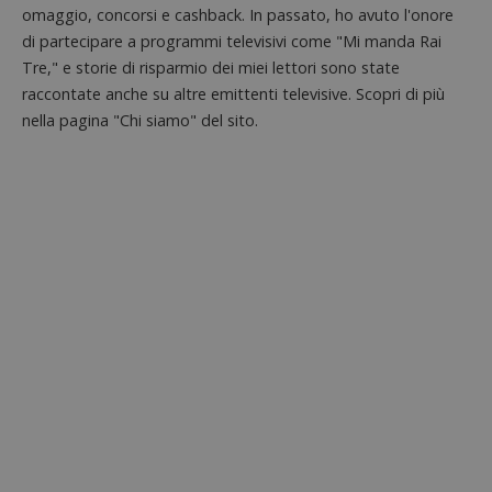
omaggio, concorsi e cashback. In passato, ho avuto l'onore
di partecipare a programmi televisivi come "Mi manda Rai
Tre," e storie di risparmio dei miei lettori sono state
raccontate anche su altre emittenti televisive. Scopri di più
Nome
Provider
/
Dominio
Scadenza
Descri
nella pagina "Chi siamo" del sito.
_pk_id.1.938b
www.dimmicosacerchi.it
1 anno
Questo
Provider
/
Nome
Scadenza
Descrizione
cookie
Dominio
associa
piatta
test_cookie
14 minuti
Questo
Google LLC
analisi
57
cookie è
.doubleclick.net
open s
secondi
impostato
Piwik.
da
utilizz
DoubleClick
aiutare
(che è di
proprie
proprietà di
siti We
Google) per
monito
determinare
compo
se il browser
dei vis
del
misura
visitatore
prestaz
del sito web
sito. È
supporta i
di tipo
cookie.
in cui i
_pk_id 
da una
serie 
e lette
ritiene