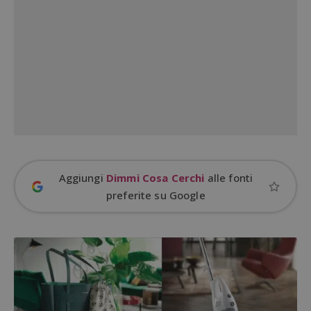
s
www.google.com
ApplicationGatewayAffinityCORS
diae.emailsp.com
S
Aggiungi
Dimmi Cosa Cerchi
alle fonti
preferite su Google