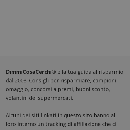
codice
riferi
il dom
imposta
cookie
_pk_ses.1.938b
www.dimmicosacerchi.it
29 minuti
Questo
58
cookie
secondi
associa
piatta
analisi
open s
Piwik.
utilizz
aiutare
proprie
siti We
DimmiCosaCerchi®
è la tua guida al risparmio
monito
compo
dal 2008. Consigli per risparmiare, campioni
dei vis
misura
omaggio, concorsi a premi, buoni sconto,
prestaz
sito. È
di tipo
volantini dei supermercati.
in cui i
_pk_se
seguit
breve s
Alcuni dei siti linkati in questo sito hanno al
numeri
lettere
loro interno un tracking di affiliazione che ci
ritiene
codice