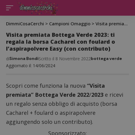
DimmiCosaCerchi
>
Campioni Omaggio
>
Visita premiata Bottega Verde 2023: ti regala la borsa Cacharel con foulard o l’aspirapolvere Easy (con contributo)
Visita premiata Bottega Verde 2023: ti
regala la borsa Cacharel con foulard o
l’aspirapolvere Easy (con contributo)
di
Simona Bondi
Scritto il 8 Novembre 2022
bottega verde
Aggiornato il: 14/06/2024
Scopri come funziona la nuova
“Visita
premiata” Bottega Verde 2022
/
2023
e ricevi
un regalo senza obbligo di acquisto (borsa
Cacharel + foulard o aspirapolvere
aggiungendo solo un contributo).
Sponsorizzato: