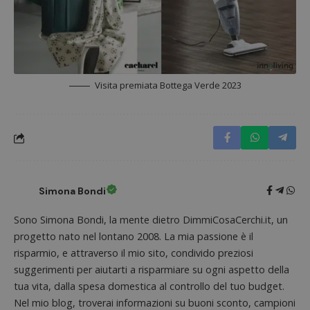
Google Privacy Policy
Visita premiata Bottega Verde 2023
CookieScriptConsent
CookieScript
s
www.dimmicosacerchi.it
Simona Bondi
Sono Simona Bondi, la mente dietro DimmiCosaCerchi.it, un
progetto nato nel lontano 2008. La mia passione è il
risparmio, e attraverso il mio sito, condivido preziosi
suggerimenti per aiutarti a risparmiare su ogni aspetto della
tua vita, dalla spesa domestica al controllo del tuo budget.
Nel mio blog, troverai informazioni su buoni sconto, campioni