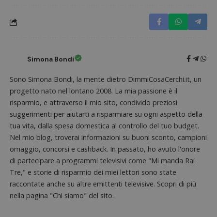
Nome
Provider
/
Dominio
Scadenza
Descri
_pk_id.1.938b
www.dimmicosacerchi.it
1 anno
Questo
Provider
/
Nome
Scadenza
Descrizione
cookie
Dominio
associa
piatta
test_cookie
14 minuti
Questo
Google LLC
analisi
57
cookie è
.doubleclick.net
open s
secondi
impostato
Simona Bondi
Piwik.
da
utilizz
DoubleClick
aiutare
(che è di
Sono Simona Bondi, la mente dietro DimmiCosaCerchi.it, un
proprie
proprietà di
siti We
progetto nato nel lontano 2008. La mia passione è il
Google) per
monito
determinare
risparmio, e attraverso il mio sito, condivido preziosi
compo
se il browser
dei vis
del
suggerimenti per aiutarti a risparmiare su ogni aspetto della
misura
visitatore
prestaz
tua vita, dalla spesa domestica al controllo del tuo budget.
del sito web
sito. È
supporta i
di tipo
Nel mio blog, troverai informazioni su buoni sconto, campioni
cookie.
in cui i
omaggio, concorsi e cashback. In passato, ho avuto l'onore
_pk_id 
da una
di partecipare a programmi televisivi come "Mi manda Rai
serie 
e lette
Tre," e storie di risparmio dei miei lettori sono state
ritiene
raccontate anche su altre emittenti televisive. Scopri di più
codice
riferi
nella pagina "Chi siamo" del sito.
il dom
imposta
cookie