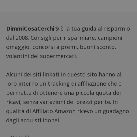
FCCDCF
.dimmicosacerchi.it
1 anno
Questo
viene u
per l'an
intern
dall'o
del sito
DimmiCosaCerchi®
è la tua guida al risparmio
__eoi
.dimmicosacerchi.it
5 mesi 4
Questo
settimane
viene u
dal 2008. Consigli per risparmiare, campioni
per reg
l'impe
omaggio, concorsi a premi, buoni sconto,
dell'ut
l'inter
volantini dei supermercati.
con il 
contri
miglio
l'espe
Alcuni dei siti linkati in questo sito hanno al
dell'ut
analizz
loro interno un tracking di affiliazione che ci
prestaz
sito.
permette di ottenere una piccola quota dei
ricavi, senza variazioni dei prezzi per te. In
qualità di Affiliato Amazon ricevo un guadagno
dagli acquisti idonei.
Link utili