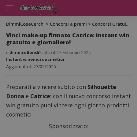
DimmiCosaCerchi
>
Concorsi a premi
>
Concorsi Gratuiti
>
C
Vinci make-up firmato Catrice: instant win
gratuito e giornaliero!
di
Simona Bondi
Scritto il 27 Febbraio 2025
Instant win
vinci cosmetici
Aggiornato il: 27/02/2025
Preparati a vincere subito con
Silhouette
Donna
e
Catrice
: con il nuovo concorso instant
win gratuito puoi vincere ogni giorno prodotti
cosmetici.
Sponsorizzato: