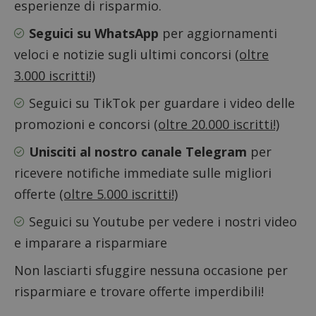
esperienze di risparmio.
Google Privacy Policy
Seguici su WhatsApp
per aggiornamenti
veloci e notizie sugli ultimi concorsi
(oltre
3.000 iscritti!)
CookieScriptConsent
CookieScript
s
www.dimmicosacerchi.it
Seguici su TikTok
per guardare i video delle
promozioni e concorsi
(oltre 20.000 iscritti!)
Unisciti al nostro canale Telegram
per
ricevere notifiche immediate sulle migliori
offerte
(oltre 5.000 iscritti!)
Seguici su Youtube
per vedere i nostri video
e imparare a risparmiare
Non lasciarti sfuggire nessuna occasione per
risparmiare e trovare offerte imperdibili!