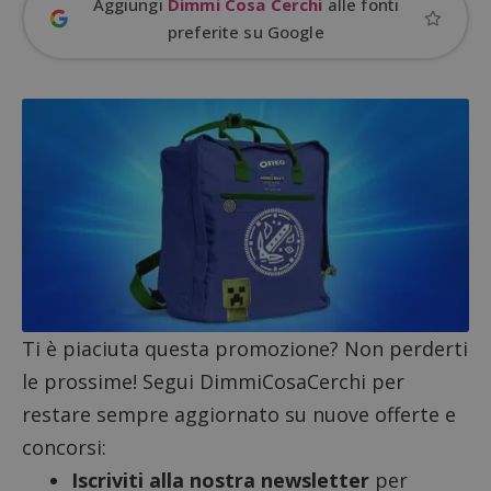
Aggiungi
Dimmi Cosa Cerchi
alle fonti
preferite su Google
Google Privacy Policy
CookieScriptConsent
CookieScript
s
www.dimmicosacerchi.it
Ti è piaciuta questa promozione? Non perderti
le prossime! Segui DimmiCosaCerchi per
restare sempre aggiornato su nuove offerte e
concorsi:
Iscriviti alla nostra newsletter
per