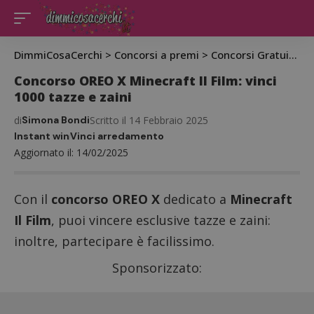
DimmiCosaCerchi
>
Concorsi a premi
>
Concorsi Gratuiti
>
C
Concorso OREO X Minecraft Il Film: vinci
1000 tazze e zaini
di
Simona Bondi
Scritto il 14 Febbraio 2025
Instant win
Vinci arredamento
Aggiornato il: 14/02/2025
Con il
concorso OREO X
dedicato a
Minecraft
Il Film
, puoi vincere esclusive tazze e zaini:
inoltre, partecipare è facilissimo.
Sponsorizzato: