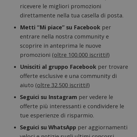
ricevere le migliori promozioni
direttamente nella tua casella di posta.
Metti “Mi piace” su Facebook
per
entrare nella nostra community e
scoprire in anteprima le nuove
promozioni
(oltre 100.000 iscritti!)
Nome
Provider
/
Dominio
Scadenza
Descri
Unisciti al gruppo Facebook
per trovare
_pk_id.1.938b
www.dimmicosacerchi.it
1 anno
Questo
Provider
/
Nome
Scadenza
Descrizione
cookie
offerte esclusive e una community di
Dominio
associa
piatta
aiuto
(oltre 32.500 iscritti!)
test_cookie
14 minuti
Questo
Google LLC
analisi
57
cookie è
.doubleclick.net
open s
secondi
impostato
Piwik.
Seguici su Instagram
per vedere le
da
utilizz
DoubleClick
aiutare
offerte più interessanti e condividere le
(che è di
proprie
proprietà di
siti We
tue esperienze di risparmio.
Google) per
monito
determinare
compo
se il browser
dei vis
Seguici su WhatsApp
per aggiornamenti
del
misura
visitatore
prestaz
veloci e notizie sugli ultimi concorsi.
del sito web