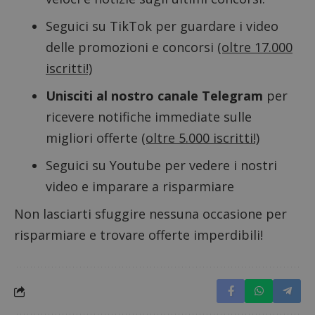
sito. È
supporta i
di tipo
cookie.
in cui i
Seguici su TikTok
per guardare i video
_pk_id 
da una
delle promozioni e concorsi
(oltre 17.000
serie 
e lette
iscritti!)
ritiene
codice
riferi
Unisciti al nostro canale Telegram
per
il dom
imposta
ricevere notifiche immediate sulle
cookie
migliori offerte
(oltre 5.000 iscritti!)
_pk_ses.1.938b
www.dimmicosacerchi.it
29 minuti
Questo
58
cookie
secondi
associa
Seguici su Youtube
per vedere i nostri
piatta
analisi
video e imparare a risparmiare
open s
Piwik.
utilizz
Non lasciarti sfuggire nessuna occasione per
aiutare
proprie
risparmiare e trovare offerte imperdibili!
siti We
monito
compo
dei vis
misura
prestaz
sito. È
di tipo