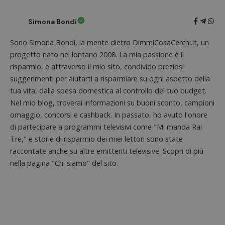
in cui i
_pk_se
seguit
Simona Bondi
breve s
numeri
lettere
Sono Simona Bondi, la mente dietro DimmiCosaCerchi.it, un
ritiene
codice
progetto nato nel lontano 2008. La mia passione è il
riferi
il dom
risparmio, e attraverso il mio sito, condivido preziosi
imposta
suggerimenti per aiutarti a risparmiare su ogni aspetto della
cookie
tua vita, dalla spesa domestica al controllo del tuo budget.
FCCDCF
.dimmicosacerchi.it
1 anno
Questo
viene u
Nel mio blog, troverai informazioni su buoni sconto, campioni
per l'an
omaggio, concorsi e cashback. In passato, ho avuto l'onore
intern
dall'o
di partecipare a programmi televisivi come "Mi manda Rai
del sito
Tre," e storie di risparmio dei miei lettori sono state
__eoi
.dimmicosacerchi.it
5 mesi 4
Questo
raccontate anche su altre emittenti televisive. Scopri di più
settimane
viene u
per reg
nella pagina "Chi siamo" del sito.
l'impe
dell'ut
l'inter
con il 
contri
miglio
l'espe
dell'ut
analizz