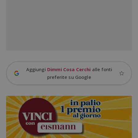
Google Privacy Policy
CookieScriptConsent
CookieScript
s
www.dimmicosacerchi.it
Aggiungi
Dimmi Cosa Cerchi
alle fonti
preferite su Google