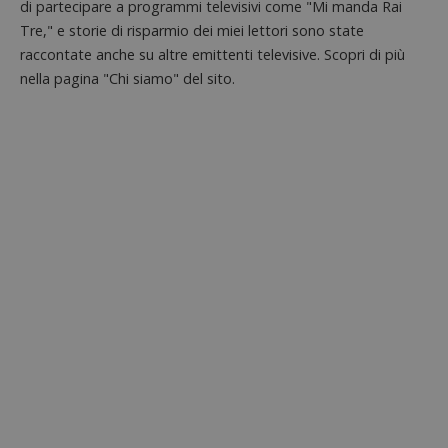
di partecipare a programmi televisivi come "Mi manda Rai
riferi
il dom
Tre," e storie di risparmio dei miei lettori sono state
imposta
cookie
raccontate anche su altre emittenti televisive. Scopri di più
nella pagina "Chi siamo" del sito.
_pk_ses.1.938b
www.dimmicosacerchi.it
29 minuti
Questo
58
cookie
secondi
associa
piatta
analisi
open s
Piwik.
utilizz
aiutare
proprie
siti We
monito
compo
dei vis
misura
prestaz
sito. È
di tipo
in cui i
_pk_se
seguit
breve s
numeri
lettere
ritiene
codice
riferi