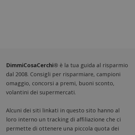
il dom
imposta
cookie
FCCDCF
.dimmicosacerchi.it
1 anno
Questo
viene u
per l'an
intern
dall'o
del sito
__eoi
.dimmicosacerchi.it
5 mesi 4
Questo
settimane
viene u
per reg
l'impe
DimmiCosaCerchi®
è la tua guida al risparmio
dell'ut
l'inter
dal 2008. Consigli per risparmiare, campioni
con il 
contri
omaggio, concorsi a premi, buoni sconto,
miglio
l'espe
volantini dei supermercati.
dell'ut
analizz
prestaz
sito.
Alcuni dei siti linkati in questo sito hanno al
loro interno un tracking di affiliazione che ci
permette di ottenere una piccola quota dei