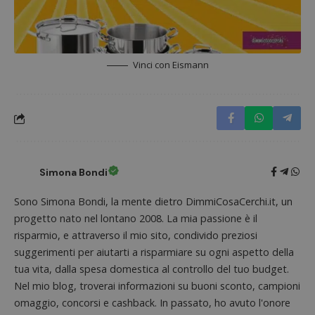
Nome
Provider
/
Dominio
Scadenza
Descri
Vinci con Eismann
_pk_id.1.938b
www.dimmicosacerchi.it
1 anno
Questo
Provider
/
Nome
Scadenza
Descrizione
cookie
Dominio
associa
piatta
test_cookie
14 minuti
Questo
Google LLC
analisi
57
cookie è
.doubleclick.net
open s
secondi
impostato
Piwik.
da
utilizz
DoubleClick
aiutare
(che è di
proprie
proprietà di
Simona Bondi
siti We
Google) per
monito
determinare
compo
se il browser
Sono Simona Bondi, la mente dietro DimmiCosaCerchi.it, un
dei vis
del
misura
visitatore
progetto nato nel lontano 2008. La mia passione è il
prestaz
del sito web
sito. È
risparmio, e attraverso il mio sito, condivido preziosi
supporta i
di tipo
cookie.
in cui i
suggerimenti per aiutarti a risparmiare su ogni aspetto della
_pk_id 
tua vita, dalla spesa domestica al controllo del tuo budget.
da una
serie 
Nel mio blog, troverai informazioni su buoni sconto, campioni
e lette
ritiene
omaggio, concorsi e cashback. In passato, ho avuto l'onore
codice