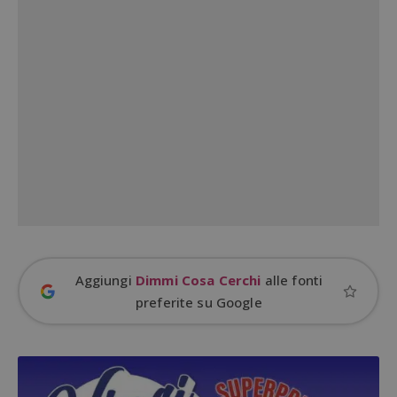
_GRECAPTCHA
Google LLC
s
www.google.com
ApplicationGatewayAffinityCORS
diae.emailsp.com
S
Aggiungi
Dimmi Cosa Cerchi
alle fonti
preferite su Google