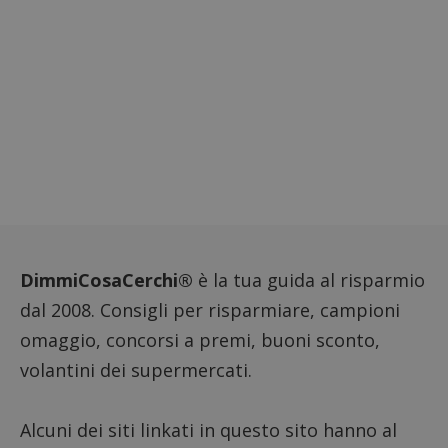
ritiene
codice
riferi
il dom
imposta
cookie
_pk_ses.1.938b
www.dimmicosacerchi.it
29 minuti
Questo
58
cookie
secondi
associa
piatta
analisi
open s
Piwik.
utilizz
aiutare
proprie
siti We
monito
DimmiCosaCerchi®
è la tua guida al risparmio
compo
dei vis
misura
dal 2008. Consigli per risparmiare, campioni
prestaz
sito. È
omaggio, concorsi a premi, buoni sconto,
di tipo
in cui i
volantini dei supermercati.
_pk_se
seguit
breve s
numeri
Alcuni dei siti linkati in questo sito hanno al
lettere
ritiene