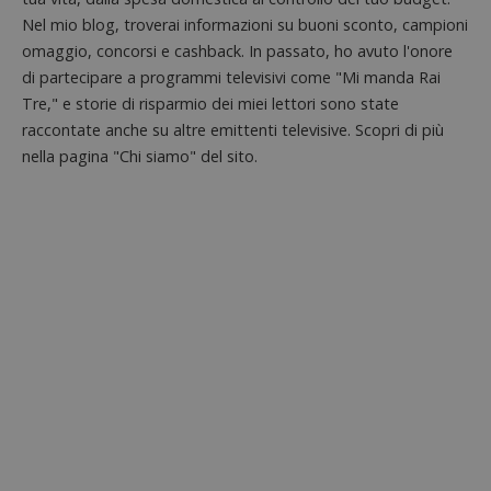
Nel mio blog, troverai informazioni su buoni sconto, campioni
omaggio, concorsi e cashback. In passato, ho avuto l'onore
di partecipare a programmi televisivi come "Mi manda Rai
Tre," e storie di risparmio dei miei lettori sono state
Nome
Provider
/
Dominio
Scadenza
Descri
raccontate anche su altre emittenti televisive. Scopri di più
_pk_id.1.938b
www.dimmicosacerchi.it
1 anno
Questo
Provider
/
nella pagina "Chi siamo" del sito.
Nome
Scadenza
Descrizione
cookie
Dominio
associa
piatta
test_cookie
14 minuti
Questo
Google LLC
analisi
57
cookie è
.doubleclick.net
open s
secondi
impostato
Piwik.
da
utilizz
DoubleClick
aiutare
(che è di
proprie
proprietà di
siti We
Google) per
monito
determinare
compo
se il browser
dei vis
del
misura
visitatore
prestaz
del sito web
sito. È
supporta i
di tipo
cookie.
in cui i
_pk_id 
da una
serie 
e lette