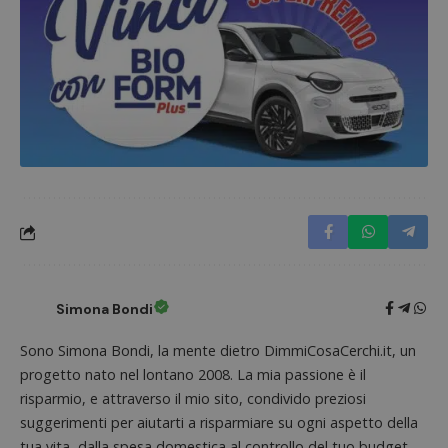
Google Privacy Policy
CookieScriptConsent
CookieScript
s
www.dimmicosacerchi.it
Simona Bondi
Sono Simona Bondi, la mente dietro DimmiCosaCerchi.it, un
progetto nato nel lontano 2008. La mia passione è il
risparmio, e attraverso il mio sito, condivido preziosi
suggerimenti per aiutarti a risparmiare su ogni aspetto della
tua vita, dalla spesa domestica al controllo del tuo budget.