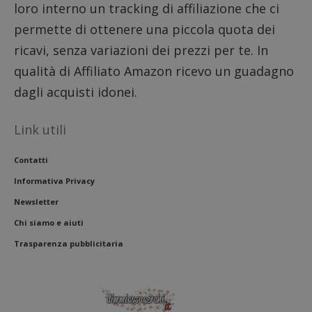
loro interno un tracking di affiliazione che ci
codice
riferi
permette di ottenere una piccola quota dei
il dom
imposta
cookie
ricavi, senza variazioni dei prezzi per te. In
FCCDCF
.dimmicosacerchi.it
1 anno
Questo
qualità di Affiliato Amazon ricevo un guadagno
viene u
per l'an
dagli acquisti idonei.
intern
dall'o
del sito
Link utili
__eoi
.dimmicosacerchi.it
5 mesi 4
Questo
settimane
viene u
per reg
Contatti
l'impe
dell'ut
Informativa Privacy
l'inter
con il 
Newsletter
contri
miglio
Chi siamo e aiuti
l'espe
dell'ut
analizz
Trasparenza pubblicitaria
prestaz
sito.