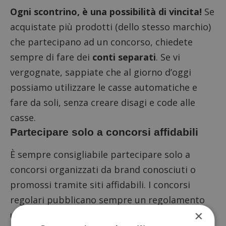
Ogni scontrino, è una possibilità di vincita!
Se
acquistate più prodotti (dello stesso marchio)
che partecipano ad un concorso, chiedete
sempre di fare dei
conti separati
. Se vi
vergognate, sappiate che al giorno d’oggi
possiamo utilizzare le casse automatiche e
fare da soli, senza creare disagi e code alle
casse.
Partecipare solo a concorsi affidabili
È sempre consigliabile partecipare solo a
concorsi organizzati da brand conosciuti o
promossi tramite siti affidabili
. I concorsi
regolari pubblicano sempre un regolamento
×
ufficiale e indicano chiaramente le modalità di