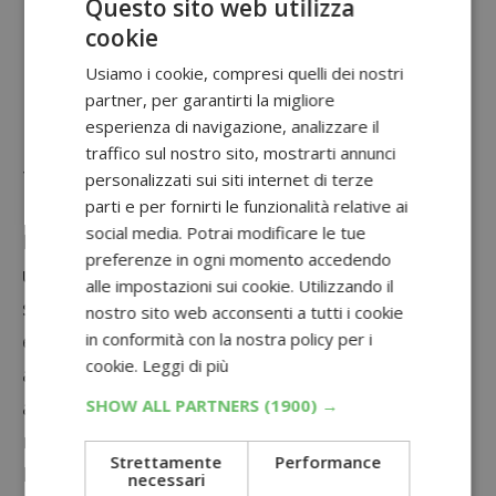
Questo sito web utilizza
partecipazione e di assegnazione dei premi.
cookie
Diffida dalle iniziative che richiedono
Usiamo i cookie, compresi quelli dei nostri
pagamenti, dati sensibili non necessari o che
partner, per garantirti la migliore
non forniscono informazioni chiare sul
esperienza di navigazione, analizzare il
promotore. Partecipare a concorsi trasparenti
traffico sul nostro sito, mostrarti annunci
ti permette di giocare in sicurezza e con
personalizzati sui siti internet di terze
parti e per fornirti le funzionalità relative ai
maggiore tranquillità.
social media. Potrai modificare le tue
Partecipare ai concorsi a premi può essere
preferenze in ogni momento accedendo
un’attività semplice e divertente, soprattutto
alle impostazioni sui cookie. Utilizzando il
se affrontata con metodo e attenzione. Non
nostro sito web acconsenti a tutti i cookie
in conformità con la nostra policy per i
esistono sistemi per vincere con certezza, ma
cookie.
Leggi di più
applicare queste strategie può aiutarti ad
SHOW ALL PARTNERS
(1900) →
aumentare le probabilità di ottenere risultati
nel tempo.
Strettamente
Performance
Potrebbero interessarti anche:
necessari