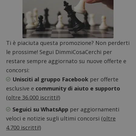
in cui i
_pk_se
seguit
breve s
numeri
lettere
ritiene
codice
riferi
il dom
Ti è piaciuta questa promozione? Non perderti
imposta
cookie
le prossime! Segui DimmiCosaCerchi per
FCCDCF
.dimmicosacerchi.it
1 anno
Questo
restare sempre aggiornato su nuove offerte e
viene u
per l'an
concorsi:
intern
dall'o
Unisciti al gruppo Facebook
per offerte
del sito
esclusive e
community di aiuto e supporto
__eoi
.dimmicosacerchi.it
5 mesi 4
Questo
settimane
viene u
per reg
(oltre 36.000 iscritti!)
l'impe
dell'ut
Seguici su WhatsApp
per aggiornamenti
l'inter
con il 
veloci e notizie sugli ultimi concorsi
(oltre
contri
miglio
l'espe
4.700 iscritti!)
dell'ut
analizz