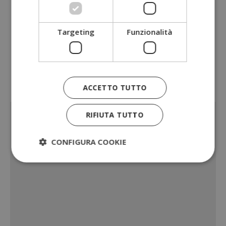
Idee per tenere in ordine gli scontrini per
i concorsi
Targeting
Funzionalità
Come proteggere i propri dati nei
concorsi a premio
Scontrini concorsi: dopo quanto buttarli?
ACCETTO TUTTO
Sponsorizzato:
RIFIUTA TUTTO
CONFIGURA COOKIE
Strettamente necessari
Performance
Targeting
Funzionalità
I cookie strettamente necessari consentono le
funzionalità principali del sito web come l'accesso