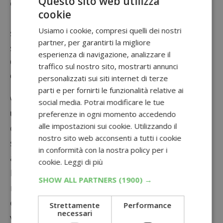
Questo sito web utilizza
delusioni.
cookie
Importantissimo, anche, controllare i tempi di
Usiamo i cookie, compresi quelli dei nostri
spedizione del premio: i termini di legge sono
partner, per garantirti la migliore
sempre
180 giorni
dalla data di assegnazione.
esperienza di navigazione, analizzare il
Consigli per la partecipazione ai
traffico sul nostro sito, mostrarti annunci
concorsi a premio
personalizzati sui siti internet di terze
parti e per fornirti le funzionalità relative ai
Ora che abbiamo visto
cosa fare se hai vinto
social media. Potrai modificare le tue
un premio
, vogliamo concludere questa guida
preferenze in ogni momento accedendo
alle impostazioni sui cookie. Utilizzando il
dandoti alcuni consigli sulla partecipazione e
nostro sito web acconsenti a tutti i cookie
su alcune piccole accortezze a cui prestare
in conformità con la nostra policy per i
attenzione.
cookie.
Leggi di più
Prima di prendere parte ad una
SHOW ALL PARTNERS
(1900) →
manifestazione, leggi con cura il regolamento
e le condizioni, per evitare che la tua giocata
Strettamente
Performance
necessari
venga invalidata e tu perda il diritto alla