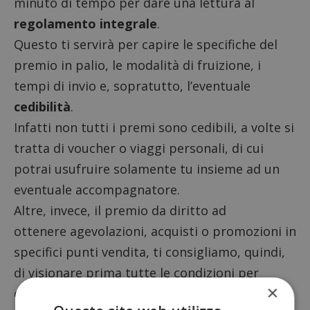
minuto di tempo per dare una lettura al
regolamento integrale
.
Questo ti servirà per capire le specifiche del
premio in palio, le modalità di fruizione, i
tempi di invio e, sopratutto, l’eventuale
cedibilità
.
Infatti non tutti i premi sono cedibili, a volte si
tratta di voucher o viaggi personali, di cui
potrai usufruire solamente tu insieme ad un
eventuale accompagnatore.
Altre, invece, il premio da diritto ad
ottenere agevolazioni, acquisti o promozioni in
specifici punti vendita, ti consigliamo, quindi,
di visionare prima tutte le condizioni per
×
essere preventivamente informato ed evitare