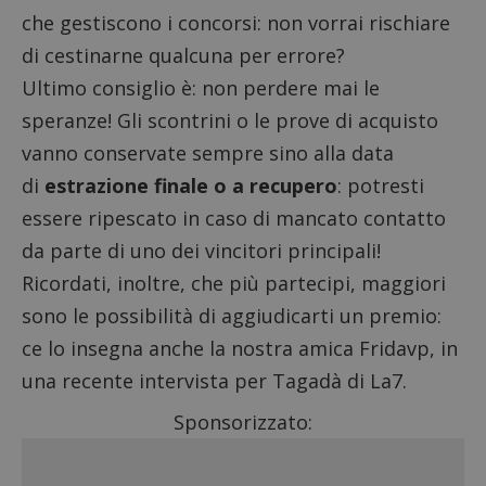
dell'utente e la gestione dell'account. Il sito web
che gestiscono i concorsi: non vorrai rischiare
non può essere utilizzato correttamente senza i
cookie strettamente necessari.
di cestinarne qualcuna per errore?
Nome
Provider
/
Dominio
S
Ultimo consiglio è: non perdere mai le
_GRECAPTCHA
Google LLC
speranze! Gli scontrini o le prove di acquisto
s
www.google.com
vanno conservate sempre sino alla data
di
estrazione finale o a recupero
: potresti
essere ripescato in caso di mancato contatto
da parte di uno dei vincitori principali!
Ricordati, inoltre, che più partecipi, maggiori
ApplicationGatewayAffinityCORS
diae.emailsp.com
S
sono le possibilità di aggiudicarti un premio:
ce lo insegna anche la nostra amica Fridavp, in
una recente
intervista per Tagadà di La7
.
Sponsorizzato: