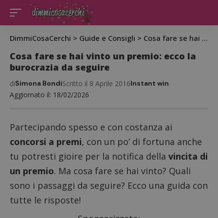
DimmiCosaCerchi
>
Guide e Consigli
>
Cosa fare se hai vinto un premio: ecco la burocrazia da seguire
Cosa fare se hai vinto un premio: ecco la
burocrazia da seguire
di
Simona Bondi
Scritto il 8 Aprile 2016
Instant win
Aggiornato il: 18/02/2026
Partecipando spesso e con costanza ai
concorsi a premi
, con un po’ di fortuna anche
tu potresti gioire per la notifica della
vincita di
un premio
. Ma cosa fare se hai vinto? Quali
sono i passaggi da seguire? Ecco una guida con
tutte le risposte!